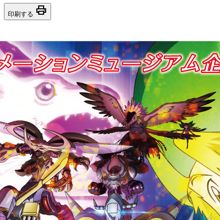
print
印刷する