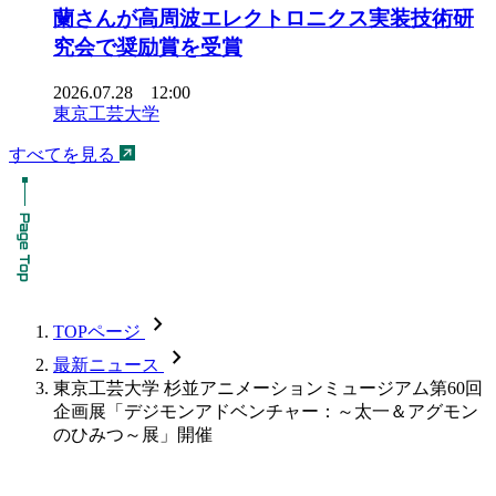
蘭さんが高周波エレクトロニクス実装技術研
究会で奨励賞を受賞
2026.07.28 12:00
東京工芸大学
すべてを見る
chevron_forward
TOPページ
chevron_forward
最新ニュース
東京工芸大学 杉並アニメーションミュージアム第60回
企画展「デジモンアドベンチャー：～太一＆アグモン
のひみつ～展」開催