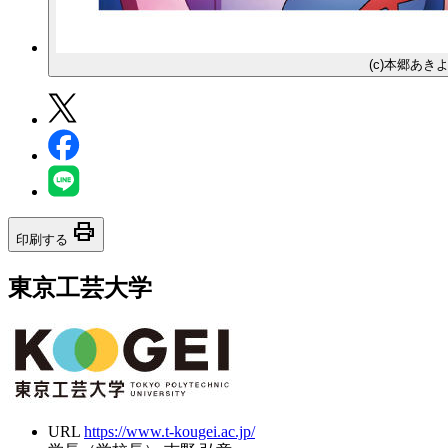
(c)本郷あ
print
印刷する
東京工芸大学
URL
https://www.t-kougei.ac.jp/