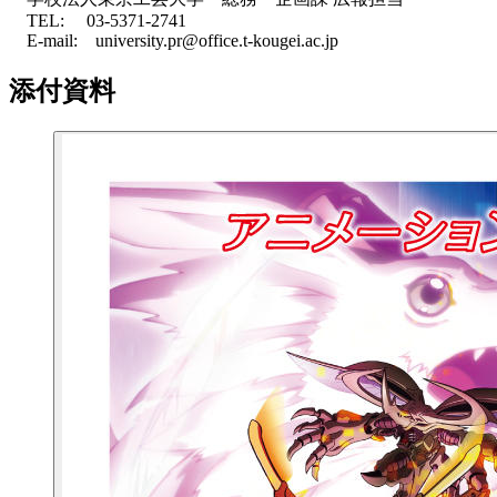
TEL: 03-5371-2741
E-mail: university.pr@office.t-kougei.ac.jp
添付資料