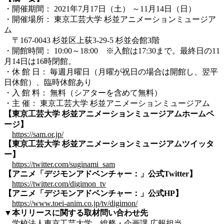
・開催期間： 2021年7月17日（土） ～11月14日（日）
・開催場所： 東京工芸大学 杉並アニメーションミュージア
ム
〒167-0043 杉並区上荻3-29-5 杉並会館3階
・開館時間： 10:00～18:00 ※入館は17:30まで。最終日の11
月14日は16時閉館。
・休 館 日： 毎週月曜日（月曜が祝日の場合は開館し、翌平
日休館）、臨時休館あり
・入 館 料： 無料（シアターを含めて無料）
・主 催： 東京工芸大学 杉並アニメーションミュージアム
【東京工芸大学 杉並アニメーションミュージアムホームペ
ージ】
https://sam.or.jp/
【東京工芸大学 杉並アニメーションミュージアムツイッタ
ー】
https://twitter.com/suginami_sam
【アニメ「デジモンアドベンチャー：」公式Twitter】
https://twitter.com/digimon_tv
【アニメ「デジモンアドベンチャー：」公式HP】
https://www.toei-anim.co.jp/tv/digimon/
▼本リリースに関する取材問い合わせ先
学校法人東京工芸大学 総務・企画課 広報担当