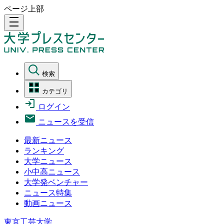
ページ上部
density_medium
検索
カテゴリ
ログイン
ニュースを受信
最新ニュース
ランキング
大学ニュース
小中高ニュース
大学発ベンチャー
ニュース特集
動画ニュース
東京工芸大学