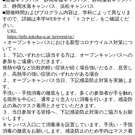
ス、静岡水落キャンパス、浜松キャンパス
■開催時間およびプログラム内容は、学科によって異なりま
すので、詳細は本学WEBサイト「トコナビ」をご確認くだ
さい。
URL
https://info.tokoha-u.ac.jp/event/oc/
＜オープンキャンパスにおける新型コロナウイルス対策につ
いて＞
１、下記いずれかに該当する方は、オープンキャンパスへの
参加をご遠慮いただきます。
発熱や咳など比較的軽い症状が続く場合強いだるさ、息苦し
さ、高熱等の強い症状のいずれかがある場合
２、オープンキャンパス当日、下記感染防止対策を実施しま
す。
手洗い・手指消毒の徹底をします。多くの参加者が手を触れ
る箇所を中心に、通常より念入りに消毒を行います。感染防
止の為のマスク着用とさせていただきます。
３、当日参加する皆様へ、下記感染防止対策のご協力をお願
いします。
キャンパス入口にて消毒液を設置しています。手洗い・手指
消毒の徹底をお願いします。感染防止のため学内はマスク着