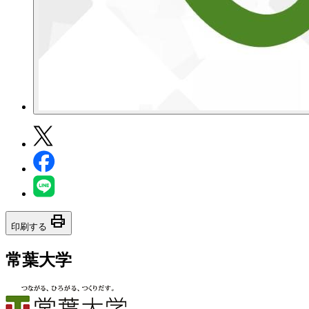
print
印刷する
常葉大学