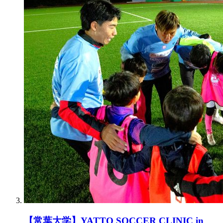
【常葉大学】YATTO SOCCER CLINIC in