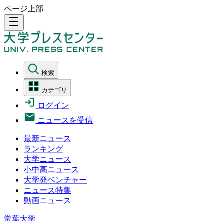
ページ上部
density_medium
検索
カテゴリ
ログイン
ニュースを受信
最新ニュース
ランキング
大学ニュース
小中高ニュース
大学発ベンチャー
ニュース特集
動画ニュース
常葉大学