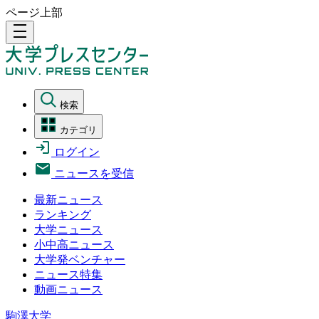
ページ上部
density_medium
検索
カテゴリ
ログイン
ニュースを受信
最新ニュース
ランキング
大学ニュース
小中高ニュース
大学発ベンチャー
ニュース特集
動画ニュース
駒澤大学