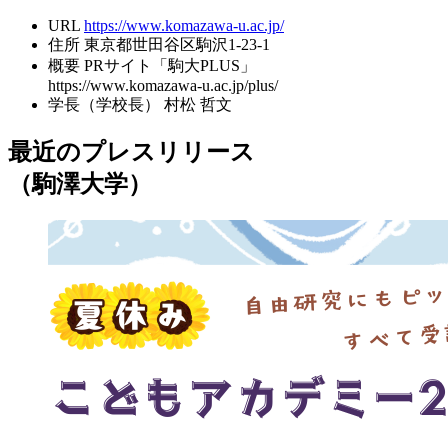
URL
https://www.komazawa-u.ac.jp/
住所
東京都世田谷区駒沢1-23-1
概要
PRサイト「駒大PLUS」
https://www.komazawa-u.ac.jp/plus/
学長（学校長）
村松 哲文
最近のプレスリリース
（駒澤大学）