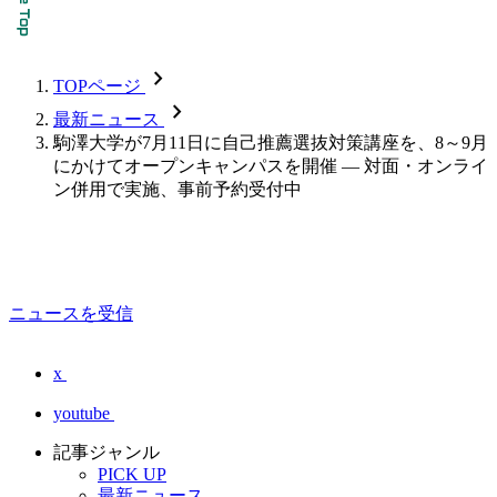
chevron_forward
TOPページ
chevron_forward
最新ニュース
駒澤大学が7月11日に自己推薦選抜対策講座を、8～9月
にかけてオープンキャンパスを開催 — 対面・オンライ
ン併用で実施、事前予約受付中
ニュースを受信
x
youtube
記事ジャンル
PICK UP
最新ニュース