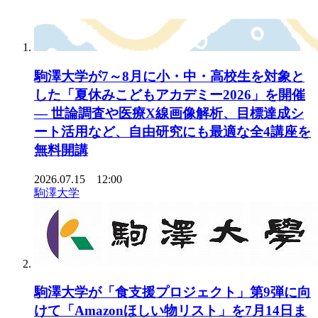
駒澤大学が7～8月に小・中・高校生を対象と
した「夏休みこどもアカデミー2026」を開催
— 世論調査や医療X線画像解析、目標達成シ
ート活用など、自由研究にも最適な全4講座を
無料開講
2026.07.15 12:00
駒澤大学
駒澤大学が「食支援プロジェクト」第9弾に向
けて「Amazonほしい物リスト」を7月14日ま