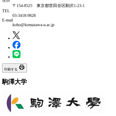
住所
〒154-8525 東京都世田谷区駒沢1-23-1
TEL
03-3418-9828
E-mail
koho@komazawa-u.ac.jp
print
印刷する
駒澤大学