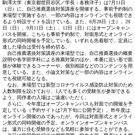
駒澤大学（東京都世田谷区／学長：各務洋子）は7月11日
（日）に、自己推薦選抜対策講座を開催する。事前予約制の
来場型で実施するが、一部の内容はオンラインでも視聴でき
るよう特設サイトを設けている。また、8月28日（土）、29
日（日）、9月11日（土）、12日（日）にはオープンキャン
パスを開催。こちらも事前予約制で、対面形式とオンライン
形式の同時開催を予定している。いずれも先着順で、定員に
達した場合は受付を締め切る。
自己推薦選抜対策講座の来場型では、自己推薦選抜の概要
説明や各学部学科による推薦対策のほか、本番に近い形で面
接が体験できるコーナーや、個別相談などのコンテンツを用
意している。また、小論文対策など一部の内容はオンライン
でも視聴可能となる。
なお、来場型では新型コロナウイルス感染防止対策のため
人数制限を設けており、1人でも多くの受験生が参加できる
よう、同伴者の入場はご遠慮いただく。
さらに、今年度はオープンキャンパスも対面での開催を予
定している（予約サイトは7月下旬に公開予定）。昨年度は
オンライン開催のみであったが、今回は対面形式とオンライ
ン形式の同時開催の予定。オンラインオープンキャンパス
は、遠方に住む受験生なども気軽に参加することができる。