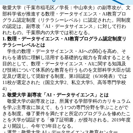
敬愛大学（千葉市稲毛区／学長：中山幸夫）の副専攻が、文
部科学省が推進する数理・データサイエンス・AI教育プロ
グラム認定制度（リテラシーレベル）に認定された。同制度
の認定は、副専攻「AI・データサイエンス」に対して行わ
れたもの。千葉県内の大学では初となる。
1.
数理・データサイエンス・
AI
教育プログラム認定制度リ
テラシーレベルとは
学生の数理・データサイエンス・AIへの関心を高め、そ
れらを適切に理解し活用する基礎的な能力を育成することを
目的として、数理・データサイエンス・AIに関する知識及
び技術について体系的な教育を行うものを文部科学大臣が認
定及び選定して奨励する制度。第1回認定（6/30発表）では
11校が選定された（国立大学2、私立大学5、高等専門学校
4）。
2.
敬愛大学
副専攻「
AI
・データサイエンス」とは
敬愛大学の副専攻とは、所属する学部学科のカリキュラム
を学ぶ主専攻に加えて、もう1つの専門分野を学ぶことがで
きる制度。修了要件を満たすと所定のプログラムを修めたこ
とを大学が認証する「修了証明書」が授与される。2019年度
より開設し、今年で3年目となる。
・運営：敬愛大学 AI・データサイエンス教育センター