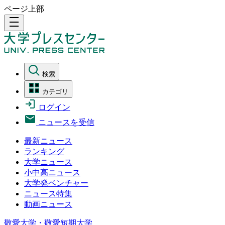
ページ上部
density_medium
検索
カテゴリ
ログイン
ニュースを受信
最新ニュース
ランキング
大学ニュース
小中高ニュース
大学発ベンチャー
ニュース特集
動画ニュース
敬愛大学・敬愛短期大学