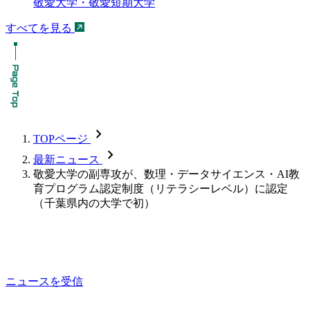
敬愛大学・敬愛短期大学
すべてを見る
chevron_forward
TOPページ
chevron_forward
最新ニュース
敬愛大学の副専攻が、数理・データサイエンス・AI教
育プログラム認定制度（リテラシーレベル）に認定
（千葉県内の大学で初）
ニュースを受信