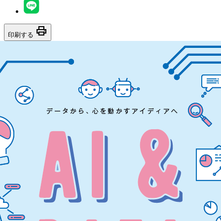
print
印刷する