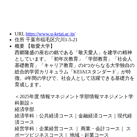
URL
https://www.u-keiai.ac.jp/
住所
千葉市稲毛区穴川1-5-21
概要
【敬愛大学】
西郷隆盛の座右の銘である「敬天愛人」を建学の精神
としています。「初年次教育」「学部教育」「社会人
基礎教育」「キャリア教育」の4つからなる大学独自の
総合的学習カリキュラム「KEIAIスタンダード」が特
徴。4年間の学びで、社会人として活躍できる基礎力を
育成します。
＜2025年度 情報マネジメント学部情報マネジメント学
科新設＞
経済学部
経済学科：公共経済コース｜金融経済コース｜現代経
済コース
経営学科：企業経営コース ｜ 商業・会計コース｜ ス
ポーツビジネスコース｜ 地域・起業コース