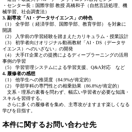
・センター長：国際学部 教授 高橋和子（自然言語処理、機
械学習、社会調査法）
3.
副専攻「
AI
・データサイエンス」の特色
（1） 全学部（ 経済学部、国際学部、教育学部） を対象に
開講
（2） 入学前の学習経験を踏まえたカリキュラム・授業設計
（3） 初学者向けオリジナル動画教材「AI・DS（データサ
イエンス）へのいざない」の開発
（4） 大手IT企業との提携によるディープラーニングの活用
事例の学習
（5） 学習管理システムによる学習支援、Q&A対応 など
4.
履修者の感想
（1） 他学生への推奨度（84.9%が肯定的）
（2） 学部学科の専門性との相乗効果（86.8%が肯定的）
文系・理系の素養を問わず、幅広い学習者が必要な知識・
スキルを習得する。
さらに多くの履修者を集め、主専攻がますます楽しくなる
学びを目指す。
本件に関するお問い合わせ先