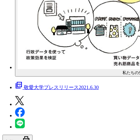
私たちの
picture_as_pdf
敬愛大学プレスリリース2021.6.30
print