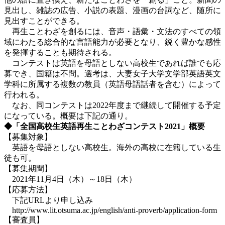
見出し、雑誌の広告、小説の表題、漫画の台詞など、随所に
見出すことができる。
再生ことわざを創るには、音声・語彙・文法のすべての領
域にわたる総合的な言語能力が必要となり、鋭く豊かな感性
を発揮することも期待される。
コンテストは英語を母語としない高校生であれば誰でも応
募でき、国籍は不問。選考は、大妻女子大学文学部英語英文
学科に所属する複数の教員（英語母語話者を含む）によって
行われる。
なお、同コンテストは2022年度まで継続して開催する予定
になっている。概要は下記の通り。
◆「全国高校生英語再生ことわざコンテスト2021」概要
【募集対象】
英語を母語としない高校生。海外の高校に在籍している生
徒も可。
【募集期間】
2021年11月4日（木）～18日（木）
【応募方法】
下記URLより申し込み
http://www.lit.otsuma.ac.jp/english/anti-proverb/application-form
【審査員】