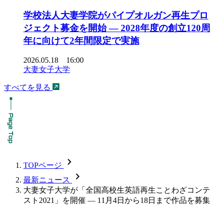
学校法人大妻学院がパイプオルガン再生プロ
ジェクト募金を開始 ― 2028年度の創立120周
年に向けて2年間限定で実施
2026.05.18 16:00
大妻女子大学
すべてを見る
chevron_forward
TOPページ
chevron_forward
最新ニュース
大妻女子大学が「全国高校生英語再生ことわざコンテ
スト2021」を開催 — 11月4日から18日まで作品を募集