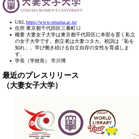
URL
https://www.otsuma.ac.jp/
住所
東京都千代田区三番町12
概要
大妻女子大学は東京都千代田区に本部を置く私立
の女子大学です。創立者は大妻コタカ。校訓は「恥を
知れ」。学び働き続ける自立自存の女性を育成しま
す。
学長（学校長）
市川博
最近のプレスリリース
（大妻女子大学）