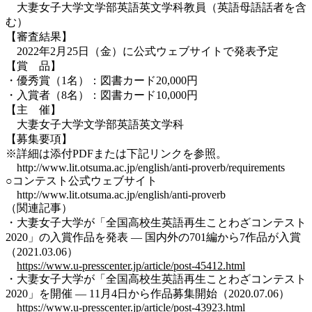
大妻女子大学文学部英語英文学科教員（英語母語話者を含
む）
【審査結果】
2022年2月25日（金）に公式ウェブサイトで発表予定
【賞 品】
・優秀賞（1名）：図書カード20,000円
・入賞者（8名）：図書カード10,000円
【主 催】
大妻女子大学文学部英語英文学科
【募集要項】
※詳細は添付PDFまたは下記リンクを参照。
http://www.lit.otsuma.ac.jp/english/anti-proverb/requirements
○コンテスト公式ウェブサイト
http://www.lit.otsuma.ac.jp/english/anti-proverb
（関連記事）
・大妻女子大学が「全国高校生英語再生ことわざコンテスト
2020」の入賞作品を発表 — 国内外の701編から7作品が入賞
（2021.03.06）
https://www.u-presscenter.jp/article/post-45412.html
・大妻女子大学が「全国高校生英語再生ことわざコンテスト
2020」を開催 — 11月4日から作品募集開始（2020.07.06）
https://www.u-presscenter.jp/article/post-43923.html