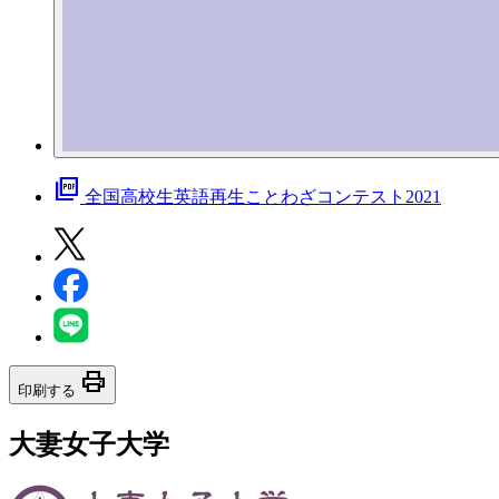
picture_as_pdf
全国高校生英語再生ことわざコンテスト2021
print
印刷する
大妻女子大学