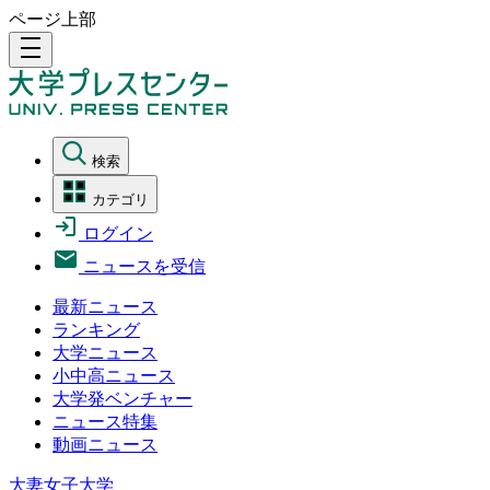
ページ上部
density_medium
検索
カテゴリ
ログイン
ニュースを受信
最新ニュース
ランキング
大学ニュース
小中高ニュース
大学発ベンチャー
ニュース特集
動画ニュース
大妻女子大学