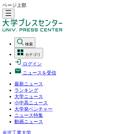
ページ上部
density_medium
検索
カテゴリ
ログイン
ニュースを受信
最新ニュース
ランキング
大学ニュース
小中高ニュース
大学発ベンチャー
ニュース特集
動画ニュース
金沢工業大学