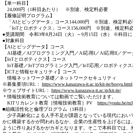
【単一科目】
24,000円（1科目あたり） ※別途、検定料必要
【履修証明プログラム】
「AIとビッグデータ」コース144,000円 ※別途、検定料必
「IoTとロボティクス」コース156,000円 ※別途、検定料
●受講期間 令和3年8月24日（火）～9月15日（水） ※科
●対象科目
【AIとビッグデータ】コース
AI基礎／AIプログラミング入門／AI応用I／AI応用II／
【IoTとロボティクス】コース
IoT基礎／IoTプログラミング入門／IoT応用／ロボティク
【ICTと情報セキュリティ】コース
情報ネットワーク基礎／ネットワークセキュリティ
※募集要項URL：
https://www.kanazawa-it.ac.jp/kit-ite/bosyu.html
※ウェブサイトURL：
https://www.kanazawa-it.ac.jp/kit-ite/
＊情報技術教育については動画でご覧いただけます。
KITリカレント教育［情報技術教育］PV
https://youtu.be/
■組織活性化と倫理プログラム（1科目）
少子高齢化による人手不足が課題となっている現代において
かに構築するかが問われるなか、企業の生産性を上げるには
ように作りあげるかがカギとなります。そこで本科目では、米