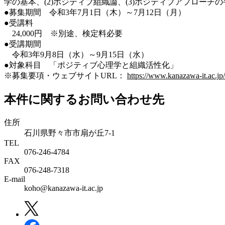
学の基本、(2)ポジティブ組織論、(3)ポジティブアプローチ
●募集期間 令和3年7月1日（木）～7月12日（月）
●受講料
24,000円 ※別途、検定料必要
●受講期間
令和3年9月8日（水）～9月15日（水）
●対象科目 「ポジティブ心理学と組織活性化」
※募集要項・ウェブサイトURL：
https://www.kanazawa-it.ac.jp/r
本件に関するお問い合わせ先
住所
石川県野々市市扇が丘7-1
TEL
076-246-4784
FAX
076-248-7318
E-mail
koho@kanazawa-it.ac.jp