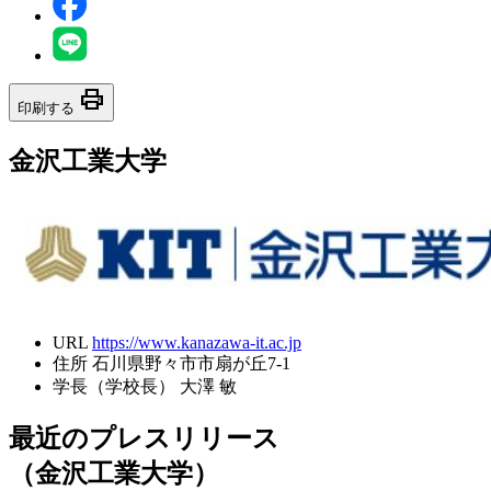
print
印刷する
金沢工業大学
URL
https://www.kanazawa-it.ac.jp
住所
石川県野々市市扇が丘7-1
学長（学校長）
大澤 敏
最近のプレスリリース
（金沢工業大学）