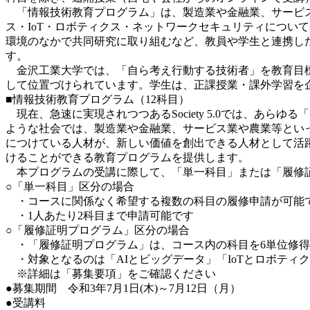
「情報技術教育プログラム」は、製造業や金融業、サービス業
ス・IoT・ロボティクス・ネットワークセキュリティについ
環境のなかで共同研究に取り組むなど、教員や学生と連携し
す。
金沢工業大学では、「自ら考え行動する技術者」を教育目標
して位置づけられています。学生は、正課授業・課外学習を
■情報技術教育プログラム（12科目）
現在、急速に実現されつつあるSociety 5.0では、あら
ような社会では、製造業や金融業、サービス業や農業等とい
につけている人材が、新しい価値を創出できる人材として活躍
けることができる教育プログラムを提供します。
本プログラムの受講に際して、「単一科目」または「履修証
○「単一科目」区分の場合
・コースに関係なく希望する複数の科目の履修申請が可能
・1人あたり2科目まで申請可能です
○「履修証明プログラム」区分の場合
・「履修証明プログラム」は、コース内の科目を6単位修得
・対象となるのは「AIとビッグデータ」「IoTとロボティク
※詳細は「募集要項」をご確認ください
●募集期間 令和3年7月1日(木)～7月12日（月）
●受講料