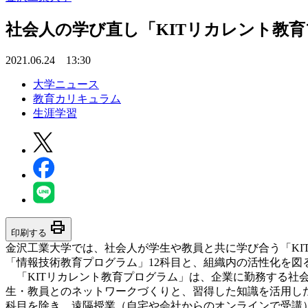
社会人の学び直し「KITリカレント教育
2021.06.24 13:30
大学ニュース
教育カリキュラム
生涯学習
print
印刷する
金沢工業大学では、社会人が学生や教員と共に学び合う「KIT
「情報技術教育プログラム」12科目と、組織内の活性化を図
「KITリカレント教育プログラム」は、企業に勤務する社
生・教員とのネットワークづくりと、習得した知識を活用し
科目を除き、遠隔授業（自宅や会社からのオンラインで受講