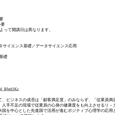
要
必要
目によって開講日は異なります。
データサイエンス基礎／データサイエンス応用
ス基礎
mJ4_lHgd1Kc
、ビジネスの成否は「顧客満足度」のみならず、「従業員満
、人手不足の現場で従業員の心身の健康度をも向上させるリ－
国を中心とした先進国で活用が進むポジティブ心理学の応用と