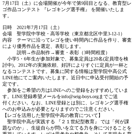
7月17日（土）に会場開催が今年で第9回目となる、教育型レ
ゴ作品コンテスト 『レゴキング選手権』 を開催いたしま
す。
日時 2021年7月17日（土）
会場 聖学院中学校・高等学校（東京都北区中里3-12-1）
内容 テーマに沿ってレゴを使い時間内に作品を作り、審査
により優秀作品を選定、表彰します。
説明→作品制作→審査・表彰（3時間程度）
小学5・6年生が参加対象で、募集定員は20名(定員増を検
討中)。2012年の実施依頼、好評によりすぐに定員が一杯と
なるコンテストです。募集に関する情報は聖学院中高公式
LINE他にてご案内いたします。近日中に申込受付開始の予
定です。
参加をご希望の方はLINEへのご登録をおすすめしていま
す。LINE登録希望メールをinfo@seig-boys.orgまでご送
付ください。なお、LINE登録とは別に、レゴキング選手権
へのお申込みが必要となりますのでご注意ください。
【レゴを活用した聖学院中高の教育について】
聖学院中高が実践する 『２１世紀型教育』 では「何が課
題なのか」、生徒自らが問いを立てる力を身につけることを