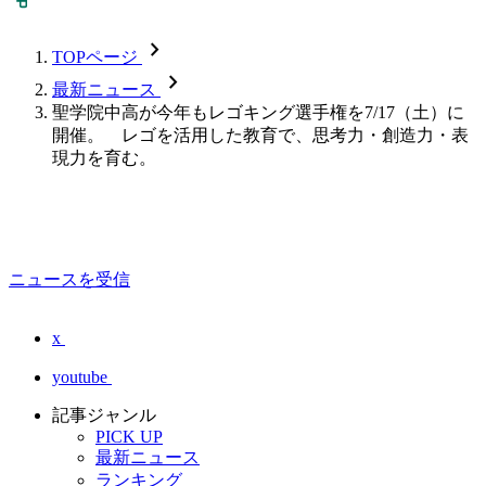
chevron_forward
TOPページ
chevron_forward
最新ニュース
聖学院中高が今年もレゴキング選手権を7/17（土）に
開催。 レゴを活用した教育で、思考力・創造力・表
現力を育む。
ニュースを受信
x
youtube
記事ジャンル
PICK UP
最新ニュース
ランキング