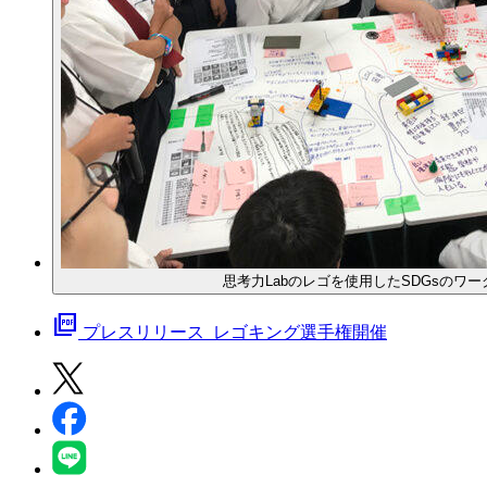
思考力Labのレゴを使用したSDGsのワ
picture_as_pdf
プレスリリース_レゴキング選手権開催