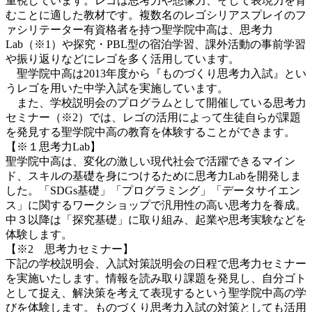
重視しています。レゴは思考力や想像力、そして表現力を育
むことに適した教材です。複数名のレゴシリアスプレイのフ
ァシリテーター有資格者を持つ聖学院中高は、思考力
Lab（※1）や探究・PBL型の宿泊学習、課外活動の事前学習
や振り返りなどにレゴを多く活用しています。
聖学院中高は2013年度から『ものづくり思考力入試』とい
うレゴを用いた中学入試を実施しています。
また、学校説明会のプログラムとして開催している思考力
セミナー（※2）では、レゴの活用によって生徒自らが課題
を発見する聖学院中高の教育を体験することができます。
【※１思考力Lab】
聖学院中高は、変化の激しい現代社会で活躍できるマイン
ド、スキルの基礎を身につけるために思考力Labを開発しま
した。「SDGs基礎」「プログラミング」「データサイエン
ス」に関するワークショップで汎用性の高い思考力を養成。
中３以降は「探究基礎」に取り組み、起業や思考実験などを
体験します。
【※2 思考力セミナー】
下記の学校説明会、入試対策説明会の日程で思考力セミナー
を実施いたします。情報を読み取り課題を発見し、自分ゴト
として捉え、解決策を考えて表現するという聖学院中高の学
びを体験します。ものづくり思考力入試の対策としても活用