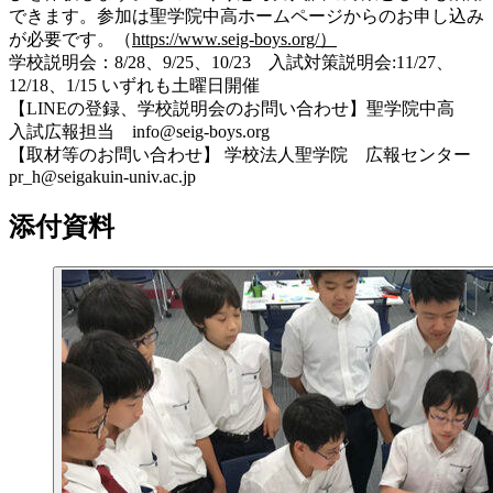
できます。参加は聖学院中高ホームページからのお申し込み
が必要です。（
https://www.seig-boys.org/）
学校説明会：8/28、9/25、10/23 入試対策説明会:11/27、
12/18、1/15
いずれも土曜日開催
【LINEの登録、学校説明会のお問い合わせ】聖学院中高
入試広報担当 info@seig-boys.org
【取材等のお問い合わせ】 学校法人聖学院 広報センター
pr_h@seigakuin-univ.ac.jp
添付資料