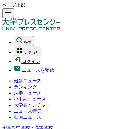
ページ上部
density_medium
検索
カテゴリ
ログイン
ニュースを受信
最新ニュース
ランキング
大学ニュース
小中高ニュース
大学発ベンチャー
ニュース特集
動画ニュース
聖学院中学校・高等学校