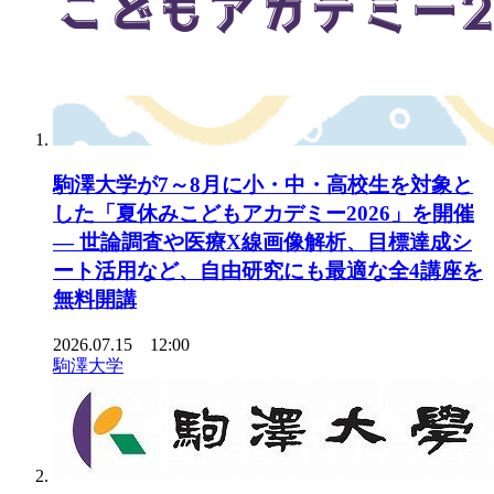
駒澤大学が7～8月に小・中・高校生を対象と
した「夏休みこどもアカデミー2026」を開催
— 世論調査や医療X線画像解析、目標達成シ
ート活用など、自由研究にも最適な全4講座を
無料開講
2026.07.15 12:00
駒澤大学