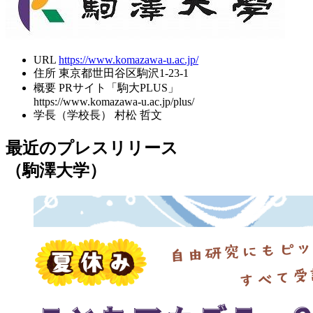
URL
https://www.komazawa-u.ac.jp/
住所
東京都世田谷区駒沢1-23-1
概要
PRサイト「駒大PLUS」
https://www.komazawa-u.ac.jp/plus/
学長（学校長）
村松 哲文
最近のプレスリリース
（駒澤大学）