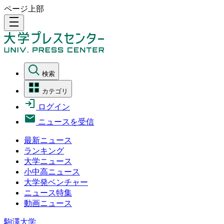
ページ上部
density_medium
検索
カテゴリ
ログイン
ニュースを受信
最新ニュース
ランキング
大学ニュース
小中高ニュース
大学発ベンチャー
ニュース特集
動画ニュース
駒澤大学