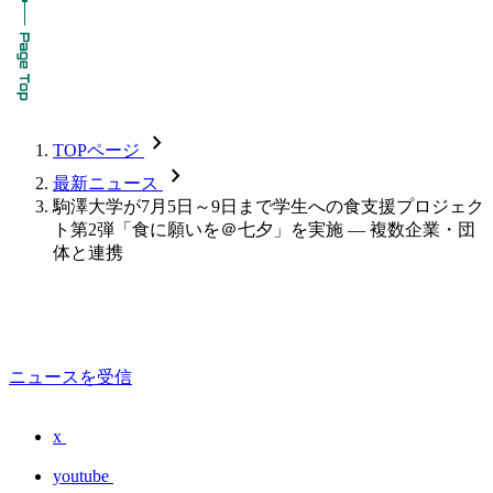
chevron_forward
TOPページ
chevron_forward
最新ニュース
駒澤大学が7月5日～9日まで学生への食支援プロジェク
ト第2弾「食に願いを＠七夕」を実施 — 複数企業・団
体と連携
ニュースを受信
x
youtube