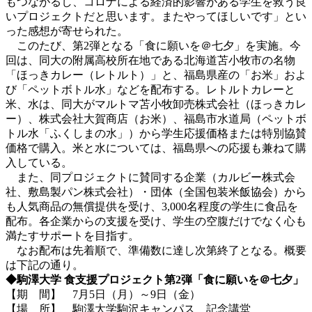
もつながるし、コロナによる経済的影響がある学生を救う良
いプロジェクトだと思います。またやってほしいです」とい
った感想が寄せられた。
このたび、第2弾となる「食に願いを＠七夕」を実施。今
回は、同大の附属高校所在地である北海道苫小牧市の名物
「ほっきカレー（レトルト）」と、福島県産の「お米」およ
び「ペットボトル水」などを配布する。レトルトカレーと
米、水は、同大がマルトマ苫小牧卸売株式会社（ほっきカレ
ー）、株式会社大賀商店（お米）、福島市水道局（ペットボ
トル水「ふくしまの水」）から学生応援価格または特別協賛
価格で購入。米と水については、福島県への応援も兼ねて購
入している。
また、同プロジェクトに賛同する企業（カルビー株式会
社、敷島製パン株式会社）・団体（全国包装米飯協会）から
も人気商品の無償提供を受け、3,000名程度の学生に食品を
配布。各企業からの支援を受け、学生の空腹だけでなく心も
満たすサポートを目指す。
なお配布は先着順で、準備数に達し次第終了となる。概要
は下記の通り。
◆駒澤大学 食支援プロジェクト第2弾「食に願いを＠七夕」
【期 間】 7月5日（月）～9日（金）
【場 所】 駒澤大学駒沢キャンパス 記念講堂