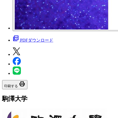
picture_as_pdf
PDFダウンロード
print
印刷する
駒澤大学