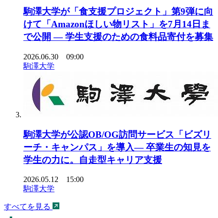
駒澤大学が「食支援プロジェクト」第9弾に向
けて「Amazonほしい物リスト」を7月14日ま
で公開 ― 学生支援のための食料品寄付を募集
2026.06.30 09:00
駒澤大学
駒澤大学が公認OB/OG訪問サービス「ビズリ
ーチ・キャンパス」を導入― 卒業生の知見を
学生の力に。自走型キャリア支援
2026.05.12 15:00
駒澤大学
すべてを見る