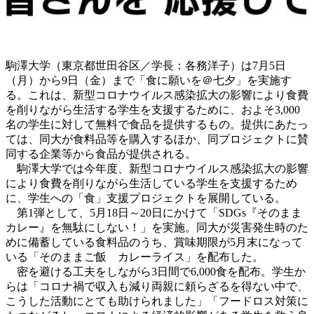
駒澤大学（東京都世田谷区／学長：各務洋子）は7月5日
（月）から9日（金）まで「食に願いを＠七夕」を実施す
る。これは、新型コロナウイルス感染拡大の影響により食費
を削りながら生活する学生を支援するために、およそ3,000
名の学生に対して無料で食品を提供するもの。提供にあたっ
ては、同大が食料品等を購入するほか、同プロジェクトに賛
同する企業等から食品が提供される。
駒澤大学では今年度、新型コロナウイルス感染拡大の影響
により食費を削りながら生活している学生を支援するため
に、学生への「食」支援プロジェクトを展開している。
第1弾として、5月18日～20日にかけて「SDGs『そのまま
カレー』を無駄にしない！」を実施。同大が災害発生時のた
めに備蓄している食料品のうち、賞味期限が5月末になって
いる「そのままご飯 カレーライス」を配布した。
密を避ける工夫をしながら3日間で6,000食を配布。学生か
らは「コロナ禍で収入も減り両親に頼らざるを得ない中で、
こうした活動にとても助けられました」「フードロス対策に