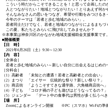
こういう時だからこそできることを！と思って企画したのが「
人とつながりたい！地域とつながりたい！とりあえず何か
そんなみなさんの思いをつなぎ、希望や行動をみつけるき
今年のテーマは「若者と歩む地域のみらい」。
若者同士だけでなく、若者と地域のつながりによるまちづ
この夏、私たちとみらいに飛び出してみませんか？
※本事業は神奈川区のかながわ地域支援補助金支援事業です
■開催概要
【日 時】
2021年6月26日（土）9:30～12:30
【内 容】
［全体会］
若者と歩む地域のみらい～新しい自分に出会えるはじめの
［分科会］
（1）高齢者 「未知との遭遇！若者と高齢者との出会い」
（2）まつり 「エイサー 伝統的な祭り？新しい祭り？」
（3）商店街 「ようこそすてきな通学路、六角橋商店街へ」
（4）子ども 「コロナ禍の子ども遊びはどうなってるの？」
（5）ジェンダー 「デート中の食事代は男性が多く払うべ
【場 所】
Zoomによるオンライン開催 ※PC（スマホ）Wi-Fiの