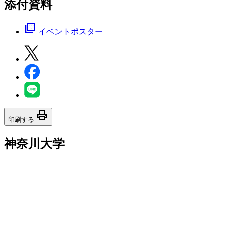
添付資料
picture_as_pdf
イベントポスター
print
印刷する
神奈川大学