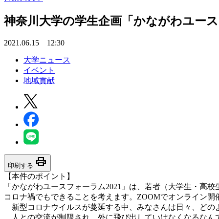
神奈川大学の学生企画「かながわユース
2021.06.15 12:30
大学ニュース
イベント
地域貢献
print
印刷する
【本件のポイント】
「かながわユースフォーラム2021」は、若者（大学生・高
コロナ禍でもできることを考えます。ZOOMでオンライン開
新型コロナウイルスが蔓延する中、みなさんは日々、どの
人との交流が制限され、外に飛び出していけなくなるなん