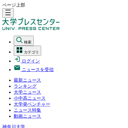
ページ上部
density_medium
検索
カテゴリ
ログイン
ニュースを受信
最新ニュース
ランキング
大学ニュース
小中高ニュース
大学発ベンチャー
ニュース特集
動画ニュース
神奈川大学