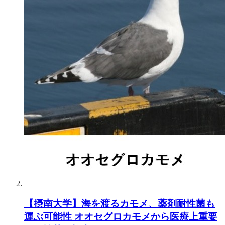
【摂南大学】海を渡るカモメ、薬剤耐性菌も
運ぶ可能性 オオセグロカモメから医療上重要