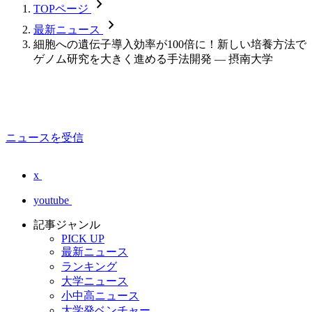
chevron_forward
TOPページ
chevron_forward
最新ニュース
細胞への遺伝子導入効率が100倍に！新しい培養方法で
ゲノム研究を大きく進める手法開発 — 摂南大学
ニュースを受信
x
youtube
記事ジャンル
PICK UP
最新ニュース
ランキング
大学ニュース
小中高ニュース
大学発ベンチャー