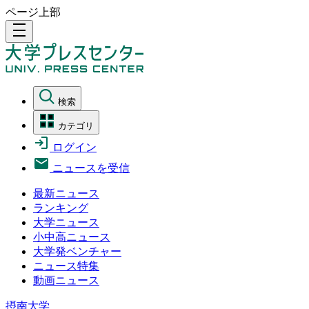
ページ上部
density_medium
検索
カテゴリ
ログイン
ニュースを受信
最新ニュース
ランキング
大学ニュース
小中高ニュース
大学発ベンチャー
ニュース特集
動画ニュース
摂南大学