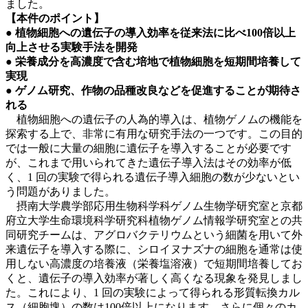
ました。
【本件のポイント】
● 植物細胞への遺伝子の導入効率を従来法に比べ100倍以上
向上させる実験手法を開発
● 栄養成分を高濃度で含む培地で植物細胞を短期間培養して
実現
● ゲノム研究、作物の品種改良などを促進することが期待さ
れる
植物細胞への遺伝子の人為的導入は、植物ゲノムの機能を
探索する上で、非常に有用な研究手法の一つです。この目的
では一般に大量の細胞に遺伝子を導入することが必要です
が、これまで用いられてきた遺伝子導入法はその効率が低
く、1 回の実験で得られる遺伝子導入細胞の数が少ないとい
う問題がありました。
摂南大学農学部応用生物科学科ゲノム生物学研究室と京都
府立大学生命環境科学研究科植物ゲノム情報学研究室との共
同研究チームは、アグロバクテリウムという細菌を用いて外
来遺伝子を導入する際に、シロイヌナズナの細胞を通常は使
用しない高濃度の培養液（栄養塩溶液）で短期間培養してお
くと、遺伝子の導入効率が著しく高くなる現象を発見しまし
た。これにより、1 回の実験によって得られる形質転換カル
ス（細胞塊）の数は100倍以上になります。さらに個々のカ