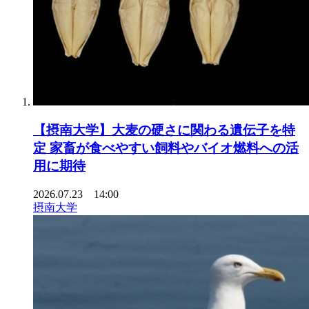
【摂南大学】大麦の硬さに関わる遺伝子を特
定 家畜が食べやすい飼料やバイオ燃料への活
用に期待
2026.07.23 14:00
摂南大学