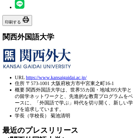
print
印刷する
関西外国語大学
URL
https://www.kansaigaidai.ac.jp/
住所
〒573-1001 大阪府枚方市中宮東之町16-1
概要
関西外国語大学は、世界55カ国・地域395大学と
の留学ネットワークと、先進的な教育プログラムをベ
ースに、「外国語で学ぶ」時代を切り開く、新しい学
びを追求しています。
学長（学校長）
菊池清明
最近のプレスリリース