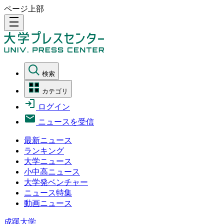
ページ上部
density_medium
検索
カテゴリ
ログイン
ニュースを受信
最新ニュース
ランキング
大学ニュース
小中高ニュース
大学発ベンチャー
ニュース特集
動画ニュース
成蹊大学