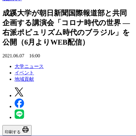
成蹊大学が朝日新聞国際報道部と共同
企画する講演会「コロナ時代の世界 —
右派ポピュリズム時代のブラジル」を
公開（6月よりWEB配信）
2021.06.07 16:00
大学ニュース
イベント
地域貢献
print
印刷する