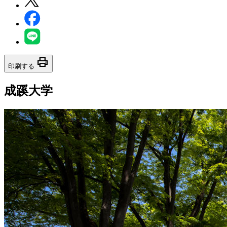
print
印刷する
成蹊大学