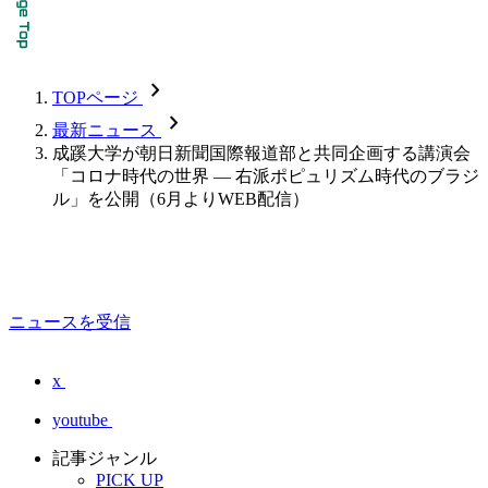
chevron_forward
TOPページ
chevron_forward
最新ニュース
成蹊大学が朝日新聞国際報道部と共同企画する講演会
「コロナ時代の世界 — 右派ポピュリズム時代のブラジ
ル」を公開（6月よりWEB配信）
ニュースを受信
x
youtube
記事ジャンル
PICK UP