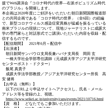
援でWeb講演会『コロナ時代の世界―右派ポピュリズム時代
のブラジル』を開催します。
本企画は2020年度にご好評をいただいた朝日新聞国際報道部
との共同企画である「コロナ時代の世界」（全6回）の続編
で、新型コロナウィルス感染症変異株が猛威を振るっている
南米ブラジルの現状について、現地ジャーナリストに成蹊大
学の専門家らと対話形式でご講演いただいた内容を収録・配
信するものです。
【配信期間】 2021年6月～配信中
【出演者】
朝日新聞サンパウロ支局長兼ハバナ支局長 岡田 玄
一橋大学社会学部専任講師（元成蹊大学アジア太平洋研究
センターポスト・ドクター）
飯尾 真貴子
成蹊大学法学部教授／アジア太平洋研究センター所長 高
安 健将
【お申込（無料）】
以下のURLより申込サイトへアクセスし、氏名・メール
アドレス等を登録の上、視聴。
https://www.seikei.ac.jp/university/caps/events/2021/10716.html
【資 格】 どなたでもご参加いただけます。