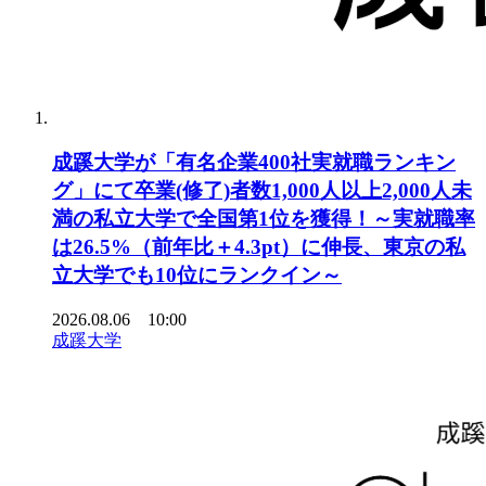
成蹊大学が「有名企業400社実就職ランキン
グ」にて卒業(修了)者数1,000人以上2,000人未
満の私立大学で全国第1位を獲得！～実就職率
は26.5%（前年比＋4.3pt）に伸長、東京の私
立大学でも10位にランクイン～
2026.08.06 10:00
成蹊大学