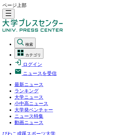
ページ上部
density_medium
検索
カテゴリ
ログイン
ニュースを受信
最新ニュース
ランキング
大学ニュース
小中高ニュース
大学発ベンチャー
ニュース特集
動画ニュース
びわこ成蹊スポーツ大学