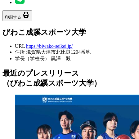
print
印刷する
びわこ成蹊スポーツ大学
URL
https://biwako-seikei.jp/
住所
滋賀県大津市北比良1204番地
学長（学校長）
黒澤 毅
最近のプレスリリース
（びわこ成蹊スポーツ大学）