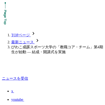
chevron_forward
TOPページ
chevron_forward
最新ニュース
びわこ成蹊スポーツ大学の「教職コア・チーム」第4期
生が始動 — 結成・開講式を実施
ニュースを受信
x
youtube