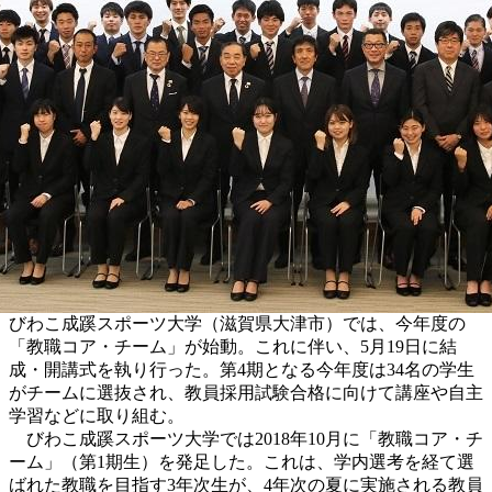
びわこ成蹊スポーツ大学（滋賀県大津市）では、今年度の
「教職コア・チーム」が始動。これに伴い、5月19日に結
成・開講式を執り行った。第4期となる今年度は34名の学生
がチームに選抜され、教員採用試験合格に向けて講座や自主
学習などに取り組む。
びわこ成蹊スポーツ大学では2018年10月に「教職コア・チ
ーム」（第1期生）を発足した。これは、学内選考を経て選
ばれた教職を目指す3年次生が、4年次の夏に実施される教員