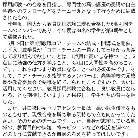
採用試験への合格を目指し、専門性の高い講座の受講や自主
学習へのフォローなどをチーム一丸となって行うために結成
されたもの。
昨年度、同大から教員採用試験に現役合格した6名も同チ
ームのメンバーであり、今年度は34名の学生が第4期生とし
て選抜された。
5月19日に第4期教職コア・チームの結成・開講式を開催。
まず入口豊学長が「コア・チームの一員として日頃から意識
して取り組んで欲しいことは、1点目に高い志を持つこと、2
点目に勉強の仕方を学ぶこと、3点目に人間性を高めること
です。これらはつまり教員になることへの必須条件です。そ
して、コア・チームを指導するメンバーは、高等学校の元校
長や教育委員会で要職を経てこられた方々ですので、大いに
活用してください。教員採用試験に合格し、良い教員になら
れることを期待しています」と挨拶し、学生たちの背中を押
した。
また、井口徹郎キャリアセンター長は「高い競争倍率をも
のともせず、現役合格を勝ち取る気持ちで立ち向かってくだ
さい。そのためのチームです。また、自身が志望している地
域の、教育目的や課題、将来ビジョンなどの状況を調べて、
どのように貢献できるか自身の考えを持ってほしいです」