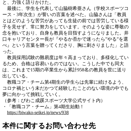
と、力強く語りかけた。
最後に、学生を代表して山脇樹希亜さん（学校スポーツコ
ース・3年次生）が誓いの言葉を述べた。山脇さんは「教員
とはどのような苦労があっても生徒の前では苦労している様
子を見せず、常に努力をしています。そのような姿に尊敬の
念を抱いており、自身も教員を目指すようになりました。井
口キャリアセンター長が『やるか否かで迷ったら”やる”を選
べ』という言葉を贈ってくださり、胸に刺さりました」と語
った。
教員採用試験の難易度は年々高まっており、多様化してい
るため、合格は容易いものではない。こうした中でも同大
は、これまで15期の卒業生から累計958名の教員を世に送り
出している。
教職コア・チーム第4期生の学生らは先輩に続けるよう、
コロナ禍という未だかつて経験したことのない環境の中でも
夢に向かって挑戦していく。
（参考：びわこ成蹊スポーツ大学公式サイト内）
・「教職コア・チーム」第4期生始動！
https://biwako-seikei.jp/news/938
本件に関するお問い合わせ先