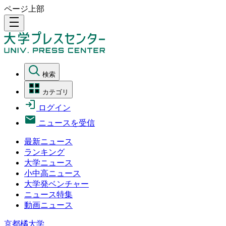
ページ上部
density_medium
検索
カテゴリ
ログイン
ニュースを受信
最新ニュース
ランキング
大学ニュース
小中高ニュース
大学発ベンチャー
ニュース特集
動画ニュース
京都橘大学