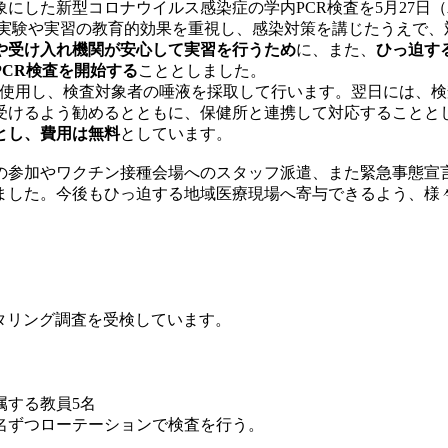
した新型コロナウイルス感染症の学内PCR検査を5月27日
、実験や実習の教育的効果を重視し、感染対策を講じたうえで
や受け入れ機関が安心して実習を行うため
に、また、
ひっ迫す
CR検査を開始する
こととしました。
を使用し、検査対象者の唾液を採取して行います。翌日には、
受けるよう勧めるとともに、保健所と連携して対応することと
とし、費用は無料
としています。
参加やワクチン接種会場へのスタッフ派遣、また緊急事態宣
ました。今後もひっ迫する地域医療現場へ寄与できるよう、様
タリング調査を受検しています。
所属する教員5名
名ずつローテーションで検査を行う。
る。