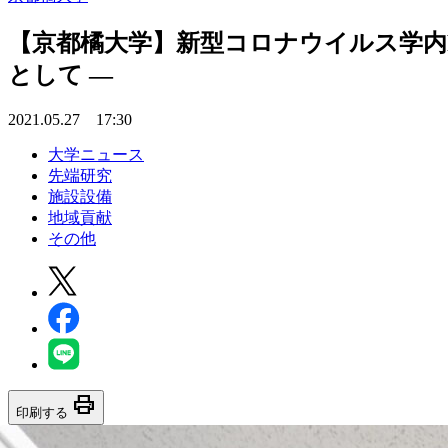
【京都橘大学】新型コロナウイルス学内
として —
2021.05.27 17:30
大学ニュース
先端研究
施設設備
地域貢献
その他
print
印刷する