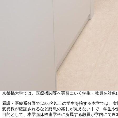
京都橘大学では、医療機関等へ実習にいく学生・教員を対象に
看護・医療系分野で1,500名以上の学生を擁する本学では
変異株が確認されるなど終息の兆しが見えない中で、学生や
目的として、本学臨床検査学科に所属する教員が学内にてPC