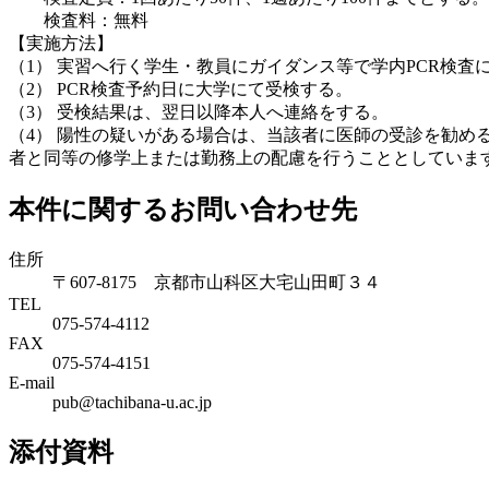
検査料：無料
【実施方法】
（1） 実習へ行く学生・教員にガイダンス等で学内PCR検査
（2） PCR検査予約日に大学にて受検する。
（3） 受検結果は、翌日以降本人へ連絡をする。
（4） 陽性の疑いがある場合は、当該者に医師の受診を勧
者と同等の修学上または勤務上の配慮を行うこととしていま
本件に関するお問い合わせ先
住所
〒607-8175 京都市山科区大宅山田町３４
TEL
075-574-4112
FAX
075-574-4151
E-mail
pub@tachibana-u.ac.jp
添付資料