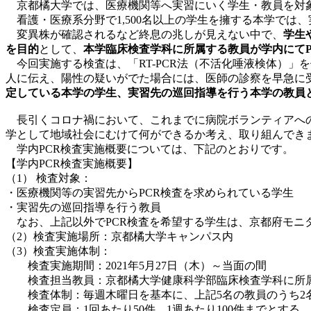
京都橘大学では、医療機関等へ実習にいく学生・教員を対象に
看護・医療系分野で1,500名以上の学生を擁する本学では
変異株が確認されるなど終息の兆しが見えない中で、
学生
を目的
として、
本学臨床検査学科に所属する教員が学内にてP
今回実施する検査は、「RT-PCR法（不活化唾液検体）」
人に伝え、陽性の疑いがでた場合には、医師の診察を早急に
定している本学の学生、実習先の巡回指導を行う本学の教員
長引くコロナ禍において、これまでに病院ボランティアへの
学として地域社会にむけて何ができるか考え、取り組んでき
学内PCR検査実施概要については、下記のとおりです。
【学内PCR検査実施概要】
（1） 検査対象：
・医療機関等の実習先からPCR検査を求められている学生
・実習先の巡回指導を行う教員
なお、上記以外でPCR検査を希望する学生は、京都府モニ
（2）検査実施場所：京都橘大学キャンパス内
（3）検査実施体制：
検査実施期間：2021年5月27日（木）～当面の間
検査担当教員：京都橘大学健康科学部臨床検査学科に
検査体制：毎週木曜日を基本に、上記5名の教員のうち2
検査定員：1回あたり50件、1週あたり100件までとす