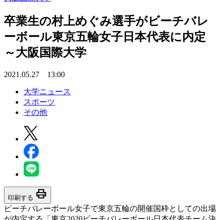
卒業生の村上めぐみ選手がビーチバレ
ーボール東京五輪女子日本代表に内定
～大阪国際大学
2021.05.27 13:00
大学ニュース
スポーツ
その他
print
印刷する
ビーチバレーボール女子で東京五輪の開催国枠としての出場
が内定する「東京2020ビーチバレーボール日本代表チーム決