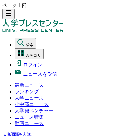
ページ上部
density_medium
検索
カテゴリ
ログイン
ニュースを受信
最新ニュース
ランキング
大学ニュース
小中高ニュース
大学発ベンチャー
ニュース特集
動画ニュース
大阪国際大学