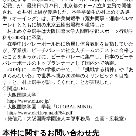
定戦」が、最終日5月23日、東京都のドーム立川立飛で開催
され、石井/村上組が優勝した。本学卒業生の村上めぐみ選
手（オーイング）は、石井美樹選手（荒井商事・湘南ベルマ
ーレ）とともに初の東京五輪出場権を獲得した。
村上めぐみ選手は大阪国際大学人間科学部スポーツ行動学
科を2008年に卒業。
在学中はバレーボール部に所属し体育教師を目指していた
が、卒業後、ビーチバレーの社会人チームのテストに合格し
たことをきっかけに、ビーチバレーに集中し、日本のビーチ
バレーボールのトップランナーとして国内外で活躍。
2019年に、本学の学報の中で、「『挑戦する精神』や『あ
きらめない心』で世界へ挑み2020年のオリンピックを目指
す」と、村上選手が語ってくれたことが実現した。
◇関連URL
・大阪国際大学
https://www.oiu.ac.jp/
・大阪国際学園 学報『GLOBAL MIND』
https://www.oiei.jp/gm/pdf/64.pdf
（発信元：大阪国際学園法人本部事務局 企画・広報室）
本件に関するお問い合わせ先