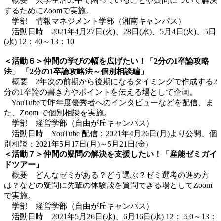
概要 大学生活の中で困っていることや疑問について解決
するためにZoomで実施。
学部 情報マネジメント学部（湘南キャンパス）
活動日時 2021年4月27日(火)、28日(水)、5月4日(火)、5日
(水) 12：40～13：10
＜活動６＞仲間の学びの幅を広げたい！「2分の1卒論攻略
法」 「2分の1卒論攻略法～個別相談編」
概要 2年次の前期から後期になるタイミングで作成する2
分の1卒論の書き方やポイントを伝える場として企画。
YouTubeで昨年度優秀者へのインタビューなどを配信、ま
た、Zoom で個別相談を実施。
学部 経営学部（自由が丘キャンパス）
活動日時 YouTube 配信：2021年4月26日(月)より公開、個
別相談：2021年5月17日(月)～5月21日(金)
＜活動７＞仲間の疑問の解決を支援したい！「産能ゼミガイ
ドツアー」
概要 どんなゼミがある？どう選ぶ？ゼミ選考の進め方
は？などの疑問に先輩の体験談を質問できる場としてZoom
で実施。
学部 経営学部（自由が丘キャンパス）
活動日時 2021年5月26日(水)、6月16日(水) 12：５0～13：