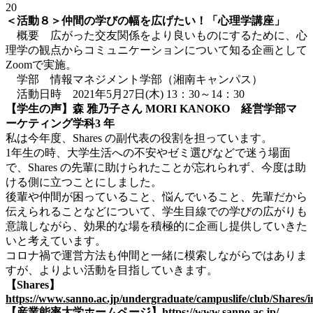
20
＜活動８＞仲間の学びの幅を広げたい！「心理学講座」
概要 広がった交友関係をより良いものにするために、心
理学の観点からコミュニケーションについて知る企画として
Zoomで実施。
学部 情報マネジメント学部（湘南キャンパス）
活動日時 2021年5月27日(木) 13：30～14：30
【学生の声】森 雅乃子さん MORI KANOKO 経営学部マ
ーケティング学科3 年
私は今年度、Shares の副代表の役割を担っています。
1年生の時、大学生活への不安やゼミ選びなどで迷う場面
で、Shares の先輩に助けられたことが忘れられず、今度は助
ける側に立つことにしました。
後輩や仲間が困っていること、悩んでいること、先輩だから
伝えられることなどについて、学生目線での学びの広がりも
意識しながら、効果的な場を積極的に企画し提供していきた
いと考えています。
コロナ禍で運営方法も仲間と一緒に模索しながらではありま
すが、よりよい活動を目指していきます。
【Shares】
https://www.sanno.ac.jp/undergraduate/campuslife/club/Shares/
【産業能率大学ホームページ】
https://www.sanno.ac.jp/