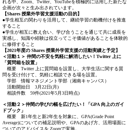
れる中、Zoom、Twitter、YouTubeを積極的に活用した新たな
企画が次々と生み出されています。
【Shares 授業外学習支援活動の目的】
●学生相互の関わりを活用して、継続学習の動機付けを推進
すること
●学生が相互に教え合い、学び合うことを通じて共に成長を
実感し、知識や経験は役立ってこそ価値があることを体験的
に修得すること
【2021年度の Shares 授業外学習支援の活動実績と予定】
＜活動１＞
仲間の不安を気軽に解消したい！Twitter 上に
「質問箱を設置」
概要 Twitter 上に質問箱を設置し、大学生活に関する質
問を受け付けて、気軽に相談できる場を設置。
学部 情報マネジメント学部（湘南キャンパス）
活動開始日 3月22日(月)
相談件数 59件(2021年5月3日時点)
＜活動２＞仲間の学びの幅を広げたい！「GPA 向上のガイ
ドブック」
概要 新1年生と新2年生を対象に、GPA(Grade Point
Average)についての補足説明や、GPAのあげ方、活用場面に
ついてのアドバイスを Zoomで実施。