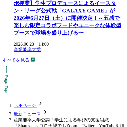
ボ授業】学生プロデュースによるイースタ
ン・リーグ公式戦「GALAXY GAME」が
2026年6月27日（土）に開催決定！～五感で
楽しむ限定コラボフードやユニークな体験型
ブースで球場を盛り上げる〜
2026.06.23 14:00
産業能率大学
すべてを見る
chevron_forward
TOPページ
chevron_forward
最新ニュース
産業能率大学公認！学生による学びの支援組織
「Shares」～コロナ禍でもZoom、Twitter、YouTubeを積