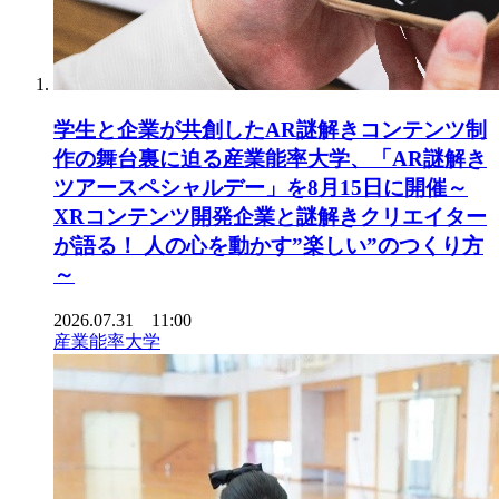
学生と企業が共創したAR謎解きコンテンツ制
作の舞台裏に迫る産業能率大学、「AR謎解き
ツアースペシャルデー」を8月15日に開催～
XRコンテンツ開発企業と謎解きクリエイター
が語る！ 人の心を動かす”楽しい”のつくり方
～
2026.07.31 11:00
産業能率大学