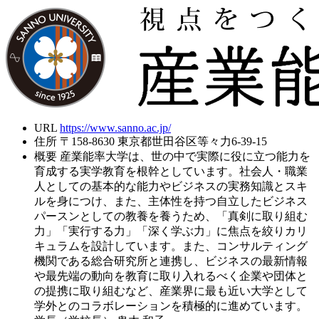
URL
https://www.sanno.ac.jp/
住所
〒158-8630 東京都世田谷区等々力6-39-15
概要
産業能率大学は、世の中で実際に役に立つ能力を
育成する実学教育を根幹としています。社会人・職業
人としての基本的な能力やビジネスの実務知識とスキ
ルを身につけ、また、主体性を持つ自立したビジネス
パースンとしての教養を養うため、「真剣に取り組む
力」「実行する力」「深く学ぶ力」に焦点を絞りカリ
キュラムを設計しています。また、コンサルティング
機関である総合研究所と連携し、ビジネスの最新情報
や最先端の動向を教育に取り入れるべく企業や団体と
の提携に取り組むなど、産業界に最も近い大学として
学外とのコラボレーションを積極的に進めています。