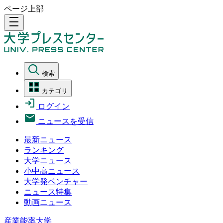
ページ上部
density_medium
検索
カテゴリ
ログイン
ニュースを受信
最新ニュース
ランキング
大学ニュース
小中高ニュース
大学発ベンチャー
ニュース特集
動画ニュース
産業能率大学