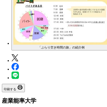
「ぶらり空き時間の旅」の紹介例
print
印刷する
産業能率大学