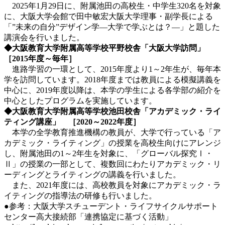
2025年1月29日に、附属池田の高校生・中学生320名を対象
に、大阪大学会館で田中敏宏大阪大学理事・副学長による
「”未来の自分”デザイン学―大学で学ぶとは？―」と題した
講演会を行いました。
◆大阪教育大学附属高等学校平野校舎「大阪大学訪問」
［
2015
年度～毎年］
進路学習の一環として、2015年度より1～2年生が、毎年本
学を訪問しています。2018年度までは教員による模擬講義を
中心に、2019年度以降は、本学の学生による各学部の紹介を
中心としたプログラムを実施しています。
◆大阪教育大学附属高等学校池田校舎「アカデミック・ライ
ティング講座」 ［
2020
～
2022
年度］
本学の全学教育推進機構の教員が、大学で行っている「ア
カデミック・ライティング」の授業を高校生向けにアレンジ
し、附属池田の1～2年生を対象に、「グローバル探究Ⅰ・
Ⅱ」の授業の一部として、複数回にわたりアカデミック・リ
ーディングとライティングの講義を行いました。
また、2021年度には、高校教員を対象にアカデミック・ラ
イティングの指導法の研修も行いました。
●参考：大阪大学スチューデント・ライフサイクルサポート
センター高大接続部「連携協定に基づく活動」