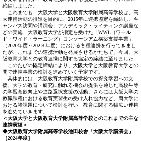
締結しました。
これまでも、大阪大学と大阪教育大学附属高等学校は、高
大連携活動の推進を目的に、2015年に連携協定を締結し、キ
ャンパス訪問や講演会、アカデミック・ライティング講座な
どの実施、大阪教育大学が指定を受けた「WWL（ワール
ド・ワイド・ラーニング）コンソーシアム構築支援事業」
（2020年度～202３年度）における各種連携を行ってきまし
たが、これまでの連携活動を発展させるかたちで、今回、大
阪教育大学との教育連携に関する協定の締結に至りました。
このたびの協定締結により、大阪大学と大阪教育大学との
間で連携事業の検討を進めていく予定です。
具体的には、大阪教育大学附属学校での探究学習への支
援、大学の教育・研究に触れる機会の提供を通じた高校生等
の学習意欲向上や進路選択支援の活動、さらには大阪大学の
教職課程における教育実習生の受け入れ協力など、両大学に
おける諸課題について検討を行い、教育に関する幅広い連携
を進めていきます。
＜大阪大学と大阪教育大学附属高等学校とのこれまでの主な
連携実績＞
◆大阪教育大学附属高等学校池田校舎「大阪大学講演会」
［
2024
年度］