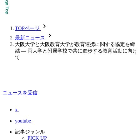
chevron_forward
TOPページ
chevron_forward
最新ニュース
大阪大学と大阪教育大学が教育連携に関する協定を締
結 ― 両大学と附属学校で共に進歩する教育活動に向け
て
ニュースを受信
x
youtube
記事ジャンル
PICK UP