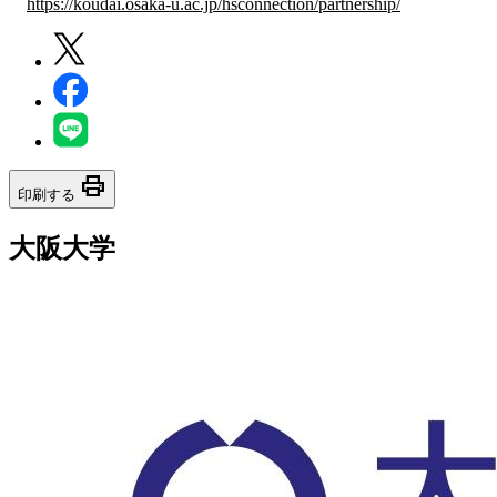
https://koudai.osaka-u.ac.jp/hsconnection/partnership/
print
印刷する
大阪大学