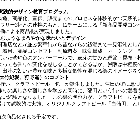
で実践的デザイン教育プログラム
造、商品化、宣伝、販売までのプロセスを体験的かつ実践的に
ルワリー3社との連携のもと、12チームによる「新商品開発コ
協働による商品化が実現しました。
込むようなまろやかな味わいとデザイン
理店などが並ぶ繁華街から昔ながらの銭湯まで一見混沌とし
に着目。商品コンセプト、副原料案、味覚構成、ネーミング、
用いた琥珀色のアンバーエールで、麦芽の甘みと鰹節・昆布・
よっても香りの変化を感じることができるほか、炭酸は中程度
、出汁の効いた豊かな味と多様な個性が混じる街のイメージを
、大竹紀愛、狩野遥）のコメント
行い、クラフトビール「包」が誕生しました。蒲田の街に息づ
作りの楽しさや難しさを学ぶと同時に、蒲田という街への愛着
ない経験となりました。この街の包容力が、クラフトビールを
に先駆けて試験的に実施。オリジナルクラフトビール「白蒲田」 
順次商品化される予定です。