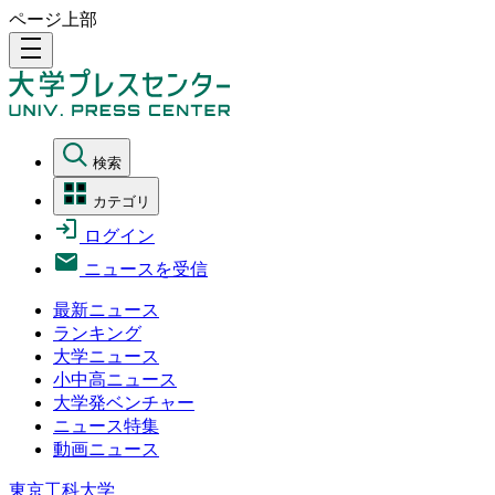
ページ上部
density_medium
検索
カテゴリ
ログイン
ニュースを受信
最新ニュース
ランキング
大学ニュース
小中高ニュース
大学発ベンチャー
ニュース特集
動画ニュース
東京工科大学