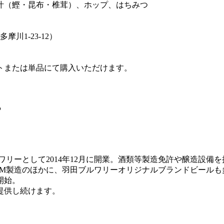
汁（鰹・昆布・椎茸）、ホップ、はちみつ
川1-23-12）
トまたは単品にて購入いただけます。
P
リーとして2014年12月に開業。酒類等製造免許や醸造設備
EM製造のほかに、羽田ブルワリーオリジナルブランドビールも
開始。
提供し続けます。