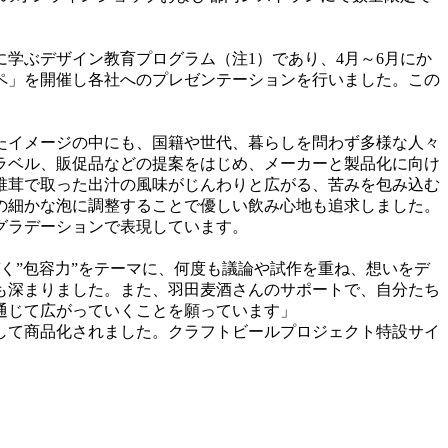
学ぶデザイン教育プログラム（注1）であり、4月～6月にか
ンペ」を開催し各社へのプレゼンテーションを行いました。この
たイメージの中にも、国籍や世代、暮らしを問わず多様な人々
ラベル、販促品などの提案をはじめ、メーカーと製品化に向け
椎茸で取った出汁の風味がじんわりと広がる、苦みを包み込む
の細かな泡に調整することで優しい飲み心地も追求しました。
グラデーションで表現しています。
く”包容力”をテーマに、何度も議論や試作を重ね、想いをデ
も深まりました。また、羽田麦酒さんのサポートで、自分たち
通じて広がっていくことを願っています」
として商品化されました。クラフトビールプロジェクト特設サイ