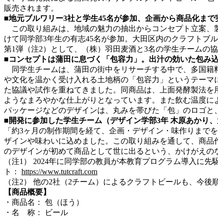
販売されます。
■地元ブルワリー3社と学生45名が参加、企画から商品化ま
この取り組みは、地域の魅力の抽出からコンセプト立案、製
けて同学部3年生の有志45名が参加。大田区内のクラフトブ
第1弾（注2）として、（株）羽田麦酒と3名の学生チームの
■コンセプトは蒲田に息づく「包容力」。出汁の効いた包み
同学生チームは、蒲田の街中をリサーチする中で、多国籍料
や文化を温かく受け入れる土地柄の「包容力」というテーマ
た協議や試作を重ねてきました。同商品は、上面発酵製法を
ようなまろやかな仕上がりとなっています。また飲む温度に
パッケージなどのデザインは、丸みを帯びた「包」のロゴと
■開発に参加した学生チーム（デザイン学部3年 木原あかり
「約3ヶ月の制作期間を経て、企画・デザイン・味作りまでを
ザインや味わいに込めました。この取り組みを通して、商品
のデザインが初めて商品として世に出るという、かけがえの
（注1） 2024年に同学部の教員が本教育プログラム導入
ト：
https://www.tutcraft.com
（注2） 他の2社（2チーム）によるクラフトビールも、今後
【商品概要】
・商品名： 包（ほう）
・名 称： ビール