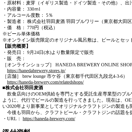
・原材料：麦芽（イギリス製造・ドイツ製造・その他）、出
・内容量： 330ｍl
・アルコール度数： 5％
・製造者： 株式会社羽田麦酒 羽田ブルワリー（東京都大田区多摩
・価 格： 770円（税込）
※ビール単体価格
※オンライン販売限定のオリジナル風呂敷は、ビールとセッ
【販売概要】
・発売日： 9月24日(水)より数量限定で販売
・販 売：
［オンラインショップ］ HANEDA BREWERY ONLINE SHO
https://hanedabrewery.stores.jp/
［店舗］ brew lounge 市ケ谷（東京都千代田区九段北4-3-6）
https://haneda-brewery.com/relatedshops/
■株式会社羽田麦酒
飲食店向けのOEM供給を専門とする受託生産専業型のブルワ
ように、代行でビールの製造を行ってきました。現在は、O
い2020年より新事業としてオリジナルクラフトジンの製造も
今後も羽田から、クラフトビール・クラフトジンの話題を
・URL：
https://haneda-brewery.com/