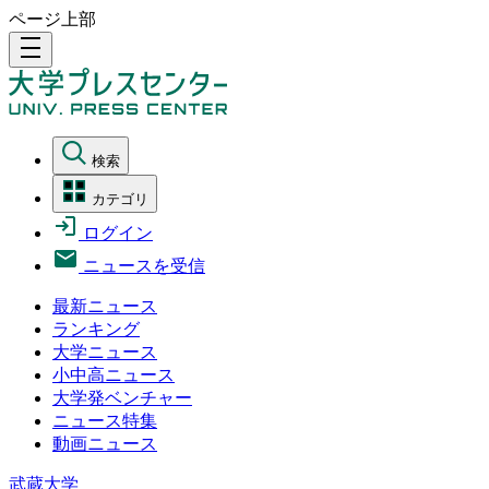
ページ上部
density_medium
検索
カテゴリ
ログイン
ニュースを受信
最新ニュース
ランキング
大学ニュース
小中高ニュース
大学発ベンチャー
ニュース特集
動画ニュース
武蔵大学