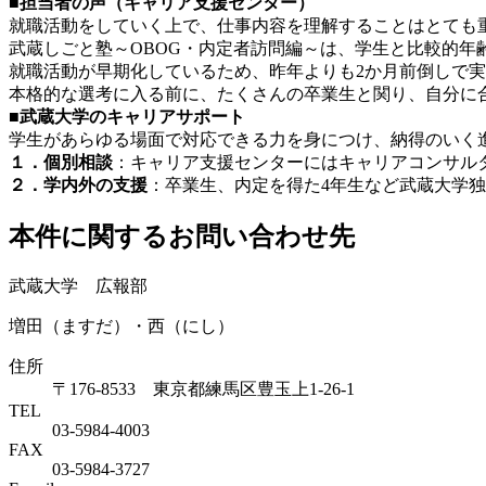
■担当者の声（キャリア支援センター）
就職活動をしていく上で、仕事内容を理解することはとても
武蔵しごと塾～OBOG・内定者訪問編～は、学生と比較的
就職活動が早期化しているため、昨年よりも2か月前倒しで
本格的な選考に入る前に、たくさんの卒業生と関り、自分に
■武蔵大学のキャリアサポート
学生があらゆる場面で対応できる力を身につけ、納得のいく
１．個別相談
：キャリア支援センターにはキャリアコンサル
２．学内外の支援
：卒業生、内定を得た4年生など武蔵大学
本件に関するお問い合わせ先
武蔵大学 広報部
増田（ますだ）・西（にし）
住所
〒176-8533 東京都練馬区豊玉上1-26-1
TEL
03-5984-4003
FAX
03-5984-3727