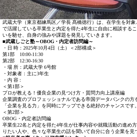
武蔵大学（東京都練馬区／学長 髙橋徳行）は、在学生を対象
で活躍している卒業生と内定を得た4年生に自由に相談する
いを馳せ、自身の強みや課題を発見していきます。
■武蔵しごと塾～OBOG・内定者訪問編～
・日 時：2025年10月4日（土）＜2部構成＞
第1部 10:00-11:30
第2部 12:30-16:30
・場 所：武蔵大学 6号館
・対象者：主に3年生
・内 容 :
＜第1部＞
プロが教える！優良企業の見つけ方・質問力向上講座編
企業調査のプロフェッショナルである帝国データバンクの方
「企業を見る力」を同時にアップできる絶好のチャンスです
＜第2部＞
OBOG・内定者訪問編
卒業生22名と内定を得た4年生が仕事内容や就職活動の進め
りたい人や、色々な卒業生の話を聞いて自分に合う企業を見