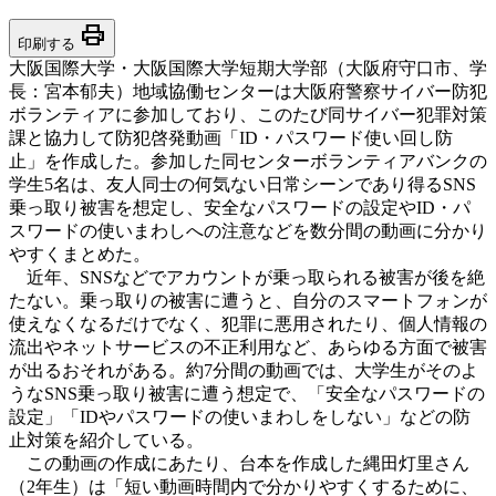
print
印刷する
大阪国際大学・大阪国際大学短期大学部（大阪府守口市、学
長：宮本郁夫）地域協働センターは大阪府警察サイバー防犯
ボランティアに参加しており、このたび同サイバー犯罪対策
課と協力して防犯啓発動画「ID・パスワード使い回し防
止」を作成した。参加した同センターボランティアバンクの
学生5名は、友人同士の何気ない日常シーンであり得るSNS
乗っ取り被害を想定し、安全なパスワードの設定やID・パ
スワードの使いまわしへの注意などを数分間の動画に分かり
やすくまとめた。
近年、SNSなどでアカウントが乗っ取られる被害が後を絶
たない。乗っ取りの被害に遭うと、自分のスマートフォンが
使えなくなるだけでなく、犯罪に悪用されたり、個人情報の
流出やネットサービスの不正利用など、あらゆる方面で被害
が出るおそれがある。約7分間の動画では、大学生がそのよ
うなSNS乗っ取り被害に遭う想定で、「安全なパスワードの
設定」「IDやパスワードの使いまわしをしない」などの防
止対策を紹介している。
この動画の作成にあたり、台本を作成した縄田灯里さん
（2年生）は「短い動画時間内で分かりやすくするために、