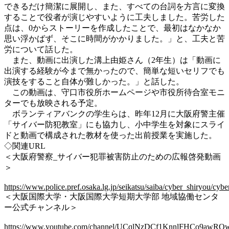
できるだけ簡潔に展開し、また、すべての台詞を方言に変換
することで役者が演じやすいように工夫しました。苦労した
点は、0からストーリーを作成したことで、最初はなかなか
思い浮かばず、そこに時間がかかりました。」と、工夫と苦
労について話した。
また、動画に出演した溝上由姫さん（2年生）は「動画に
出演する経験が今まで無かったので、簡単な短いセリフでも
演技をすること自体が難しかった。」と話した。
この動画は、守口市役所ホームページや市役所待合室モニ
ターでも放映される予定。
ボランティアバンクの学生らは、昨年12月に大阪府警主催
「サイバー防犯教室」にも協力し、小中学生を対象にスライ
ドと動画で構成された教材を使った出前授業を実施した。
◇関連URL
＜大阪府警察_サイバー犯罪被害防止のための広報啓発動画
＞
https://www.police.pref.osaka.lg.jp/seikatsu/saiba/cyber_shiryou/cyb
＜大阪国際大学・大阪国際大学短期大学部 地域協働センタ
ー公式チャンネル＞
https://www.youtube.com/channel/UCqlNzDCf1KnnlFHCo9awRO