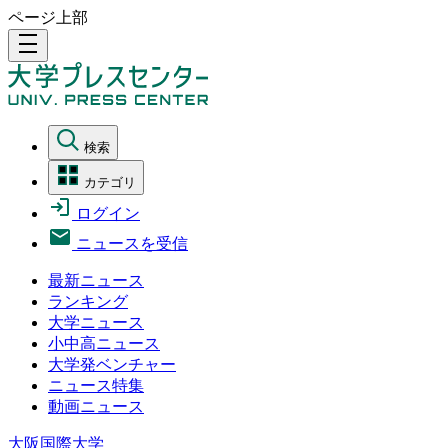
ページ上部
density_medium
検索
カテゴリ
ログイン
ニュースを受信
最新ニュース
ランキング
大学ニュース
小中高ニュース
大学発ベンチャー
ニュース特集
動画ニュース
大阪国際大学