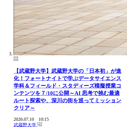
【武蔵野大学】武蔵野大学の「日本初」が進
化！フォートナイトで学ぶデータサイエンス
学科＆フィールド・スタディーズ模擬授業コ
ンテンツを７/10に公開～AI 思考で挑む最適
ルート探索や、深川の街を巡ってミッション
クリア～
2026.07.10 10:15
武蔵野大学