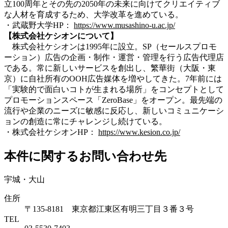
立100周年とその先の2050年の未来に向けてクリエイティブ
な人材を育成するため、大学改革を進めている。
・武蔵野大学HP：
https://www.musashino-u.ac.jp/
【株式会社ケシオンについて】
株式会社ケシオンは1995年に設立。SP（セールスプロモ
ーション）広告の企画・制作・運営・管理を行う広告代理店
である。常に新しいサービスを創出し、繁華街（大阪・東
京）に自社所有のOOH広告媒体を増やしてきた。7年前には
「実験的で面白いコトが生まれる場所」をコンセプトとして
プロモーションスペース「ZeroBase」をオープン。最先端の
流行や企業のニーズに敏感に反応し、新しいコミュニケーシ
ョンの創造に常にチャレンジし続けている。
・株式会社ケシオンHP：
https://www.kesion.co.jp/
本件に関するお問い合わせ先
宇城・大山
住所
〒135-8181 東京都江東区有明三丁目３番３号
TEL