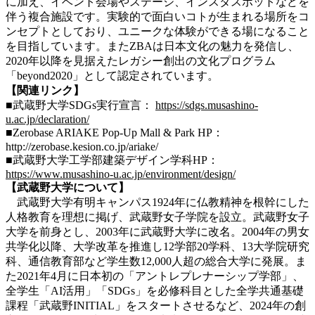
に加え、イベント会場やステージ、インスタスポットなどを
伴う複合施設です。実験的で面白いコトが生まれる場所をコ
ンセプトとしており、ユニークな体験ができる場になること
を目指しています。またZBAは日本文化の魅力を発信し、
2020年以降を見据えたレガシー創出の文化プログラム
「beyond2020」として認定されています。
【関連リンク】
■武蔵野大学SDGs実行宣言：
https://sdgs.musashino-
u.ac.jp/declaration/
■Zerobase ARIAKE Pop-Up Mall & Park HP：
http://zerobase.kesion.co.jp/ariake/
■武蔵野大学工学部建築デザイン学科HP：
https://www.musashino-u.ac.jp/environment/design/
【武蔵野大学について】
武蔵野大学有明キャンパス1924年に仏教精神を根幹にした
人格教育を理想に掲げ、武蔵野女子学院を設立。武蔵野女子
大学を前身とし、2003年に武蔵野大学に改名。2004年の男女
共学化以降、大学改革を推進し12学部20学科、13大学院研究
科、通信教育部など学生数12,000人超の総合大学に発展。ま
た2021年4月に日本初の「アントレプレナーシップ学部」、
全学生「AI活用」「SDGs」を必修科目とした全学共通基礎
課程「武蔵野INITIAL」をスタートさせるなど、2024年の創