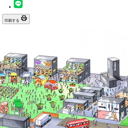
print
印刷する