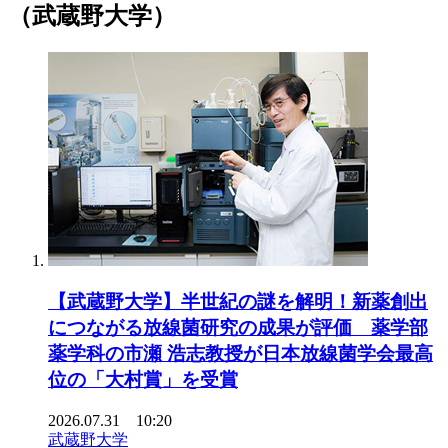
（武蔵野大学）
【武蔵野大学】半世紀の謎を解明！新薬創出
につながる放線菌研究の成果が評価 薬学部
薬学科の市瀬 浩志教授が日本放線菌学会最高
位の「大村賞」を受賞
2026.07.31 10:20
武蔵野大学