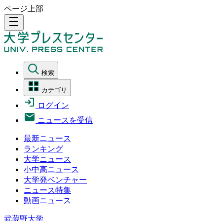
ページ上部
density_medium
検索
カテゴリ
ログイン
ニュースを受信
最新ニュース
ランキング
大学ニュース
小中高ニュース
大学発ベンチャー
ニュース特集
動画ニュース
武蔵野大学