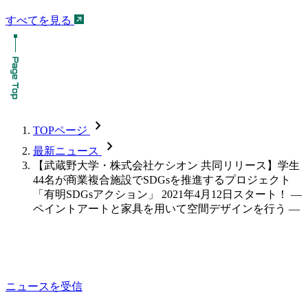
すべてを見る
chevron_forward
TOPページ
chevron_forward
最新ニュース
【武蔵野大学・株式会社ケシオン 共同リリース】学生
44名が商業複合施設でSDGsを推進するプロジェクト
「有明SDGsアクション」 2021年4月12日スタート！ —
ペイントアートと家具を用いて空間デザインを行う —
ニュースを受信