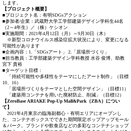
します。
【プロジェクト概要】
■プロジェクト名：有明SDGsアクション
■参加者/企業：武蔵野大学工学部建築デザイン学科生44名
（2～4年生）／（株）ケシオン
■実施期間：2021年4月12日（月）～9月30日（木）
※新型コロナウイルス感染症拡大状況により、変更になる
可能性があります
■企画内容：1.「SDGsアート」 2.「居場所づくり」
■担当教員：工学部建築デザイン学科教授 水谷 俊博、助教
宮下 貴裕
■ターゲット目標：
「持続可能性や多様性をテーマにしたアート制作」（目標
10、16）
「居場所づくりをテーマとした空間デザイン」（目標11）
「建築用コンテナを用いた廃材防止、削減」（目標12）
【ZeroBase ARIAKE Pop-Up Mall&Park（ZBA）につい
て】
2021年4月東京の臨海副都心・有明エリアにオープンし
た、コンテナボックスでできた期間限定ポップアップモール
＆パーク。ブランドや飲食店などの多彩なコンテナショップ