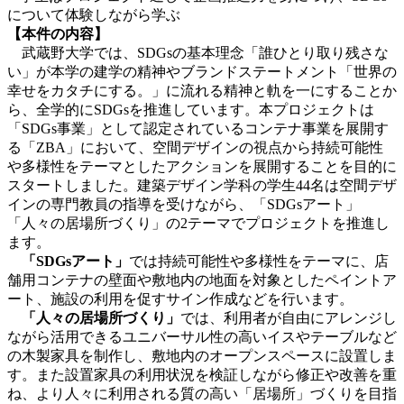
について体験しながら学ぶ
【本件の内容】
武蔵野大学では、SDGsの基本理念「誰ひとり取り残さな
い」が本学の建学の精神やブランドステートメント「世界の
幸せをカタチにする。」に流れる精神と軌を一にすることか
ら、全学的にSDGsを推進しています。本プロジェクトは
「SDGs事業」として認定されているコンテナ事業を展開す
る「ZBA」において、空間デザインの視点から持続可能性
や多様性をテーマとしたアクションを展開することを目的に
スタートしました。建築デザイン学科の学生44名は空間デザ
インの専門教員の指導を受けながら、「SDGsアート」
「人々の居場所づくり」の2テーマでプロジェクトを推進し
ます。
「SDGsアート」
では持続可能性や多様性をテーマに、店
舗用コンテナの壁面や敷地内の地面を対象としたペイントア
ート、施設の利用を促すサイン作成などを行います。
「人々の居場所づくり」
では、利用者が自由にアレンジし
ながら活用できるユニバーサル性の高いイスやテーブルなど
の木製家具を制作し、敷地内のオープンスペースに設置しま
す。また設置家具の利用状況を検証しながら修正や改善を重
ね、より人々に利用される質の高い「居場所」づくりを目指