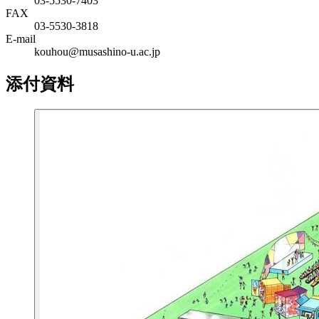
03-5530-7403
FAX
03-5530-3818
E-mail
kouhou@musashino-u.ac.jp
添付資料