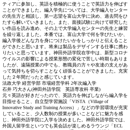
ティアに参加し、英語を積極的に使うことで英語力を伸ばす
ことができました。編入学先については、大学編入センター
の先生方と相談し、第一志望を富山大学に決め、過去問をひ
たすら解いていきました。また、面接試験に向けて研究した
い作品を読み進め、その上で大学編入センターの先生と練習
を繰り返しました。本番では、富山大学で何を学びたいか、
編入学後どんな力を身につけたいかをしっかりと伝えること
ができたと思います。将来は製品をデザインする仕事に携わ
りたいと思っています。神田外語学院在学中は、新型コロナ
ウイルスの影響による授業形態の変化で苦しい時期もありま
したが、遠隔授業の中でも、教職員の方々や友達の支えがあ
って気持ちを切らすことなく頑張ることができました。充実
した２年間だったと感じています。
法政大学 経営学部 市場経営学科 2年次編入学
石井 巧大さん(神田外語学院 英語専攻科 卒業)
元々英語が好きだったので、英語力を伸ばしながら編入学を
目指せること、自立型学習施設「VISTA（Village of
Innovative Study and Training Access）」などの学習環境が充実
していること、少人数制の授業が多いことなどに魅力を感
じ、神田外語学院に入学を決めました。神田外語学院では、
外国人留学生といつでも英会話が楽しめるラウンジ「ECL