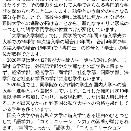
けたうえで、その能力を生かして大学でさらなる専門的な学
びを深められることにあります。語学という自分の柱となる
部分を得ることで、高校生の時には視野に無かった分野や、
難関大学への進路が拓けることから、新たなキャリア形成の
一つとして語学専門学校の位置づけが変化しています。
「大学編入学制度」では、同学院での2年間＋編入学先の
大学での2年間(2年次編入学の場合は3年間)、合計4年間(2年
次編入学の場合は5年間)で「専門士」の称号と「学士」の学
位が取得できます。
2020年度は延べ427名が大学編入学・進学試験に合格。志
望する学部は、外国語学部や文学部などの語学系に留まら
ず、経済学部、経営学部、商学部、社会学部、国際学部、法
学部など社会科学系の学部に進む学生もいます。
2020年度では、同学院から約3割の学生が国内大学への編
入学・進学という選択をしています。こうした傾向は2010年
度以降年々増加しており、高校現役時、または浪人時に叶え
ることが出来なかった難関国公私立大学への合格を果たして
いる学生も多くいます。
国公立大学や有名私立大学に編入学できる理由のひとつと
して「語学力」「コミュニケーション力」の涵養が挙げられ
ます。2年間でしっかり「語学力」「コミュニケーション