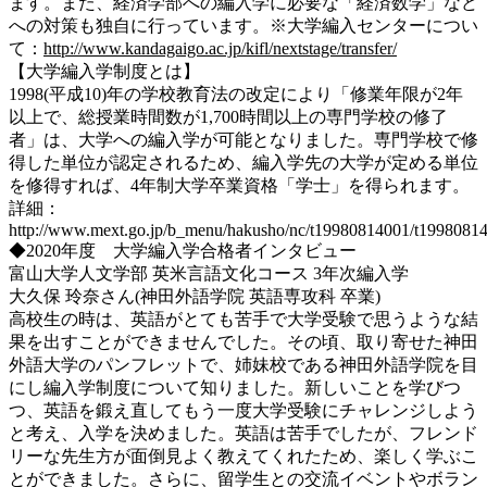
ます。また、経済学部への編入学に必要な「経済数学」など
への対策も独自に行っています。※大学編入センターについ
て：
http://www.kandagaigo.ac.jp/kifl/nextstage/transfer/
【大学編入学制度とは】
1998(平成10)年の学校教育法の改定により「修業年限が2年
以上で、総授業時間数が1,700時間以上の専門学校の修了
者」は、大学への編入学が可能となりました。専門学校で修
得した単位が認定されるため、編入学先の大学が定める単位
を修得すれば、4年制大学卒業資格「学士」を得られます。
詳細：
http://www.mext.go.jp/b_menu/hakusho/nc/t19980814001/t1998081
◆2020年度 大学編入学合格者インタビュー
富山大学人文学部 英米言語文化コース 3年次編入学
大久保 玲奈さん(神田外語学院 英語専攻科 卒業)
高校生の時は、英語がとても苦手で大学受験で思うような結
果を出すことができませんでした。その頃、取り寄せた神田
外語大学のパンフレットで、姉妹校である神田外語学院を目
にし編入学制度について知りました。新しいことを学びつ
つ、英語を鍛え直してもう一度大学受験にチャレンジしよう
と考え、入学を決めました。英語は苦手でしたが、フレンド
リーな先生方が面倒見よく教えてくれたため、楽しく学ぶこ
とができました。さらに、留学生との交流イベントやボラン