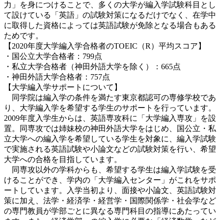
力」を身につけることで、多くの大学が編入学試験科目とし
て設けている「英語」の試験対策になるだけでなく、在学中
に取得した資格によっては英語試験が免除となる場合もある
ためです。
【2020年度大学編入学合格者のTOEIC（R）平均スコア】
・国公立大学合格者：799点
・私立大学合格者（神田外語大学を除く）：665点
・神田外語大学合格者：757点
【大学編入学サポートについて】
同学院は編入学の条件を満たす東京都認可の専修学校であ
り、大学編入学を希望する学生のサポートを行っています。
2009年度入学生からは、英語専攻科に「大学編入専攻」を設
置。同専攻では姉妹校の神田外語大学をはじめ、国公立・私
立大学への編入学を希望している学生を対象に、編入学試験
で実施される英語試験や小論文などの試験対策を行い、希望
大学への合格を目指しています。
同専攻以外の学科からも、希望する学生は編入学試験を受
けることができ、学内の「大学編入センター」がこれをサポ
ートしています。入学当初より、面接や小論文、英語試験対
策に加え、法学・経済学・経営学・国際関係学・社会学など
の専門教員が学部ごとに異なる専門科目の指導にあたってい