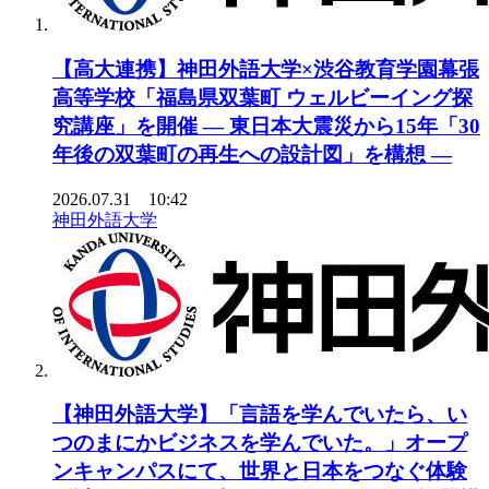
【高大連携】神田外語大学×渋谷教育学園幕張
高等学校「福島県双葉町 ウェルビーイング探
究講座」を開催 ― 東日本大震災から15年「30
年後の双葉町の再生への設計図」を構想 ―
2026.07.31 10:42
神田外語大学
【神田外語大学】「言語を学んでいたら、い
つのまにかビジネスを学んでいた。」オープ
ンキャンパスにて、世界と日本をつなぐ体験