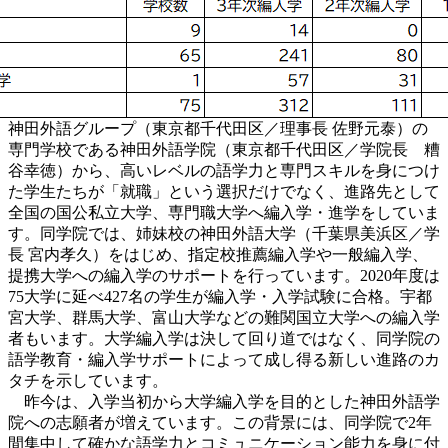
神田外語グループ（東京都千代田区／理事長 佐野元泰）の
専門学校である神田外語学院（東京都千代田区／学院長 糟
谷幸徳）から、高いレベルの語学力と専門スキルを身につけ
た学生たちが「就職」という選択だけでなく、進路先として
全国の国公私立大学、専門職大学へ編入学・進学をしていま
す。同学院では、姉妹校の神田外語大学（千葉県美浜区／学
長 宮内孝久）をはじめ、指定校推薦編入学や一般編入学、
提携大学への編入学のサポートを行っています。2020年度は
75大学に延べ427名の学生が編入学・入学試験に合格。宇都
宮大学、群馬大学、富山大学などの難関国立大学への編入学
者もいます。大学編入学は決して回り道ではなく、同学院の
語学教育・編入学サポートによって成し得る新しい進路のカ
タチを示しています。
昨今は、入学当初から大学編入学を目的とした神田外語学
院への志願者が増えています。この背景には、同学院で2年
間集中して確かな語学力とコミュニケーション能力を身に付