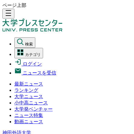
ページ上部
density_medium
検索
カテゴリ
ログイン
ニュースを受信
最新ニュース
ランキング
大学ニュース
小中高ニュース
大学発ベンチャー
ニュース特集
動画ニュース
神田外語大学