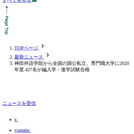
すべてを見る
chevron_forward
TOPページ
chevron_forward
最新ニュース
神田外語学院から全国の国公私立、専門職大学に2020
年度 427名が編入学・進学試験合格
ニュースを受信
x
youtube