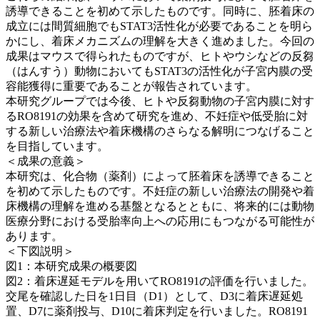
誘導できることを初めて示したものです。同時に、胚着床の
成立には間質細胞でもSTAT3活性化が必要であることを明ら
かにし、着床メカニズムの理解を大きく進めました。今回の
成果はマウスで得られたものですが、ヒトやウシなどの反芻
（はんすう）動物においてもSTAT3の活性化が子宮内膜の受
容能獲得に重要であることが報告されています。
本研究グループでは今後、ヒトや反芻動物の子宮内膜に対す
るRO8191の効果を含めて研究を進め、不妊症や低受胎に対
する新しい治療法や着床機構のさらなる解明につなげること
を目指しています。
＜成果の意義＞
本研究は、化合物（薬剤）によって胚着床を誘導できること
を初めて示したものです。不妊症の新しい治療法の開発や着
床機構の理解を進める基盤となるとともに、将来的には動物
医療分野における受胎率向上への応用にもつながる可能性が
あります。
＜下図説明＞
図1：本研究成果の概要図
図2：着床遅延モデルを用いてRO8191の評価を行いました。
交尾を確認した日を1日目（D1）として、D3に着床遅延処
置、D7に薬剤投与、D10に着床判定を行いました。RO8191