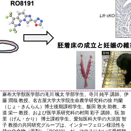
麻布大学獣医学部の滝川 颯太 学部学生、寺川 純平 講師、伊
藤 潤哉 教授、名古屋大学大学院生命農学研究科の徐 均蘭
（じょ・きんらん）博士後期課程学生、飯田 敦夫 助教、本
道 栄一 教授、および医学系研究科の村岡 彩子 講師、阮 加
里（げん・かり） 博士課程学生、愛知医科大学の大須賀 智
子 教授の共同研究グループは、インターフェロン様活性を