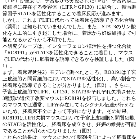
（LIF）が重要で、子宮腺から分泌されたLIFが、子宮内膜上
皮細胞に存在する受容体（LIFRとGP130）に結合し、転写調
節因子STAT3を活性化することで着床反応が進みます。
しかし、これまでLIFに代わって胚着床を誘導できる化合物
（薬剤）は知られていませんでした。また、STAT3のリン酸
化を人工的に引き起こした場合に、着床から妊娠維持まで可
能となるかどうかも不明でした。
本研究グループは、インターフェロン様活性を持つ化合物
「RO8191」がSTAT3を活性化できることに着目し、マウス
でLIFの代わりに胚着床を誘導できるかを検証しました（図
1）。
まず、着床遅延注2）モデルで調べたところ、RO8191は子宮
上皮細胞と間質細胞においてSTAT3を活性化し、高い割合で
胚着床を誘導できることが分かりました（図2）。さらに、
子宮上皮細胞でLIFR、GP130、STAT3をそれぞれ欠損させた
3種類の遺伝子改変マウスにRO8191を投与しました。これら
のマウスでは通常、LIFが存在してもシグナル伝達が行えな
いため、胚着床不全によって不妊になります。その結果、
RO8191はLIFR欠損マウスにおいて子宮上皮細胞と間質細胞
のSTAT3を活性化し、胚着床を成立させ、妊娠の維持が可能
であることが明らかになりました（図3）。
これらの結果は、マウスにおいて薬剤投与によって胚着床を