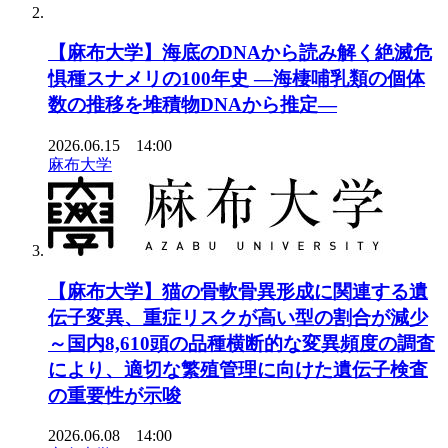
【麻布大学】海底のDNAから読み解く絶滅危
惧種スナメリの100年史 ―海棲哺乳類の個体
数の推移を堆積物DNAから推定―
2026.06.15 14:00
麻布大学
【麻布大学】猫の骨軟骨異形成に関連する遺
伝子変異、重症リスクが高い型の割合が減少
～国内8,610頭の品種横断的な変異頻度の調査
により、適切な繁殖管理に向けた遺伝子検査
の重要性が示唆
2026.06.08 14:00