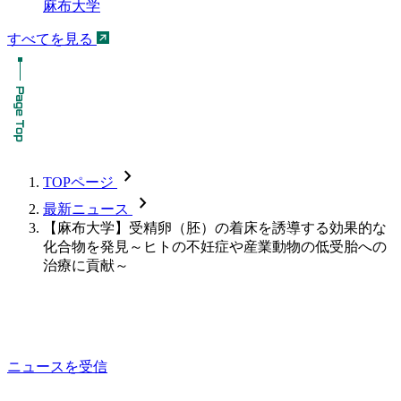
麻布大学
すべてを見る
chevron_forward
TOPページ
chevron_forward
最新ニュース
【麻布大学】受精卵（胚）の着床を誘導する効果的な
化合物を発見～ヒトの不妊症や産業動物の低受胎への
治療に貢献～
ニュースを受信