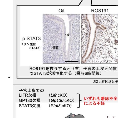
図2：着床遅延モ