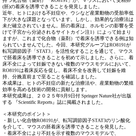
持つ化合物（薬剤）「RO8191」が、マウスにおいて受精卵
(胚)の着床を誘導できることを発見しました。
近年、ヒトにおける不妊症や、ウシなど産業動物の受胎率低
下が大きな課題となっています。しかし、効果的な治療法は
未だ確立されていません。胚の着床は、ホルモンの影響を受
けて子宮から分泌されるサイトカイン注1）によって始まり
ますが、これまで化合物（薬剤）で着床を誘導できる例は知
られていませんでした。今回、本研究グループはRO8191が
転写調節因子「STAT3」を活性化することを通じて、マウス
で胚着床を誘導できることを初めて示しました。さらに、着
床不全によって妊娠できない複数のマウスモデルにおいて、
RO8191は着床反応を促し、着床不全を改善して妊娠を維
持、分娩直前まで至ることを確認しました。
本成果は、ヒトの不妊症の新たな治療法や、産業動物の繁殖
効率を高める技術の開発に貢献します。
本研究成果は、２０２５年9月9日付 Springer Nature社が出版
する 『Scientific Reports』誌に掲載されました。
＜本研究のポイント＞
・新しい化合物RO8191が、転写調節因子STAT3のリン酸化
を介して、マウスの胚着床を誘導できることを発見した。
・着床不全により不妊を示す複数のマウスモデルで、