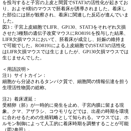
を投与すると子宮の上皮と間質でSTAT3の活性化が起きてお
り、およそ8割のマウスで胚着床が誘導されました。着床し
た部位には胚が観察され、着床に関連した反応が進んでいま
した。
図3：子宮上皮細胞でLIFR、GP130、STAT3をそれぞれ欠損
させた3種類の遺伝子改変マウスにRO8191を投与した結果、
LIFR欠損マウスにおいて、胚着床が成立し、妊娠の維持ま
で可能でした。RO8191による上皮細胞でのSTAT3の活性化
はLIFR欠損マウスでは生じましたが、GP130欠損マウスでは
生じませんでした。
＜用語説明＞
注1）サイトカイン：
細胞から分泌されるタンパク質で、細胞間の情報伝達を担う
生理活性物質の総称。
注2）着床遅延：
受精卵（胚）が一時的に発生を止め、子宮内膜に留まる現
象。クマ、アザラシ、コウモリなどでは、出産の時期を環境
に合わせるための生殖戦略として知られる。マウスでは、ホ
ルモン制御によって人工的に着床時期を調整することが可能
（図2参照）。