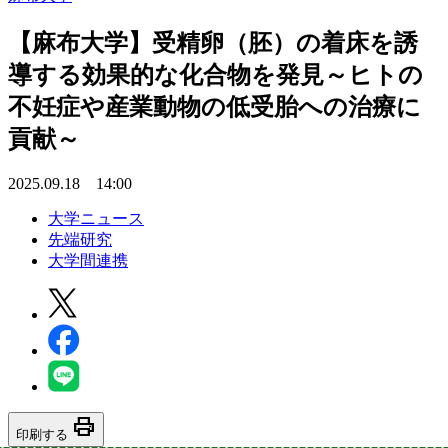
【麻布大学】受精卵（胚）の着床を誘
導する効果的な化合物を発見～ヒトの
不妊症や産業動物の低受胎への治療に
貢献～
2025.09.18 14:00
大学ニュース
先端研究
大学間連携
print
印刷する