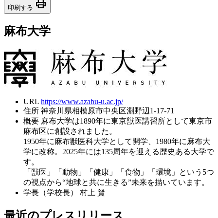
print
印刷する
麻布大学
URL
https://www.azabu-u.ac.jp/
住所
神奈川県相模原市中央区淵野辺1-17-71
概要
麻布大学は1890年に東京獣医講習所として東京市
麻布区に創設されました。
1950年に麻布獣医科大学として開学、1980年に麻布大
学に改称。2025年には135周年を迎える歴史ある大学で
す。
「獣医」「動物」「健康」「食物」「環境」という5つ
の視点から“地球と共に生きる”未来を描いています。
学長（学校長）
村上 賢
最近のプレスリリース