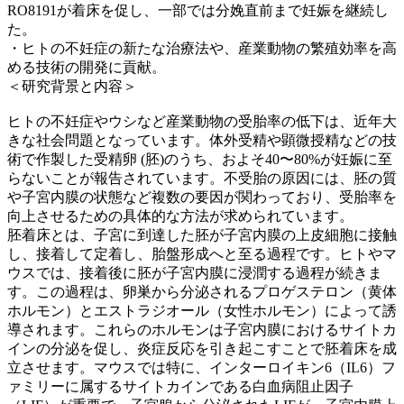
RO8191が着床を促し、一部では分娩直前まで妊娠を継続し
た。
・ヒトの不妊症の新たな治療法や、産業動物の繁殖効率を高
める技術の開発に貢献。
＜研究背景と内容＞
ヒトの不妊症やウシなど産業動物の受胎率の低下は、近年大
きな社会問題となっています。体外受精や顕微授精などの技
術で作製した受精卵 (胚)のうち、およそ40〜80%が妊娠に至
らないことが報告されています。不受胎の原因には、胚の質
や子宮内膜の状態など複数の要因が関わっており、受胎率を
向上させるための具体的な方法が求められています。
胚着床とは、子宮に到達した胚が子宮内膜の上皮細胞に接触
し、接着して定着し、胎盤形成へと至る過程です。ヒトやマ
ウスでは、接着後に胚が子宮内膜に浸潤する過程が続きま
す。この過程は、卵巣から分泌されるプロゲステロン（黄体
ホルモン）とエストラジオール（女性ホルモン）によって誘
導されます。これらのホルモンは子宮内膜におけるサイトカ
インの分泌を促し、炎症反応を引き起こすことで胚着床を成
立させます。マウスでは特に、インターロイキン6（IL6）フ
ァミリーに属するサイトカインである白血病阻止因子