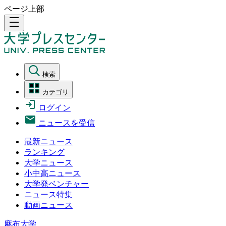
ページ上部
density_medium
検索
カテゴリ
ログイン
ニュースを受信
最新ニュース
ランキング
大学ニュース
小中高ニュース
大学発ベンチャー
ニュース特集
動画ニュース
麻布大学