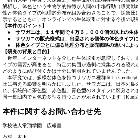
解析し、体色という生物学的特徴が人間の市場行動（販売戦
性と体色タイプの地理的分布が組み合わさることで、採集圧
示するとともに、オンラインでの生体取引に対する今後の規
【本件のポイント】
● サワガニは、１１年間で４万６，０００個体以上の生体
● サワガニの販売様式は、出品される個体の体色タイプに
● 体色タイプごとに偏る地理分布と販売戦略の違いによっ
【研究の背景と目的】
近年、インターネットを介した生体取引が急増しており、野
イプの需要が高まると、特定の集団が過剰に採集される恐れ
どのように結び付くかは十分に解明されていませんでした。
本研究では、多様な体色を持つサワガニ種群※1（Geothelphus
圧に与える影響を明らかにしました。サワガニは、日本列島
れ、伝統的に茶色型、赤色型、青色型の３タイプに区分され
同一集団内でも色彩多型を持つことが示されています（Kunishima and T
本件に関するお問い合わせ先
学校法人常翔学園 広報室
石村、木下