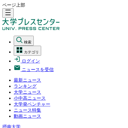
ページ上部
density_medium
検索
カテゴリ
ログイン
ニュースを受信
最新ニュース
ランキング
大学ニュース
小中高ニュース
大学発ベンチャー
ニュース特集
動画ニュース
摂南大学