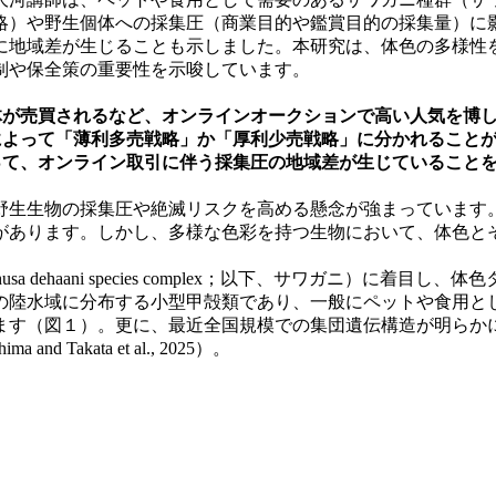
略）や野生個体への採集圧（商業目的や鑑賞目的の採集量）に
に地域差が生じることも示しました。本研究は、体色の多様性
制や保全策の重要性を示唆しています。
が売買されるなど、オンラインオークションで高い人気を博
よって「薄利多売戦略」か「厚利少売戦略」に分かれること
て、オンライン取引に伴う採集圧の地域差が生じていること
生生物の採集圧や絶滅リスクを高める懸念が強まっています
があります。しかし、多様な色彩を持つ生物において、体色と
a dehaani species complex；以下、サワガニ）
の陸水域に分布する小型甲殻類であり、一般にペットや食用と
ます（図１）。更に、最近全国規模での集団遺伝構造が明らか
akata et al., 2025）。