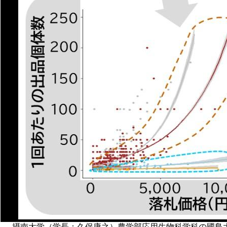
摂南大学（学長：久保康之）農学部応用生物科学科の國島大