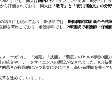
2021」でも、同大は
国内21位
（ランキング対象116校中）に
野から評価されており、同大は
「教育」と「被引用論文」の分野
の結果にも現れており、医学科では、
医師国家試験 新卒合格率 
医師を輩出しており、看護学科でも、
2年連続で看護師・保健師
をスローガンに、「知識」「技能」「態度」の3つの領域の能
目の統合や、データサイエンスの新設がなされました。ICT技
科学的思考が段階的にかつ着実に身に付き、高い倫理観を養っ
改革を進めてまいります。