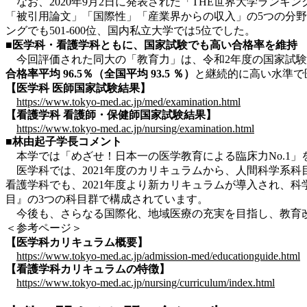
なお、2020年9月2日に発表された「THE世界大学ランキング
「被引用論文」「国際性」「産業界からの収入」の5つの分
ングでも501-600位、国内私立大学では5位でした。
■医学科・看護学科ともに、国家試験でも高い合格率を維持
今回評価された同大の「教育力」は、令和2年度の国家試験
合格率平均 96.5％（全国平均 93.5 ％）
と継続的に高い水準で
【医学科 医師国家試験結果】
https://www.tokyo-med.ac.jp/med/examination.html
【看護学科 看護師・保健師国家試験結果】
https://www.tokyo-med.ac.jp/nursing/examination.html
■林由起子学長コメント
本学では「めざせ！日本一の医学教育による臨床力No.1」
医学科では、2021年度のカリキュラムから、人間科学系科
看護学科でも、2021年度より新カリキュラムが導入され、
目』の3つの科目群で構成されています。
今後も、さらなる国際化、地域医療の充実を目指し、教育
＜参考ページ＞
【医学科カリキュラム概要】
https://www.tokyo-med.ac.jp/admission-med/educationguide.html
【看護学科カリキュラムの特徴】
https://www.tokyo-med.ac.jp/nursing/curriculum/index.html