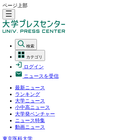
ページ上部
density_medium
検索
カテゴリ
ログイン
ニュースを受信
最新ニュース
ランキング
大学ニュース
小中高ニュース
大学発ベンチャー
ニュース特集
動画ニュース
東京医科大学