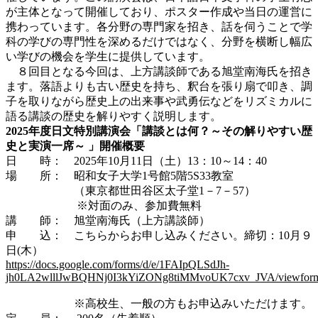
が主体となって開催しており、ポスター作成や当日の運営に
携わっています。各分野の専門家を招き、話を伺うことで学
科の学びの専門性を深めるだけではなく、分野を横断し幅広
い学びの機会を学生に提供しています。
８回目となる今回は、上方講談師である旭堂南海氏を招き
ます。落語よりも古い歴史を持ち、釈台を張り扇で叩き、調
子を取りながら歴史上の出来事や武勇伝などをリズミカルに
語る講談の歴史を解りやすく説明します。
2025年度日文特別講演会「講談とは何？～その解りやすい歴
史と実演一席～ 」開催概要
日 時： 2025年10月11日（土）13：10～14：40
場 所： 昭和女子大学1号館5階5S33教室
（東京都世田谷区太子堂1－7－57）
※対面のみ、参加費無料
講 師： 旭堂南海氏（上方講談師）
申 込： こちらからお申し込みください。締切：10月９
日(木）
https://docs.google.com/forms/d/e/1FAIpQLSdJh-
jh0LA2wlllJwBQHNj0I3kYiZONg8tiMMvoUK7cxv_JVA/viewfor
※高校生、一般の方もお申込みいただけます。