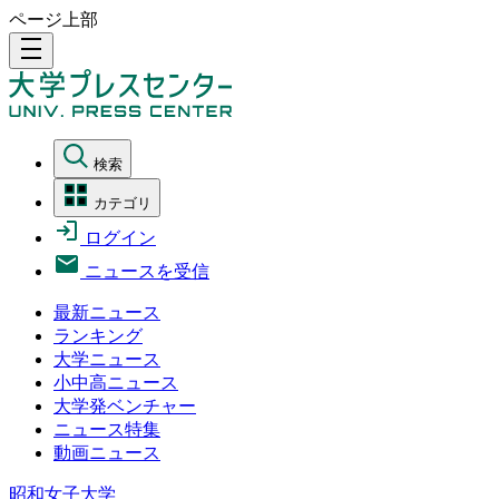
ページ上部
density_medium
検索
カテゴリ
ログイン
ニュースを受信
最新ニュース
ランキング
大学ニュース
小中高ニュース
大学発ベンチャー
ニュース特集
動画ニュース
昭和女子大学