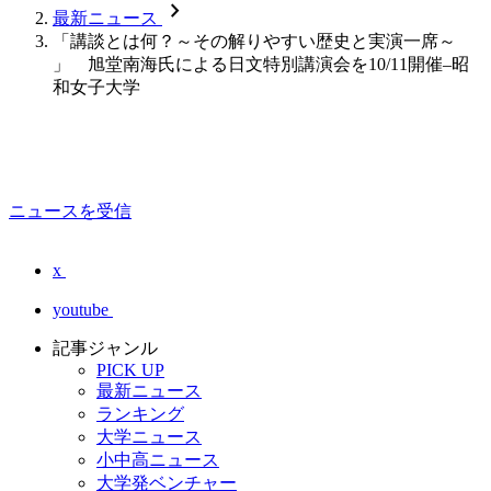
chevron_forward
最新ニュース
「講談とは何？～その解りやすい歴史と実演一席～
」 旭堂南海氏による日文特別講演会を10/11開催–昭
和女子大学
ニュースを受信
x
youtube
記事ジャンル
PICK UP
最新ニュース
ランキング
大学ニュース
小中高ニュース
大学発ベンチャー