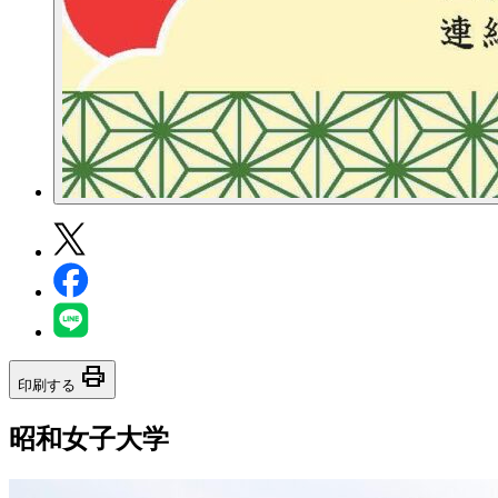
print
印刷する
昭和女子大学