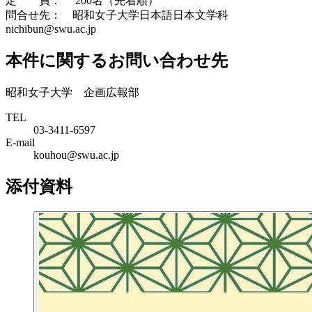
定 員： 200名（先着順）
問合せ先： 昭和女子大学日本語日本文学科
nichibun@swu.ac.jp
本件に関するお問い合わせ先
昭和女子大学 企画広報部
TEL
03-3411-6597
E-mail
kouhou@swu.ac.jp
添付資料