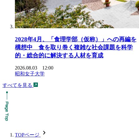
2028年4月、「食理学部（仮称）」への再編を
構想中 食を取り巻く複雑な社会課題を科学
的・総合的に解決する人材を育成
2026.08.03 12:00
昭和女子大学
すべてを見る
chevron_forward
TOPページ