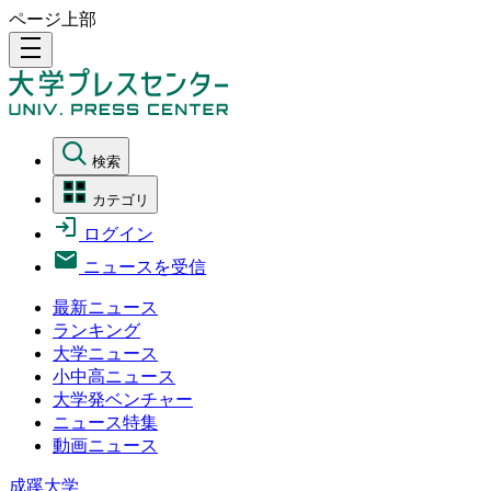
ページ上部
density_medium
検索
カテゴリ
ログイン
ニュースを受信
最新ニュース
ランキング
大学ニュース
小中高ニュース
大学発ベンチャー
ニュース特集
動画ニュース
成蹊大学