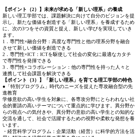
【ポイント（2）】未来が求める「新しい理系」の養成
新しい理工学部では、課題解決に向けて自分のビジョンを提
示し、新たな価値を創造する「新しい理系」を養成するため
に、次の3つをその資質と捉え、新しい学びを実現していき
ます。
1．専門性×融合分野：高度な専門性と他の理系分野を融合
させて新しい価値を創造できる
2．専門性×ICT：ICTを駆使して社会の変化に最適なカタチ
で専門性を発揮できる
3．専門性×コラボレーション：他の専門性を持った人々と
連携して社会課題を解決できる
【ポイント（3）】「新しい理系」を育てる理工学部の特色
●「特別プログラム」時代のニーズを捉えた専攻融合型の先
進教育
学修意欲の高い学生を対象に、各専攻分野にとらわれない社
会的要請の高いテーマについて重点的に学びます。異分野か
らの視点への気付きや、異分野の意欲の高い学生との知的な
交流を通して、社会で活躍するための視野や柔軟な発想を養
います。
・経営科学プログラム：企業活動（経営）に科学的方法を活