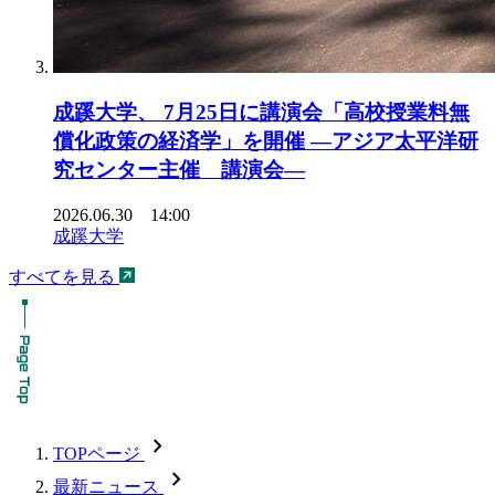
成蹊大学、 7月25日に講演会「高校授業料無
償化政策の経済学」を開催 ―アジア太平洋研
究センター主催 講演会―
2026.06.30 14:00
成蹊大学
すべてを見る
chevron_forward
TOPページ
chevron_forward
最新ニュース