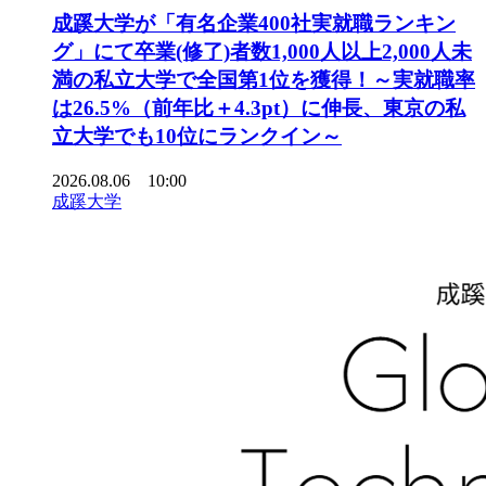
成蹊大学が「有名企業400社実就職ランキン
グ」にて卒業(修了)者数1,000人以上2,000人未
満の私立大学で全国第1位を獲得！～実就職率
は26.5%（前年比＋4.3pt）に伸長、東京の私
立大学でも10位にランクイン～
2026.08.06 10:00
成蹊大学