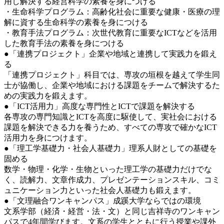
用し解決する経営科学の素養を身につける
・生命科学プログラム：高齢化社会に重要な健康・医療の理
解に資する生命科学の素養を身につける
・教育手法プログラム：次世代教育に重要なICTなどを活用
した教育手法の素養を身につける
●「連携プロジェクト」企業や地域と連携して実践力を鍛え
る
「連携プロジェクト」科目では、専攻の垣根を越えて学生同
士が協働し、企業や地域における課題をチームで解決するた
めの実践力を鍛えます。
●「ICT活用力」高度な専門性とICTで課題を解決する
各専攻の専門知識とICTを高度に駆使して、実社会における
課題を解決できる力を養うため、すべての専攻で確かなICT
活用力を身につけます。
●「理工学基礎力・社会人基礎力」理系人財としての基礎を
固める
数学・物理・化学・生物といった理工学の基礎力だけでな
く、読解力、文章作成力、プレゼンテーションスキル、コミ
ュニケーション力といった社会人基礎力も鍛えます。
●「文理融合ワンキャンパス」成蹊大学ならではの環境
文系学部（経済・経営・法・文）と同じ吉祥寺のワンキャン
パスで4年間学びます。文系の学生とともに行う授業や課外