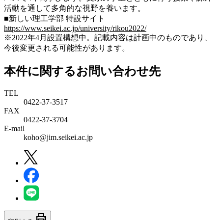
活動を通して多角的な視野を養います。
■新しい理工学部 特設サイト
https://www.seikei.ac.jp/university/rikou2022/
※2022年4月設置構想中。記載内容は計画中のものであり、
今後変更される可能性があります。
本件に関するお問い合わせ先
TEL
0422-37-3517
FAX
0422-37-3704
E-mail
koho@jim.seikei.ac.jp
print