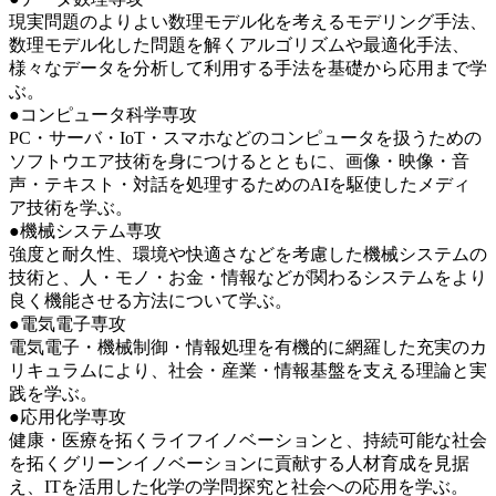
現実問題のよりよい数理モデル化を考えるモデリング手法、
数理モデル化した問題を解くアルゴリズムや最適化手法、
様々なデータを分析して利用する手法を基礎から応用まで学
ぶ。
●コンピュータ科学専攻
PC・サーバ・IoT・スマホなどのコンピュータを扱うための
ソフトウエア技術を身につけるとともに、画像・映像・音
声・テキスト・対話を処理するためのAIを駆使したメディ
ア技術を学ぶ。
●機械システム専攻
強度と耐久性、環境や快適さなどを考慮した機械システムの
技術と、人・モノ・お金・情報などが関わるシステムをより
良く機能させる方法について学ぶ。
●電気電子専攻
電気電子・機械制御・情報処理を有機的に網羅した充実のカ
リキュラムにより、社会・産業・情報基盤を支える理論と実
践を学ぶ。
●応用化学専攻
健康・医療を拓くライフイノベーションと、持続可能な社会
を拓くグリーンイノベーションに貢献する人材育成を見据
え、ITを活用した化学の学問探究と社会への応用を学ぶ。