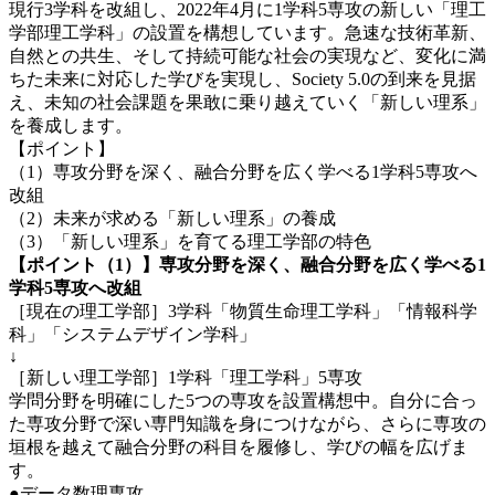
現行3学科を改組し、2022年4月に1学科5専攻の新しい「理工
学部理工学科」の設置を構想しています。急速な技術革新、
自然との共生、そして持続可能な社会の実現など、変化に満
ちた未来に対応した学びを実現し、Society 5.0の到来を見据
え、未知の社会課題を果敢に乗り越えていく「新しい理系」
を養成します。
【ポイント】
（1）専攻分野を深く、融合分野を広く学べる1学科5専攻へ
改組
（2）未来が求める「新しい理系」の養成
（3）「新しい理系」を育てる理工学部の特色
【ポイント（1）】専攻分野を深く、融合分野を広く学べる1
学科5専攻へ改組
［現在の理工学部］3学科「物質生命理工学科」「情報科学
科」「システムデザイン学科」
↓
［新しい理工学部］1学科「理工学科」5専攻
学問分野を明確にした5つの専攻を設置構想中。自分に合っ
た専攻分野で深い専門知識を身につけながら、さらに専攻の
垣根を越えて融合分野の科目を履修し、学びの幅を広げま
す。
●データ数理専攻