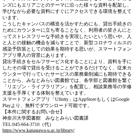
ンズにもエリアごとのテーマに沿った様々な資料を配架し、
学びながら必要な資料にすぐにアクセスできる環境を整えて
います。
こうしたキャンパスの構造を活かすためにも、貸出手続きの
ためにカウンターに立ち寄ることなく、利用者の皆さんにと
ってストレスフリーな手続きを実現したいという思いや、人
と人との接触の機会を減らすことで、新型コロナウィルスの
感染予防策としての効果を期待する思いが、スマートフォン
アプリ導入の背景にあります。
貸出手続きをセルフサービス化することにより、資料を手に
したその場で貸出を受けることができるだけでなく、従来カ
ウンターで行っていたサービスの業務量削減にも期待できる
ことから、みなとみらい図書館では、各学部と図書館を繋ぐ
「リエゾン・ライブラリアン」を配置し、相談業務等の学修
支援を手厚くする体制を整えています。
スマートフォンアプリ「Ufinity」はAppStoreもしくはGoogle
Playより、無料でダウンロード可能です。
【本件に関するお問い合せ】
神奈川大学図書館 みなとみらい図書課
TEL:045-664-3710（代）
https://www.kanagawa-u.ac.jp/library/