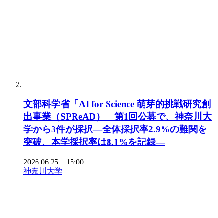
文部科学省「AI for Science 萌芽的挑戦研究創
出事業（SPReAD）」第1回公募で、神奈川大
学から3件が採択―全体採択率2.9%の難関を
突破、本学採択率は8.1%を記録―
2026.06.25 15:00
神奈川大学