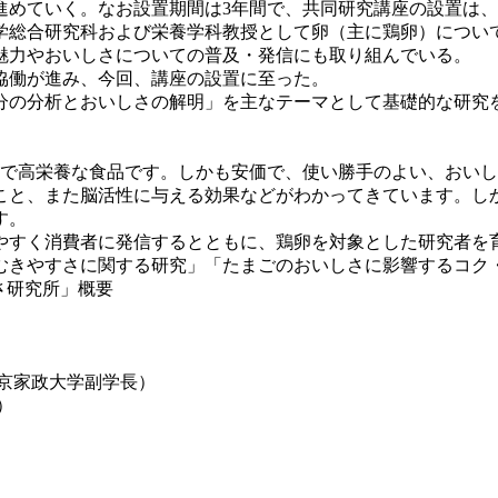
進めていく。なお設置期間は3年間で、共同研究講座の設置は
総合研究科および栄養学科教授として卵（主に鶏卵）につい
魅力やおいしさについての普及・発信にも取り組んでいる。
協働が進み、今回、講座の設置に至った。
の分析とおいしさの解明」を主なテーマとして基礎的な研究
で高栄養な食品です。しかも安価で、使い勝手のよい、おいし
こと、また脳活性に与える効果などがわかってきています。し
す。
すく消費者に発信するとともに、鶏卵を対象とした研究者を
むきやすさに関する研究」「たまごのおいしさに影響するコク
さ研究所」概要
京家政大学副学長）
）