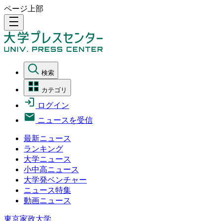
ページ上部
density_medium
検索
カテゴリ
ログイン
ニュースを受信
最新ニュース
ランキング
大学ニュース
小中高ニュース
大学発ベンチャー
ニュース特集
動画ニュース
東京家政大学