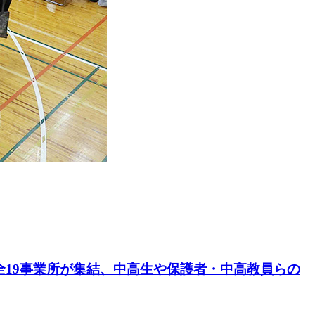
―全19事業所が集結、中高生や保護者・中高教員らの