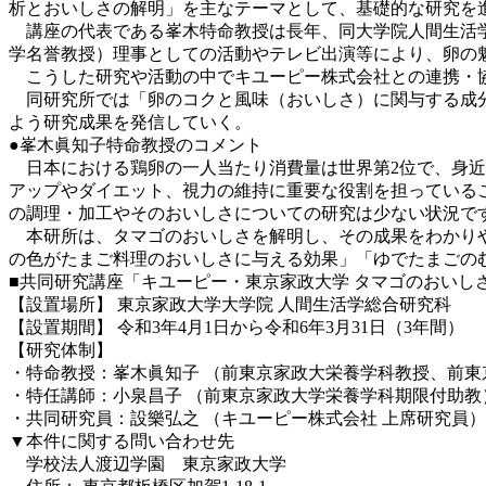
析とおいしさの解明」を主なテーマとして、基礎的な研究を
講座の代表である峯木特命教授は長年、同大学院人間生活学
学名誉教授）理事としての活動やテレビ出演等により、卵の
こうした研究や活動の中でキユーピー株式会社との連携・
同研究所では「卵のコクと風味（おいしさ）に関与する成分
よう研究成果を発信していく。
●峯木眞知子特命教授のコメント
日本における鶏卵の一人当たり消費量は世界第2位で、身近
アップやダイエット、視力の維持に重要な役割を担っている
の調理・加工やそのおいしさについての研究は少ない状況で
本研所は、タマゴのおいしさを解明し、その成果をわかりや
の色がたまご料理のおいしさに与える効果」「ゆでたまごの
■共同研究講座「キユーピー・東京家政大学 タマゴのおいし
【設置場所】 東京家政大学大学院 人間生活学総合研究科
【設置期間】 令和3年4月1日から令和6年3月31日（3年間）
【研究体制】
・特命教授：峯木眞知子 （前東京家政大栄養学科教授、前東
・特任講師：小泉昌子 （前東京家政大学栄養学科期限付助教
・共同研究員：設樂弘之 （キユーピー株式会社 上席研究員）
▼本件に関する問い合わせ先
学校法人渡辺学園 東京家政大学