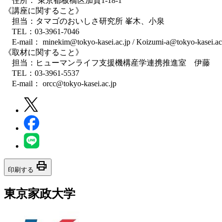
住所： 東京都板橋区加賀1-18-1
《講座に関すること》
担当：タマゴのおいしさ研究所 峯木、小泉
TEL：03-3961-7046
E-mail： minekim@tokyo-kasei.ac.jp / Koizumi-a@tokyo-kasei.ac
《取材に関すること》
担当：ヒューマンライフ支援機構産学連携推進室 伊藤
TEL：03-3961-5537
E-mail： orcc@tokyo-kasei.ac.jp
print
印刷する
東京家政大学