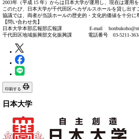
2003年（平成 15 年）からは日本大学が運用し、現在は運
このたび、日本大学が千代田区へカザルスホールを貸し出す
協議では、両者が当該ホールの歴史的・文化的価値を十分に
【問い合わせ先】
日本大学本部広報部広報課 E-mail honbukoho@nihon-
千代田区地域振興部文化振興課 電話番号 03-5211-363
print
印刷する
日本大学