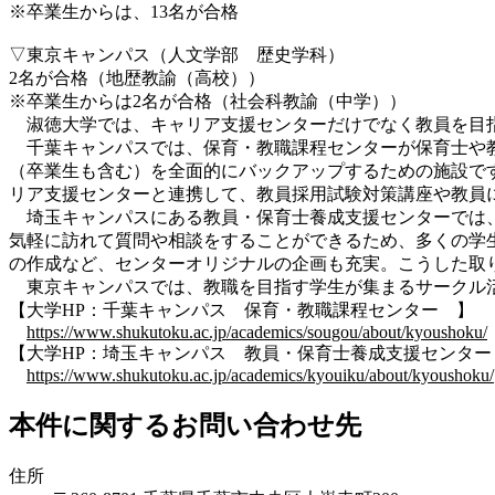
※卒業生からは、13名が合格
▽東京キャンパス（人文学部 歴史学科）
2名が合格（地歴教諭（高校））
※卒業生からは2名が合格（社会科教諭（中学））
淑徳大学では、キャリア支援センターだけでなく教員を目
千葉キャンパスでは、保育・教職課程センターが保育士や教
（卒業生も含む）を全面的にバックアップするための施設で
リア支援センターと連携して、教員採用試験対策講座や教員
埼玉キャンパスにある教員・保育士養成支援センターでは、
気軽に訪れて質問や相談をすることができるため、多くの学
の作成など、センターオリジナルの企画も充実。こうした取
東京キャンパスでは、教職を目指す学生が集まるサークル活
【大学HP：千葉キャンパス 保育・教職課程センター 】
https://www.shukutoku.ac.jp/academics/sougou/about/kyoushoku/
【大学HP：埼玉キャンパス 教員・保育士養成支援センター
https://www.shukutoku.ac.jp/academics/kyouiku/about/kyoushoku/
本件に関するお問い合わせ先
住所