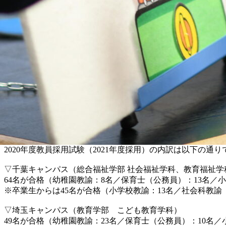
2020年度教員採用試験（2021年度採用）の内訳は以下の通り
▽千葉キャンパス（総合福祉学部 社会福祉学科、教育福祉学
64名が合格（幼稚園教諭：8名／保育士（公務員）：13名／小
※卒業生からは45名が合格（小学校教諭：13名／社会科教諭
▽埼玉キャンパス（教育学部 こども教育学科）
49名が合格（幼稚園教諭：23名／保育士（公務員）：10名／