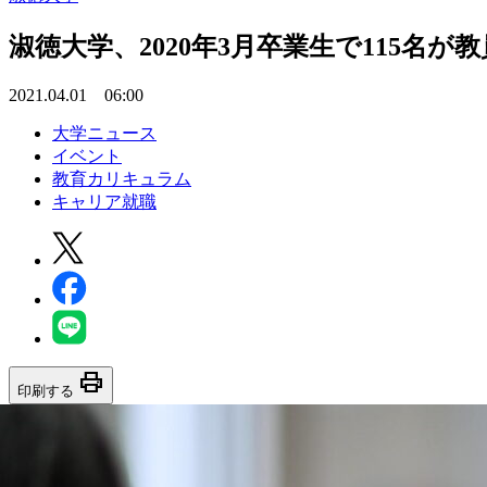
淑徳大学、2020年3月卒業生で115名
2021.04.01 06:00
大学ニュース
イベント
教育カリキュラム
キャリア就職
print
印刷する