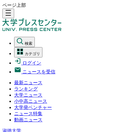
ページ上部
density_medium
検索
カテゴリ
ログイン
ニュースを受信
最新ニュース
ランキング
大学ニュース
小中高ニュース
大学発ベンチャー
ニュース特集
動画ニュース
淑徳大学