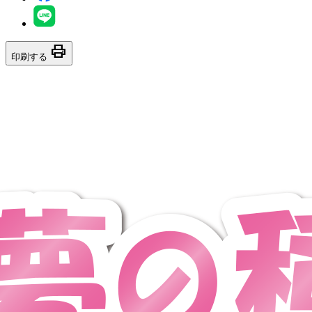
print
印刷する