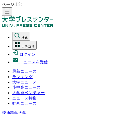
ページ上部
density_medium
検索
カテゴリ
ログイン
ニュースを受信
最新ニュース
ランキング
大学ニュース
小中高ニュース
大学発ベンチャー
ニュース特集
動画ニュース
流通科学大学