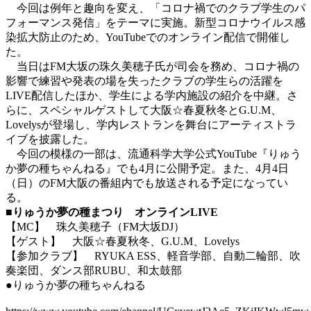
今回は例年と趣向を変え、「コロナ禍でのクラブ学生のパ
フォーマンス発信」をテーマに実施。新型コロナウイルス感
染拡大防止のため、YouTubeでのオンライン配信で開催し
た。
当日はFM大坂の珠久美穂子氏が司会を務め、コロナ禍の
影響で練習や発表の場を失ったクラブの学生らの活躍を
LIVE配信したほか、学生による学内施設の紹介を中継。さ
らに、スペシャルゲストして大阪☆春夏秋冬とG.U.M、
Lovelysが登場し、学内レストランを舞台にアーティストラ
イブを披露した。
今回の模様の一部は、流通科学大学公式YouTube『りゅう
か夢の種ちゃんねる』でも4月に公開予定。また、4月4日
（日）のFM大阪の番組内でも放送される予定になってい
る。
■りゅうか夢の種まつり オンラインLIVE
【MC】 珠久美穂子（FM大坂DJ）
【ゲスト】 大阪☆春夏秋冬、G.U.M、Lovelys
【参加クラブ】 RYUKA ESS、軽音学部、自動二輪部、吹
奏楽団、ダンス部RUBU、和太鼓部
●りゅうか夢の種ちゃんねる