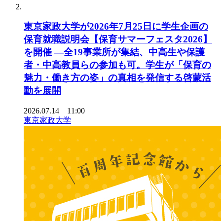
東京家政大学が2026年7月25日に学生企画の
保育就職説明会【保育サマーフェスタ2026】
を開催 ―全19事業所が集結、中高生や保護
者・中高教員らの参加も可。学生が「保育の
魅力・働き方の姿」の真相を発信する啓蒙活
動を展開
2026.07.14 11:00
東京家政大学