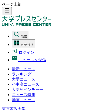
ページ上部
density_medium
検索
カテゴリ
ログイン
ニュースを受信
最新ニュース
ランキング
大学ニュース
小中高ニュース
大学発ベンチャー
ニュース特集
動画ニュース
東京家政大学