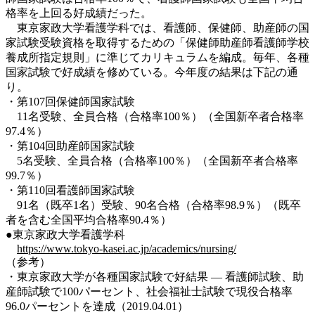
格率を上回る好成績だった。
東京家政大学看護学科では、看護師、保健師、助産師の国
家試験受験資格を取得するための「保健師助産師看護師学校
養成所指定規則」に準じてカリキュラムを編成。毎年、各種
国家試験で好成績を修めている。今年度の結果は下記の通
り。
・第107回保健師国家試験
11名受験、全員合格（合格率100％）（全国新卒者合格率
97.4％）
・第104回助産師国家試験
5名受験、全員合格（合格率100％）（全国新卒者合格率
99.7％）
・第110回看護師国家試験
91名（既卒1名）受験、90名合格（合格率98.9％）（既卒
者を含む全国平均合格率90.4％）
●東京家政大学看護学科
https://www.tokyo-kasei.ac.jp/academics/nursing/
（参考）
・東京家政大学が各種国家試験で好結果 — 看護師試験、助
産師試験で100パーセント、社会福祉士試験で現役合格率
96.0パーセントを達成（2019.04.01）