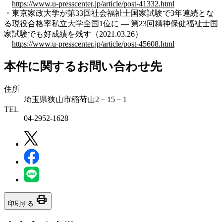
https://www.u-presscenter.jp/article/post-41332.html
・東京家政大学が第33回社会福祉士国家試験で3年連続とな
る現役合格率私立大学全国1位に — 第23回精神保健福祉士国
家試験でも好成績を残す（2021.03.26）
https://www.u-presscenter.jp/article/post-45608.html
本件に関するお問い合わせ先
住所
埼玉県狭山市稲荷山2－15－1
TEL
04-2952-1628
print
印刷する