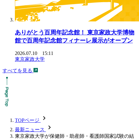
ありがとう百周年記念館！ 東京家政大学博物
館で百周年記念館フィナーレ展示がオープン
2026.07.10 15:11
東京家政大学
すべてを見る
chevron_forward
TOPページ
chevron_forward
最新ニュース
東京家政大学が保健師・助産師・看護師国家試験の結