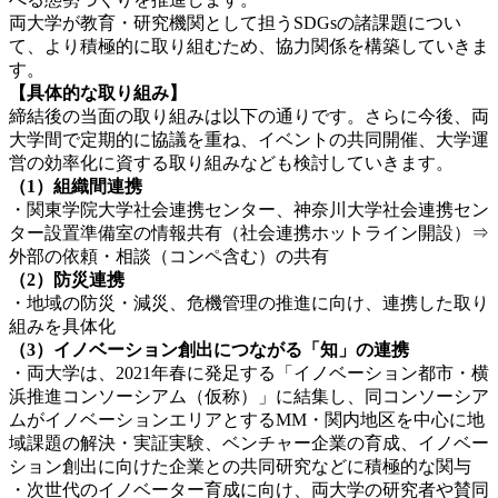
両大学が教育・研究機関として担うSDGsの諸課題につい
て、より積極的に取り組むため、協力関係を構築していきま
す。
【具体的な取り組み】
締結後の当面の取り組みは以下の通りです。さらに今後、両
大学間で定期的に協議を重ね、イベントの共同開催、大学運
営の効率化に資する取り組みなども検討していきます。
（1）組織間連携
・関東学院大学社会連携センター、神奈川大学社会連携セン
ター設置準備室の情報共有（社会連携ホットライン開設）⇒
外部の依頼・相談（コンペ含む）の共有
（2）防災連携
・地域の防災・減災、危機管理の推進に向け、連携した取り
組みを具体化
（3）イノベーション創出につながる「知」の連携
・両大学は、2021年春に発足する「イノベーション都市・横
浜推進コンソーシアム（仮称）」に結集し、同コンソーシア
ムがイノベーションエリアとするMM・関内地区を中心に地
域課題の解決・実証実験、ベンチャー企業の育成、イノベー
ション創出に向けた企業との共同研究などに積極的な関与
・次世代のイノベーター育成に向け、両大学の研究者や賛同