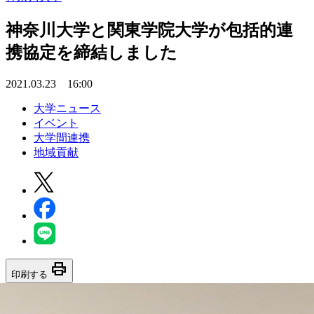
神奈川大学と関東学院大学が包括的連
携協定を締結しました
2021.03.23 16:00
大学ニュース
イベント
大学間連携
地域貢献
print
印刷する