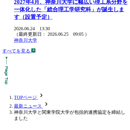
2027年4月、神奈川大学に幅広い理工系分野を
一体化した「総合理工学研究科」が誕生しま
す（設置予定）
2026.06.24 13:30
（最終更新日：
2026.06.25 09:05
）
神奈川大学
すべてを見る
chevron_forward
TOPページ
chevron_forward
最新ニュース
神奈川大学と関東学院大学が包括的連携協定を締結し
ました