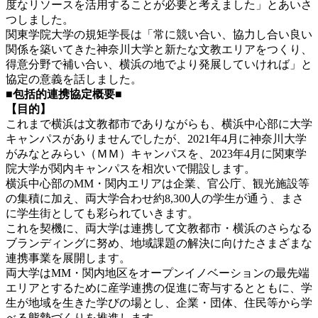
度なリソースを活用することが必要と考えました」とあいさ
つしました。
関東学院大学の規矩学長は「常に競い合い、協力し合い良い
関係を築いてきた神奈川大学と新たな文教エリアをつくり、
得意分野で補い合い、横浜の地でより発展していければ」と
協定の意義を話しました。
■包括的連携協定概要■
【目的】
これまで横浜は文教都市でありながらも、横浜中心部に大学
キャンパスがありませんでしたが、2021年4月に神奈川大学
がみなとみらい（ＭＭ）キャンパスを、2023年4月に関東学
院大学が関内キャンパスを相次いで開設します。
横浜中心部のMM・関内エリアは企業、官公庁、観光施設等
の集積に加え、両大学合わせ約8,300人の学生が通う、まさ
に学生街としても彩られていきます。
これを契機に、両大学は連携して文教都市・横浜のさらなる
ブランディングに努め、地域課題の解決に向けたさまざまな
連携事業を展開します。
両大学はMM・関内地区をオープンイノベーションの最先端
エリアとするために産学連携の促進に寄与するとともに、学
生が地域を生きた学びの場とし、企業・団体、住民等から学
べる態勢づくりを推進します。