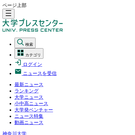
ページ上部
density_medium
検索
カテゴリ
ログイン
ニュースを受信
最新ニュース
ランキング
大学ニュース
小中高ニュース
大学発ベンチャー
ニュース特集
動画ニュース
神奈川大学