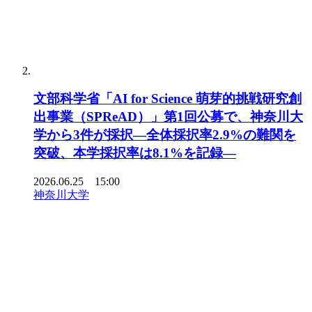
文部科学省「AI for Science 萌芽的挑戦研究創
出事業（SPReAD）」第1回公募で、神奈川大
学から3件が採択―全体採択率2.9%の難関を
突破、本学採択率は8.1%を記録―
2026.06.25 15:00
神奈川大学