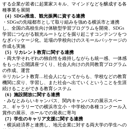
する企業が若者に起業家スキル、マインドなどを醸成する各
種事業を展開
（4）SDGs推進、観光振興に資する連携
・SDGsの先端都市として取り組みを強める横浜市と連携
し、全国の高校生向け体験型学習プログラムを開発、SDGs
学習につながる観光ルートなどを掘り起こすコンテンツをつ
なぎパッケージ化。近場の学校向けのスモールパッケージの
作成も実施
（5）リカレント教育に関する連携
・両大学それぞれの独自性を維持しながらも統一感、一体感
をもった公開講座づくり、社会人向けの共同教育プログラム
の作成、運営
※リカレント教育…社会人になってからも、学校などの教育
機関に戻り、学習し、また社会へ出ていくということを生涯
続けることができる教育システム
（6）施設開放に関する連携
・みなとみらいキャンパス、関内キャンパスの展示スペー
ス、ギャラリーでの横浜市立小・中学校の各種コンクール入
賞作の展示、ホールでの発表に寄与
（7）学生のキャリア支援に関する連携
・横浜経済界と連携し、地元企業に対する両大学の学生への