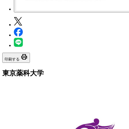
print
印刷する
東京薬科大学