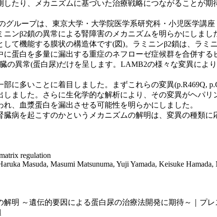
予測したり、メカニズムに基づいた治療戦略につながることが期
のグループは、東京大学・大学院医学系研究科・小児医学講座 
ミニンβ2鎖の異常による腎障害のメカニズムを明らかにしまし
て機能する膜状の構造体です(図)。ラミニンβ2鎖は、ラミニ
尿中に蛋白を多量に漏出する重症のネフローゼ症候群を合併する
臓の異常(蛋白尿)だけを呈します。LAMB2の様々な変異に
いことに着目しました。まずこれらの変異(p.R469Q, p.G69
出しました。さらに生化学的な解析により、その変異がヘパリン
われ、血漿蛋白を漏出させる可能性を明らかにしました。
ぜ腎臓病を起こすのかというメカニズムの解明は、変異の種類に
matrix regulation
 Haruka Masuda, Masumi Matsunuma, Yuji Yamada, Keisuke Hamada, M
の解明 ～遺伝的要因による蛋白尿の治療法開発に期待～｜プレ
l