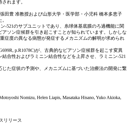
待されます。
張田豊 准教授および山形大学・医学部・小児科 橋本多恵子
た。
ン-521のサブユニットであり、糸球体基底膜のろ過機能に関
ピアソン症候群を引き起こすことが知られています。しかしな
より重症度の異なる病態が発症するメカニズムの解明が求められ
9R, p.R1078C)が、古典的なピアソン症候群を起こす変異
結合性およびラミニン結合性などを上昇させ、ラミニン-521
応じた症状の予測や、メカニズムに基づいた治療法の開発に繋
otoyoshi Nomizu, Helen Liapis, Masataka Hisano, Yuko Akioka,
スリリース