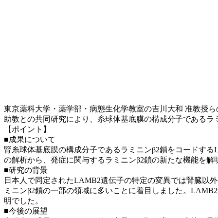
東京薬科大学・薬学部・病態生化学教室の吉川大和 准教授ら
助教との共同研究により、糸球体基底膜の構成分子であるラ
【ポイント】
■成果について
腎糸球体基底膜の構成分子であるラミニンβ2鎖をコードする
の解析から、発症に関与するラミニンβ2鎖の新たな機能を解
■研究の背景
日本人で同定されたLAMB2遺伝子の特定の変異では腎臓以
ミニンβ2鎖の一部の領域に多いことに着目しました。LAM
明でした。
■今後の展望