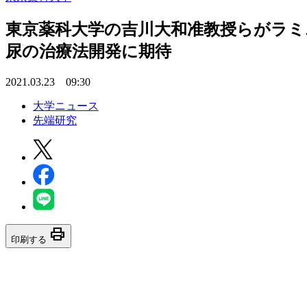
東京薬科大学の吉川大和准教授らがラミ
尿の治療法開発に期待
2021.03.23 09:30
大学ニュース
先端研究
print
印刷する