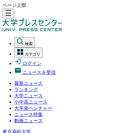
ページ上部
density_medium
検索
カテゴリ
ログイン
ニュースを受信
最新ニュース
ランキング
大学ニュース
小中高ニュース
大学発ベンチャー
ニュース特集
動画ニュース
東京薬科大学