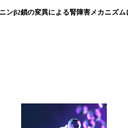
ニンβ2鎖の変異による腎障害メカニズムに