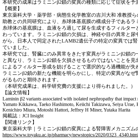
本研究の成果はラミニンβ2鎖の変異の種類に応じて症状を
【概要】
東京薬科大学・薬学部・病態生化学教室の吉川大和 准教授ら
助教との共同研究により、糸球体基底膜の構成分子であるラ
糸球体の基底膜は、血液をろ過して尿を生成するフィルターとし
わっています。ラミニンβ2鎖の欠損は、神経や目の異常と
がら、日本人で同定されたLAMB2遺伝子の特定の変異では腎
ていました。
本研究では、腎臓にのみ異常をきたす変異がラミニンβ2鎖の一部に多
と異なり、ラミニンβ2鎖を欠損させるものではないことを見
によるフィルター形成を妨げることで選択的なろ過機能が失
ラミニンβ2鎖の新たな機能を明らかにし、特定の変異がな
がるものと期待されます。
（本研究成果は、科学研究費の支援により得られました。）
【論文情報】
Laminin β2 variants associated with isolated nephropathy that impact 
Yamato Kikkawa, Taeko Hashimoto, Keiichi Takizawa, Seiya Urae,
Kenichiro Miura, Motoshi Hattori, Jeffrey H Miner, Yutaka Harita
掲載誌：JCI Insight
【関連リンク】
東京薬科大学｜ラミニンβ2鎖の変異による腎障害メカニズム
https://www.toyaku.ac.jp/pharmacy/newstopics/2020/0323_4340.htm