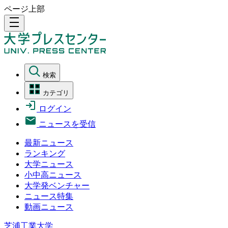
ページ上部
density_medium
検索
カテゴリ
ログイン
ニュースを受信
最新ニュース
ランキング
大学ニュース
小中高ニュース
大学発ベンチャー
ニュース特集
動画ニュース
芝浦工業大学