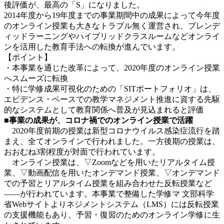
後評価が、最高の「S」になりました。
2014年度から19年度までの事業期間中の成果によって今年度
のオンライン授業も大きなトラブル無く運営され、ブレンデ
ィッドラーニングやハイブリッドクラスルームなどオンライ
ンを活用した教育手法への転換が進んでいます。
【ポイント】
・本事業を通じた改革によって、2020年度のオンライン授業
へスムーズに転換
・特に学修成果可視化のための「SITポートフォリオ」は、
エビデンス・ベースでの教学マネジメント推進に資する先駆
的なシステムとして教育関係へ普及が見込まれると評価
■事業の成果が、コロナ禍でのオンライン授業で活躍
2020年度前期の授業は新型コロナウイルス感染症流行を踏
まえ、全てオンラインで行われました。一方後期の授業は、
おおむね3割程度が対面で行われています。
オンライン授業は、▽Zoomなどを用いたリアルタイム授
業、▽動画配信を用いたオンデマンド授業、▽オンデマンド
での予習とリアルタイム授業を組み合わせた反転授業など
――が行われています。本事業で整備した学修マ 文部科学
省Webサイトよりネジメントシステム（LMS）には反転授業
の支援機能もあり、予習・復習のためのオンライン学修に生