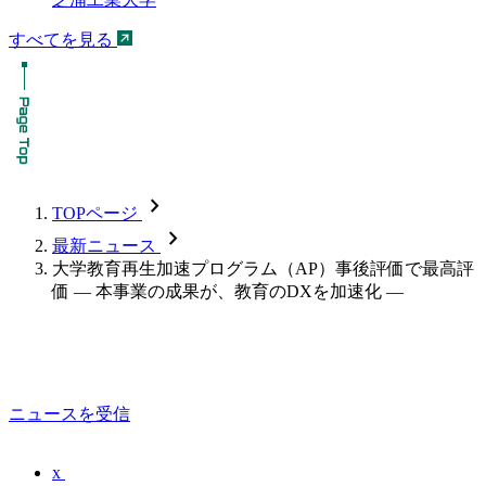
すべてを見る
chevron_forward
TOPページ
chevron_forward
最新ニュース
大学教育再生加速プログラム（AP）事後評価で最高評
価 — 本事業の成果が、教育のDXを加速化 —
ニュースを受信
x