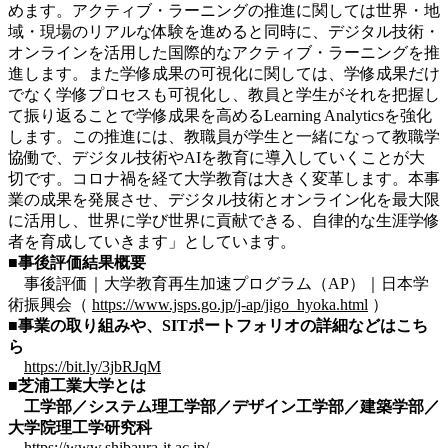
めます。アクティブ・ラーニングの推進に関しては世界・地
域・現場のリアルな体験を進めると同時に、デジタル技術・
オンラインを活用した国際的なアクティブ・ラーニングを推
進します。また学修成果の可視化に関しては、学修成果だけ
でなく学修プロセスも可視化し、教員と学生がそれを把握し
て振り返ることで学修成果を高めるLearning Analyticsを強化
します。この推進には、教職員が学生と一緒になって教職学
協働で、デジタル技術やAIを教育に導入していくことが大
切です。コロナ禍を経て大学教育は大きく変革します。本事
業の成果を発展させ、デジタル技術とオンライン化を最大限
に活用し、世界に学び世界に貢献できる、自律的な生涯学修
者を育成していきます」としています。
■事後評価結果概要
事後評価｜大学教育再生加速プログラム（AP）｜日本学
術振興会（
https://www.jsps.go.jp/j-ap/jigo_hyoka.html
）
■事業の取り組みや、SITポートフォリオの詳細などはこち
ら
https://bit.ly/3jbRJqM
■芝浦工業大学とは
工学部／システム理工学部／デザイン工学部／建築学部／
大学院理工学研究科
https://www.shibaura-it.ac.jp/