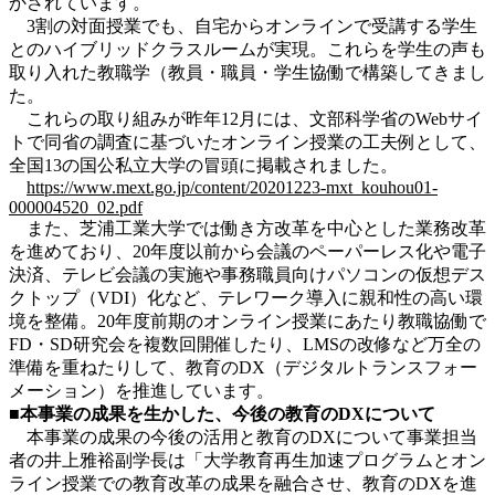
かされています。
3割の対面授業でも、自宅からオンラインで受講する学生
とのハイブリッドクラスルームが実現。これらを学生の声も
取り入れた教職学（教員・職員・学生協働で構築してきまし
た。
これらの取り組みが昨年12月には、文部科学省のWebサイ
トで同省の調査に基づいたオンライン授業の工夫例として、
全国13の国公私立大学の冒頭に掲載されました。
https://www.mext.go.jp/content/20201223-mxt_kouhou01-
000004520_02.pdf
また、芝浦工業大学では働き方改革を中心とした業務改革
を進めており、20年度以前から会議のペーパーレス化や電子
決済、テレビ会議の実施や事務職員向けパソコンの仮想デス
クトップ（VDI）化など、テレワーク導入に親和性の高い環
境を整備。20年度前期のオンライン授業にあたり教職協働で
FD・SD研究会を複数回開催したり、LMSの改修など万全の
準備を重ねたりして、教育のDX（デジタルトランスフォー
メーション）を推進しています。
■本事業の成果を生かした、今後の教育のDXについて
本事業の成果の今後の活用と教育のDXについて事業担当
者の井上雅裕副学長は「大学教育再生加速プログラムとオン
ライン授業での教育改革の成果を融合させ、教育のDXを進