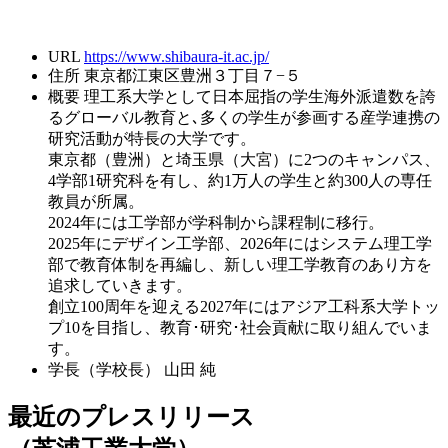
URL
https://www.shibaura-it.ac.jp/
住所
東京都江東区豊洲３丁目７−５
概要
理工系大学として日本屈指の学生海外派遣数を誇
るグローバル教育と､多くの学生が参画する産学連携の
研究活動が特長の大学です。
東京都（豊洲）と埼玉県（大宮）に2つのキャンパス、
4学部1研究科を有し、約1万人の学生と約300人の専任
教員が所属。
2024年には工学部が学科制から課程制に移行。
2025年にデザイン工学部、2026年にはシステム理工学
部で教育体制を再編し、新しい理工学教育のあり方を
追求していきます。
創立100周年を迎える2027年にはアジア工科系大学トッ
プ10を目指し、教育･研究･社会貢献に取り組んでいま
す。
学長（学校長）
山田 純
最近のプレスリリース