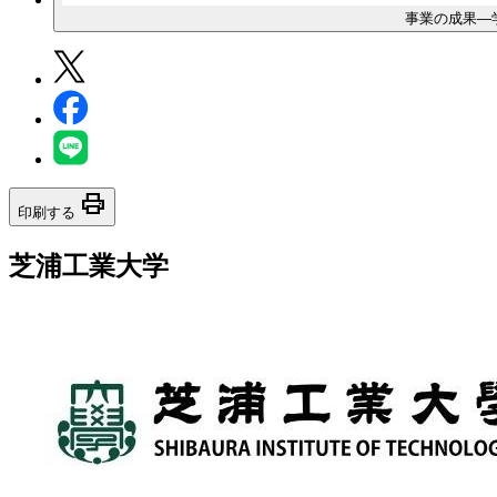
事業の成果―
print
印刷する
芝浦工業大学