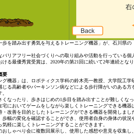
一歩を踏み出す勇気を与えるトレーニング機器」が、石川県の「
なバリアフリー社会づくりへの取り組みや活動を行っている個
る最優秀賞受賞は、2020年の第21回に続いて2年連続となりま
概要
ング機器」は、ロボティクス学科の鈴木亮一教授、大学院工学
感じる高齢者やパーキンソン病などによる歩行障がいのある方
す。
さくなったり、歩きはじめの1歩目を踏み出すことが難しくな
在宅においてゲームをしながら楽しくトレーニングできる機器
持・改善を目的としたトレーニングができる機器を開発しまし
、歩幅の変化を確認することができ、使用者自身の身体の状況
ら気軽に楽しくトレーニングすることができます。
のおしゃべり会に複数回展示し、使用した感想や意見を収集し