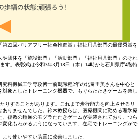
第22回バリアフリー社会推進賞」福祉用具部門の最優秀賞を
人や団体を「施設部門」「活動部門」「福祉用具部門」のそれ
す。表彰式は令和3年3月18日（木）14時から石川県庁4階特
研究科機械工学専攻博士前期課程2年の北畠里美さんを中心と
を対象としたトレーニング機器で、もぐらたたきゲームを楽し
ったりすることがあります。これまで歩行能力を向上させるリ
はありませんでした。鈴木教授らは、医療機関に勤める理学療
た。複数の種類のモグラたたきゲームが実装されており、つら
や変化もわかるようになっています。在宅でトレーニングがで
、より使いやすい装置に改善しました。