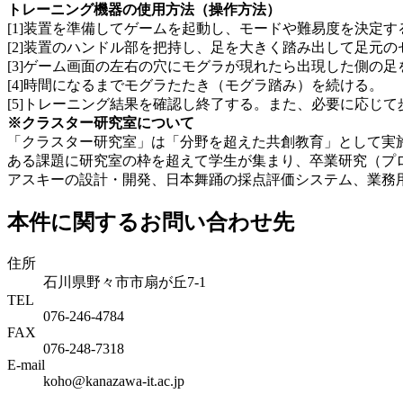
トレーニング機器の使用方法（操作方法）
[1]装置を準備してゲームを起動し、モードや難易度を決定す
[2]装置のハンドル部を把持し、足を大きく踏み出して足元
[3]ゲーム画面の左右の穴にモグラが現れたら出現した側の
[4]時間になるまでモグラたたき（モグラ踏み）を続ける。
[5]トレーニング結果を確認し終了する。また、必要に応じ
※クラスター研究室について
「クラスター研究室」は「分野を超えた共創教育」として実施し
ある課題に研究室の枠を超えて学生が集まり、卒業研究（プロ
アスキーの設計・開発、日本舞踊の採点評価システム、業務
本件に関するお問い合わせ先
住所
石川県野々市市扇が丘7-1
TEL
076-246-4784
FAX
076-248-7318
E-mail
koho@kanazawa-it.ac.jp