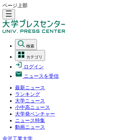
ページ上部
density_medium
検索
カテゴリ
ログイン
ニュースを受信
最新ニュース
ランキング
大学ニュース
小中高ニュース
大学発ベンチャー
ニュース特集
動画ニュース
金沢工業大学