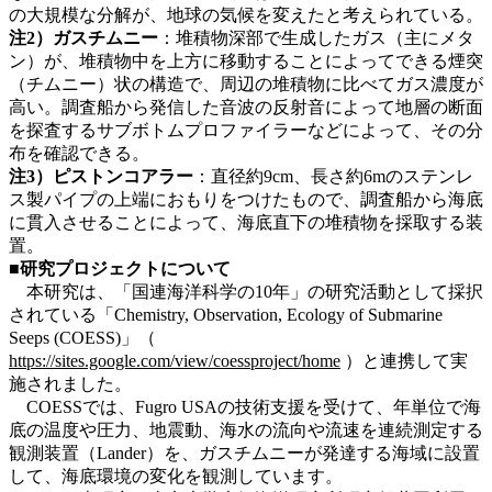
の大規模な分解が、地球の気候を変えたと考えられている。
注2）ガスチムニー
：堆積物深部で生成したガス（主にメタ
ン）が、堆積物中を上方に移動することによってできる煙突
（チムニー）状の構造で、周辺の堆積物に比べてガス濃度が
高い。調査船から発信した音波の反射音によって地層の断面
を探査するサブボトムプロファイラーなどによって、その分
布を確認できる。
注3）ピストンコアラー
：直径約9cm、長さ約6mのステンレ
ス製パイプの上端におもりをつけたもので、調査船から海底
に貫入させることによって、海底直下の堆積物を採取する装
置。
■研究プロジェクトについて
本研究は、「国連海洋科学の10年」の研究活動として採択
されている「Chemistry, Observation, Ecology of Submarine
Seeps (COESS)」（
https://sites.google.com/view/coessproject/home
）と連携して実
施されました。
COESSでは、Fugro USAの技術支援を受けて、年単位で海
底の温度や圧力、地震動、海水の流向や流速を連続測定する
観測装置（Lander）を、ガスチムニーが発達する海域に設置
して、海底環境の変化を観測しています。