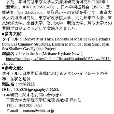
また、本研究は東京大学大気海洋研究所研究船共同利用
（新青丸、JURCAOSS25-08）、日本学術振興会（JSPS）基
盤研究（C）23K03505、鳥取県からの支援を受けて、東京大
学大気海洋研究所、東京家政学院大学、北九州市立大学、東
京海洋大学、京都大学、香川大学、明治大学、鳥取大学との
共同プロジェクトとして実施されました。
■参考文献1
タイトル
： Recovery of Thick Deposits of Massive Gas Hydrates
from Gas Chimney Structures, Eastern Margin of Japan Sea: Japan
Sea Shallow Gas Hydrate Project
雑誌名：
Fire in the Ice (Methane Hydrate News)
https://netl.doe.gov/sites/default/files/publication/MHNews-2017-
Jan.pdf
■参考文献2
タイトル
：日本周辺海域におけるメタンハイドレートの分
布、産状と起源
雑誌名
：地学雑誌
DOI
：10.5026/jgeography.133.63.
＜本研究に関するお問い合わせ＞
・千葉大学大学院理学研究院 准教授 戸丸仁
TEL： 043-290-2862
E-mail： tomaru@chiba-u.jp