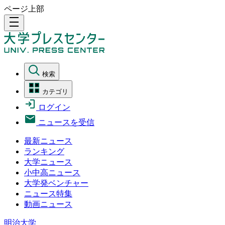
ページ上部
density_medium
検索
カテゴリ
ログイン
ニュースを受信
最新ニュース
ランキング
大学ニュース
小中高ニュース
大学発ベンチャー
ニュース特集
動画ニュース
明治大学