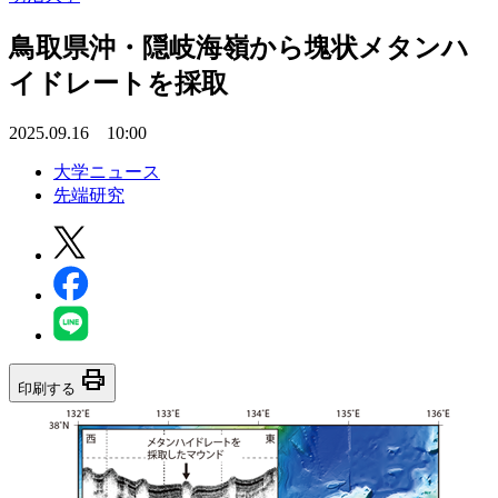
鳥取県沖・隠岐海嶺から塊状メタンハ
イドレートを採取
2025.09.16 10:00
大学ニュース
先端研究
print
印刷する