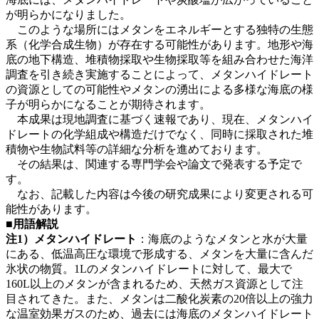
が明らかになりました。
このような場所にはメタンをエネルギーとする独特の生態
系（化学合成生物）が存在する可能性があります。地形や海
底の地下構造、堆積物採取や生物採取等を組み合わせた海洋
調査を引き続き実施することによって、
メタンハイドレート
の資源としての可能性やメタンの湧出による多様な海底の様
子が明らかになることが期待されます。
本成果は現地調査に基づく速報であり、現在、メタンハイ
ドレートの化学組成や構造だけでなく、同時に採取された堆
積物や生物試料等の詳細な分析を進めております。
その結果は、関連する専門学会や論文で発表する予定で
す。
なお、記載した内容は今後の研究成果により変更される可
能性があります。
■用語解説
注1）メタンハイドレート
：海底のようなメタンと水が大量
にある、低温高圧な環境で形成する、メタンを大量に含んだ
氷状の物質。1Lのメタンハイドレートに対して、最大で
160L以上のメタンが含まれるため、天然ガス資源として注
目されてきた。また、メタンは二酸化炭素の20倍以上の強力
な温室効果ガスのため、過去には海底のメタンハイドレート