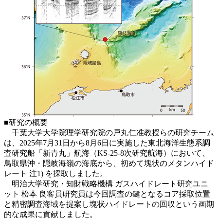
■研究の概要
千葉大学大学院理学研究院の戸丸仁准教授らの研究チーム
は、2025年7月31日から8月6日に実施した東北海洋生態系調
査研究船「新青丸」航海（KS-25-8次研究航海）において、
鳥取県沖・隠岐海嶺の海底から、初めて塊状のメタンハイド
レート 注1) を採取しました。
明治大学研究・知財戦略機構 ガスハイドレート研究ユニ
ット 松本 良客員研究員は
今回調査の鍵となるコア採取位置
と精密調査海域を提案し塊状ハイドレートの回収という画期
的な成果に貢献しました。