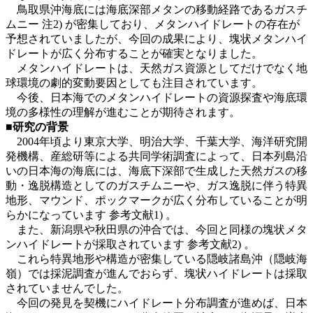
鳥取県沖海底には海底深部メタンの移動経路であるガスチ
ムニー 注2) が密集しており、メタンハイドレートの存在が
予想されていましたが、
今回の成果により、塊状メタンハイ
ドレートが広く分布することが確実となりました。
メタンハイドレートは、天然ガス資源としてだけでなく地
球環境の劇的変動要因としても注目されています。
今後、日本海でのメタンハイドレートの資源探査や海底環
境の多様性の理解が進むことが期待されます。
■研究の背景
2004年頃より東京大学、明治大学、千葉大学、海洋研究開
発機構、産総研等による共同学術調査によって、日本列島沿
いの日本海の海底には、
海底下深部で生成した天然ガスの移
動・逸脱構造としてのガスチムニーや、ガス逸脱に伴う特異
地形、マウンド、ポックマークが広く分布していることが明
らかになっています 参考文献1) 。
また、新潟県や秋田県の沖合では、今回と同様の塊状メタ
ンハイドレートが採取されています 参考文献2) 。
これら特異地形や構造が密集している隠岐諸島沖（隠岐海
嶺）では採泥調査が進んでおらず、塊状ハイドレートは採取
されていませんでした。
今回の発見を契機にハイドレート分布調査が進めば、日本