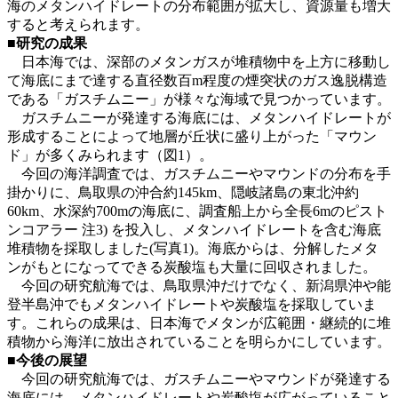
海のメタンハイドレートの分布範囲が拡大し、資源量も増大
すると考えられます。
■研究の成果
日本海では、深部のメタンガスが堆積物中を上方に移動し
て海底にまで達する直径数百m程度の煙突状のガス逸脱構造
である「ガスチムニー」が様々な海域で見つかっています。
ガスチムニーが発達する海底には、メタンハイドレートが
形成することによって地層が丘状に盛り上がった「マウン
ド」が多くみられます（図1）。
今回の海洋調査では、ガスチムニーやマウンドの分布を手
掛かりに、鳥取県の沖合約145km、隠岐諸島の東北沖約
60km、水深約700mの海底に、調査船上から全長6mのピスト
ンコアラー 注3) を投入し、
メタンハイドレートを含む海底
堆積物を採取しました(写真1)。海底からは、分解したメタ
ンがもとになってできる炭酸塩も大量に回収されました。
今回の研究航海では、鳥取県沖だけでなく、新潟県沖や能
登半島沖でもメタンハイドレートや炭酸塩を採取していま
す。これらの成果は、日本海でメタンが広範囲・継続的に堆
積物から海洋に放出されていることを明らかにしています。
■
今後の展望
今回の研究航海では、ガスチムニーやマウンドが発達する
海底には、メタンハイドレートや炭酸塩が広がっていること