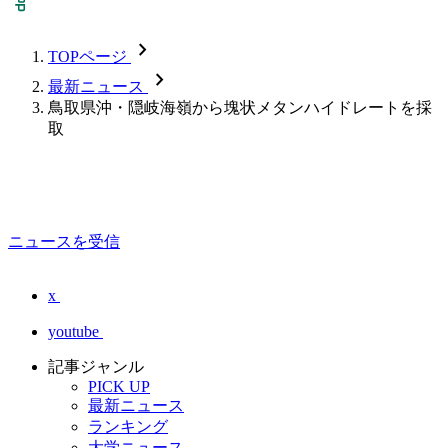
chevron_forward
TOPページ
chevron_forward
最新ニュース
鳥取県沖・隠岐海嶺から塊状メタンハイドレートを採
取
ニュースを受信
x
youtube
記事ジャンル
PICK UP
最新ニュース
ランキング
大学ニュース