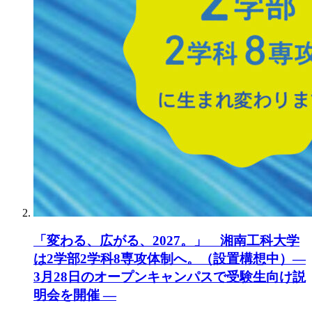
「変わる、広がる、2027。」 湘南工科大学
は2学部2学科8専攻体制へ。（設置構想中）―
3月28日のオープンキャンパスで受験生向け説
明会を開催 ―