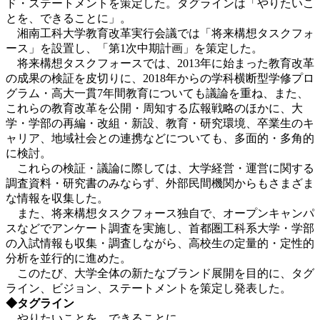
ド・ステートメントを策定した。タグラインは「やりたいこ
とを、できることに」。
湘南工科大学教育改革実行会議では「将来構想タスクフォ
ース」を設置し、「第1次中期計画」を策定した。
将来構想タスクフォースでは、2013年に始まった教育改革
の成果の検証を皮切りに、2018年からの学科横断型学修プロ
グラム・高大一貫7年間教育についても議論を重ね、また、
これらの教育改革を公開・周知する広報戦略のほかに、大
学・学部の再編・改組・新設、教育・研究環境、卒業生のキ
ャリア、地域社会との連携などについても、多面的・多角的
に検討。
これらの検証・議論に際しては、大学経営・運営に関する
調査資料・研究書のみならず、外部民間機関からもさまざま
な情報を収集した。
また、将来構想タスクフォース独自で、オープンキャンパ
スなどでアンケート調査を実施し、首都圏工科系大学・学部
の入試情報も収集・調査しながら、高校生の定量的・定性的
分析を並行的に進めた。
このたび、大学全体の新たなブランド展開を目的に、タグ
ライン、ビジョン、ステートメントを策定し発表した。
◆タグライン
やりたいことを、できることに