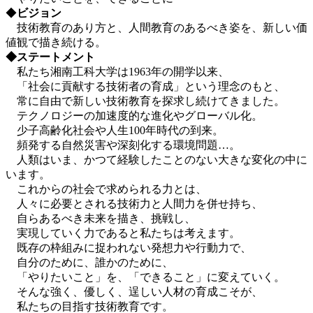
◆
ビジョン
技術教育のあり方と、人間教育のあるべき姿を、新しい価
値観で描き続ける。
◆ステートメント
私たち湘南工科大学は1963年の開学以来、
「社会に貢献する技術者の育成」という理念のもと、
常に自由で新しい技術教育を探求し続けてきました。
テクノロジーの加速度的な進化やグローバル化。
少子高齢化社会や人生100年時代の到来。
頻発する自然災害や深刻化する環境問題…。
人類はいま、かつて経験したことのない大きな変化の中に
います。
これからの社会で求められる力とは、
人々に必要とされる技術力と人間力を併せ持ち、
自らあるべき未来を描き、挑戦し、
実現していく力であると私たちは考えます。
既存の枠組みに捉われない発想力や行動力で、
自分のために、誰かのために、
「やりたいこと」を、「できること」に変えていく。
そんな強く、優しく、逞しい人材の育成こそが、
私たちの目指す技術教育です。