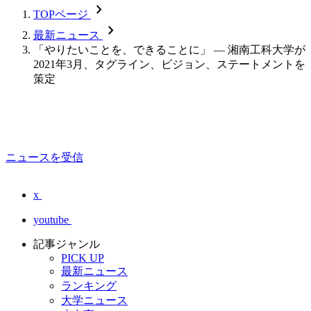
chevron_forward
TOPページ
chevron_forward
最新ニュース
「やりたいことを、できることに」 — 湘南工科大学が
2021年3月、タグライン、ビジョン、ステートメントを
策定
ニュースを受信
x
youtube
記事ジャンル
PICK UP
最新ニュース
ランキング
大学ニュース