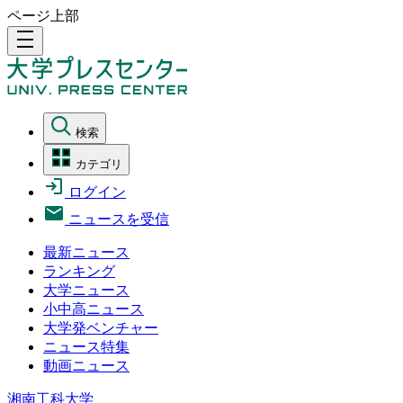
ページ上部
density_medium
検索
カテゴリ
ログイン
ニュースを受信
最新ニュース
ランキング
大学ニュース
小中高ニュース
大学発ベンチャー
ニュース特集
動画ニュース
湘南工科大学