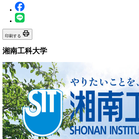
print
印刷する
湘南工科大学