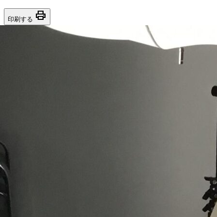
print
印刷する