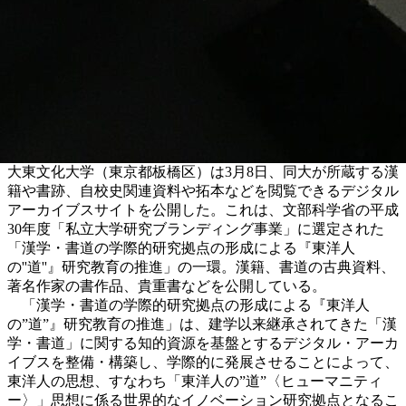
大東文化大学（東京都板橋区）は3月8日、同大が所蔵する漢
籍や書跡、自校史関連資料や拓本などを閲覧できるデジタル
アーカイブスサイトを公開した。これは、文部科学省の平成
30年度「私立大学研究ブランディング事業」に選定された
「漢学・書道の学際的研究拠点の形成による『東洋人
の''道''』研究教育の推進」の一環。漢籍、書道の古典資料、
著名作家の書作品、貴重書などを公開している。
「漢学・書道の学際的研究拠点の形成による『東洋人
の”道”』研究教育の推進」は、建学以来継承されてきた「漢
学・書道」に関する知的資源を基盤とするデジタル・アーカ
イブスを整備・構築し、学際的に発展させることによって、
東洋人の思想、すなわち「東洋人の”道”〈ヒューマニティ
ー〉」思想に係る世界的なイノベーション研究拠点となるこ