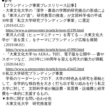
■参考
【ブランディング事業プレスリリース記事】
・大東文化大学の「漢学・書道の学際的研究拠点の形成によ
る『東洋人の”道”』 研究教育の推進」が文部科学省の平成
30年度「私立大学研究ブランディング事業」に選定
（2019.03.22）
https://www.u-presscenter.jp/article/post-41199.html
・東洋人の道（ヒューマニティー）を育てる — 大東文化大
学が「道を貫く」をテーマにブランディング広報を展開
（2019.08.02）
https://www.u-presscenter.jp/article/post-41990.html
・『大東文化大学 by AERA』刊行、電子版を公開中 — 書や
スポーツなど、2023年に100周年を迎える同大の魅力が満載
（2020.04.02）
https://www.u-presscenter.jp/article/post-43445.html
※私立大学研究ブランディング事業
学長のリーダーシップの下、大学の特色ある研究を基軸と
して、全学的な独自色を大きく打ち出す取り組みを行う私立
大学に対して、文部科学省が施設費・装置費・設備費と経常
費を一体的に支援するもの。
▼本件に関する問い合わせ先
大東文化大学 研究推進室