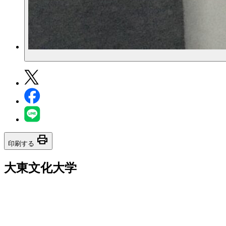
print
印刷する
大東文化大学