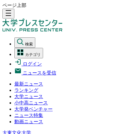
ページ上部
density_medium
検索
カテゴリ
ログイン
ニュースを受信
最新ニュース
ランキング
大学ニュース
小中高ニュース
大学発ベンチャー
ニュース特集
動画ニュース
大東文化大学