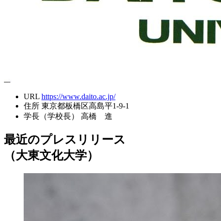
URL
https://www.daito.ac.jp/
住所
東京都板橋区高島平1-9-1
学長（学校長）
高橋 進
最近のプレスリリース
（大東文化大学）