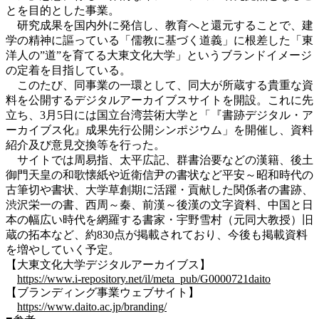
とを目的とした事業。
研究成果を国内外に発信し、教育へと還元することで、建
学の精神に謳っている「儒教に基づく道義」に根差した「東
洋人の”道”を育てる大東文化大学」というブランドイメージ
の定着を目指している。
このたび、同事業の一環として、同大が所蔵する貴重な資
料を公開するデジタルアーカイブスサイトを開設。これに先
立ち、3月5日には国立台湾芸術大学と「『書跡デジタル・ア
ーカイブス化』成果先行公開シンポジウム」を開催し、資料
紹介及び意見交換等を行った。
サイトでは周易指、太平広記、群書治要などの漢籍、後土
御門天皇の和歌懐紙や近衛信尹の書状など平安～昭和時代の
古筆切や書状、大学草創期に活躍・貢献した関係者の書跡、
渋沢栄一の書、西周～秦、前漢～後漢の文字資料、中国と日
本の幅広い時代を網羅する書家・宇野雪村（元同大教授）旧
蔵の拓本など、約830点が掲載されており、今後も掲載資料
を増やしていく予定。
【大東文化大学デジタルアーカイブス】
https://www.i-repository.net/il/meta_pub/G0000721daito
【ブランディング事業ウェブサイト】
https://www.daito.ac.jp/branding/