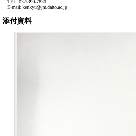
TEL: 03-5399-7830
E-mail: kenkyu@jm.daito.ac.jp
添付資料