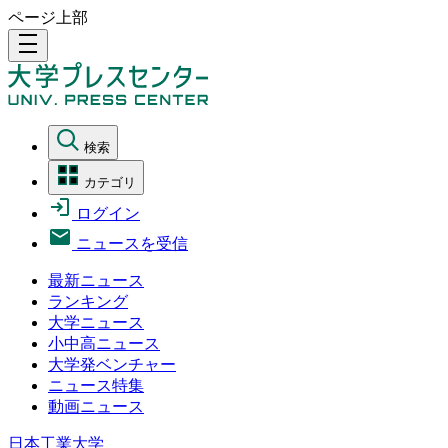
ページ上部
density_medium
検索
カテゴリ
ログイン
ニュースを受信
最新ニュース
ランキング
大学ニュース
小中高ニュース
大学発ベンチャー
ニュース特集
動画ニュース
日本工業大学