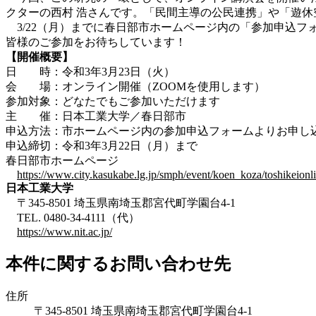
クターの西村 浩さんです。「民間主導の公民連携」や「遊
3/22（月）までに春日部市ホームページ内の「参加申込
皆様のご参加をお待ちしています！
【開催概要】
日 時：令和3年3月23日（火）
会 場：オンライン開催（ZOOMを使用します）
参加対象：どなたでもご参加いただけます
主 催：日本工業大学／春日部市
申込方法：市ホームページ内の参加申込フォームよりお申し
申込締切：令和3年3月22日（月）まで
春日部市ホームページ
https://www.city.kasukabe.lg.jp/smph/event/koen_koza/toshikeionl
日本工業大学
〒345-8501 埼玉県南埼玉郡宮代町学園台4-1
TEL. 0480-34-4111（代）
https://www.nit.ac.jp/
本件に関するお問い合わせ先
住所
〒345-8501 埼玉県南埼玉郡宮代町学園台4-1