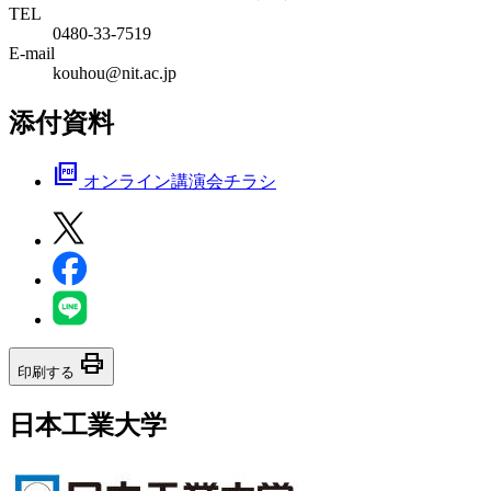
TEL
0480-33-7519
E-mail
kouhou@nit.ac.jp
添付資料
picture_as_pdf
オンライン講演会チラシ
print
印刷する
日本工業大学