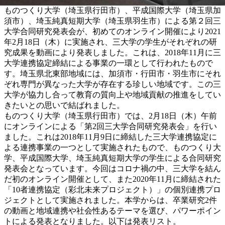
ものつくり大学（埼玉県行田市）、平成国際大学（埼玉県加
須市）、埼玉純真短期大学（埼玉県羽生市）による第２回三
大学合同研究発表会が、初めてのオンライン開催により2021
年2月18日（木）に実施され、三大学の学生がそれぞれの研
究成果を動画により発表しました。これは、2018年11月に三
大学連携協定締結による事業の一環として行われたもので
す。埼玉県北東部地域には、加須市・行田市・羽生市にそれ
ぞれ専門が異なった大学が存在する珍しい地域です。この三
大学が協力し合って教育の質向上や地域貢献の推進をしてい
きたいとの思いで結ばれました。
ものつくり大学（埼玉県行田市）では、2月18日（木）午前
にオンラインによる「第2回三大学合同研究発表会」を行い
ました。これは2018年11月9日に締結した三大学連携協定に
よる連携事業の一つとして実施されたもので、ものつくり大
学、平成国際大学、埼玉純真短期大学の学生による合同研究
発表会となっています。今回はコロナ禍の中、三大学を結ん
だ初のオンライン開催として、また2020年11月に締結された
「10者連携協定（彩北未来プロジェクト）」の個別連携プロ
ジェクトとして実施されました。本学からは、卒業研究2件
の動画と地域連携や社会性あるテーマを選び、パワーポイン
トによる発表となりました。以下は発表リスト。