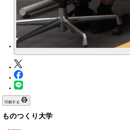
print
印刷する
ものつくり大学