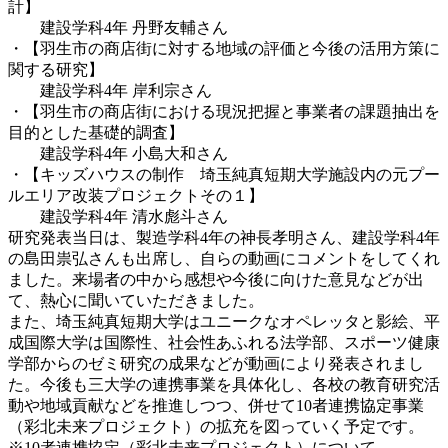
計】
建設学科4年 丹野友輔さん
・【羽生市の商店街に対する地域の評価と今後の活用方策に
関する研究】
建設学科4年 岸利宗さん
・【羽生市の商店街における現況把握と事業者の課題抽出を
目的とした基礎的調査】
建設学科4年 小島大和さん
・【キッズハウスの制作 埼玉純真短期大学施設内の元プー
ルエリア改装プロジェクトその１】
建設学科4年 清水彪斗さん
研究発表当日は、製造学科4年の神長孝明さん、建設学科4年
の島田祟弘さんも出席し、自らの動画にコメントをしてくれ
ました。来場者の中から感想や今後に向けた意見などが出
て、熱心に聞いていただきました。
また、埼玉純真短期大学はユニークなオペレッタと影絵、平
成国際大学は国際性、社会性あふれる法学部、スポーツ健康
学部からのゼミ研究の成果などが動画により発表されまし
た。今後も三大学の連携事業を具体化し、各校の教育研究活
動や地域貢献などを推進しつつ、併せて10者連携協定事業
（彩北未来プロジェクト）の拡充を図っていく予定です。
※10者連携協定（彩北未来プロジェクト）について