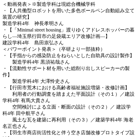
＜動画発表＞※製造学科は現総合機械学科
・【人共働型ロボットを用いた多色ボールペン自動組み立て
装置の研究】
製造学科4年 神長孝明さん
・【「Minimal street housing」渡りゆくアドレスホッパーの暮
らし―埼玉県行田市の足袋蔵エリア改修計画―】
建設学科4年 島田祟弘さん
＜パワーポイント発表＞（卒研より一部抜粋）
・【手指からの感染防止をねらいとした自助具の設計製作】
製造学科4年 黒須祐哉さん
・【流動性サポート材を用いた総削り出しスピーカーの製
作】
製造学科4年 大澤怜史さん
・【行田市荒木における高齢者福祉施設増築・改修計画】
利用者の行動調査を踏まえた平面設計（その１）／建設
学科4年 有馬大貴さん
空間検討による立面・断面の設計（その２）／ 建設学
科4年 田中航平さん
風土な瓦を建築に再利用（その３）／建築学科4年 海老
名正也さん
・【羽生市商店街活性化と伴う空き店舗改修プロトタイプ設