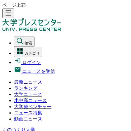
ページ上部
density_medium
検索
カテゴリ
ログイン
ニュースを受信
最新ニュース
ランキング
大学ニュース
小中高ニュース
大学発ベンチャー
ニュース特集
動画ニュース
ものつくり大学