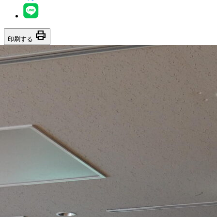
print
印刷する