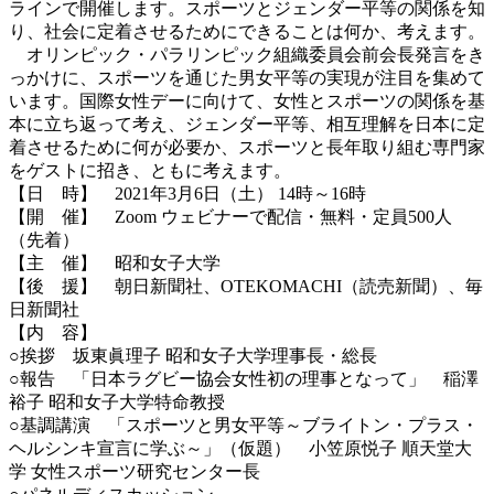
ラインで開催します。スポーツとジェンダー平等の関係を知
り、社会に定着させるためにできることは何か、考えます。
オリンピック・パラリンピック組織委員会前会長発言をき
っかけに、スポーツを通じた男女平等の実現が注目を集めて
います。国際女性デーに向けて、女性とスポーツの関係を基
本に立ち返って考え、ジェンダー平等、相互理解を日本に定
着させるために何が必要か、スポーツと長年取り組む専門家
をゲストに招き、ともに考えます。
【日 時】 2021年3月6日（土） 14時～16時
【開 催】 Zoom ウェビナーで配信・無料・定員500人
（先着）
【主 催】 昭和女子大学
【後 援】 朝日新聞社、OTEKOMACHI（読売新聞）、毎
日新聞社
【内 容】
○挨拶 坂東眞理子 昭和女子大学理事長・総長
○報告 「日本ラグビー協会女性初の理事となって」 稲澤
裕子 昭和女子大学特命教授
○基調講演 「スポーツと男女平等～ブライトン・プラス・
ヘルシンキ宣言に学ぶ～」（仮題） 小笠原悦子 順天堂大
学 女性スポーツ研究センター長