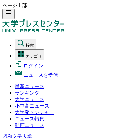
ページ上部
density_medium
検索
カテゴリ
ログイン
ニュースを受信
最新ニュース
ランキング
大学ニュース
小中高ニュース
大学発ベンチャー
ニュース特集
動画ニュース
昭和女子大学