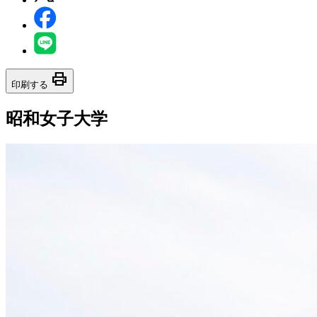
print
印刷する
昭和女子大学