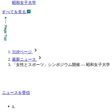
昭和女子大学
すべてを見る
chevron_forward
TOPページ
chevron_forward
最新ニュース
「女性とスポーツ」シンポジウム開催 — 昭和女子大学
ニュースを受信
x