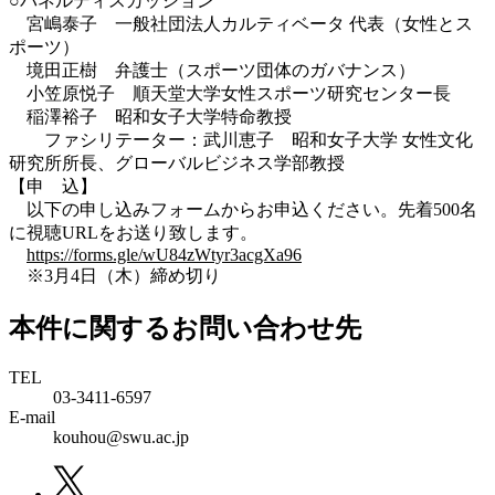
○パネルディスカッション
宮嶋泰子 一般社団法人カルティベータ 代表（女性とス
ポーツ）
境田正樹 弁護士（スポーツ団体のガバナンス）
小笠原悦子 順天堂大学女性スポーツ研究センター長
稲澤裕子 昭和女子大学特命教授
ファシリテーター：武川恵子 昭和女子大学 女性文化
研究所所長、グローバルビジネス学部教授
【申 込】
以下の申し込みフォームからお申込ください。先着500名
に視聴URLをお送り致します。
https://forms.gle/wU84zWtyr3acgXa96
※3月4日（木）締め切り
本件に関するお問い合わせ先
TEL
03-3411-6597
E-mail
kouhou@swu.ac.jp