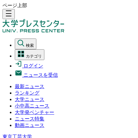
ページ上部
density_medium
検索
カテゴリ
ログイン
ニュースを受信
最新ニュース
ランキング
大学ニュース
小中高ニュース
大学発ベンチャー
ニュース特集
動画ニュース
東京工芸大学