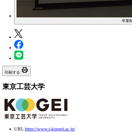
卒業
print
印刷する
東京工芸大学
URL
https://www.t-kougei.ac.jp/