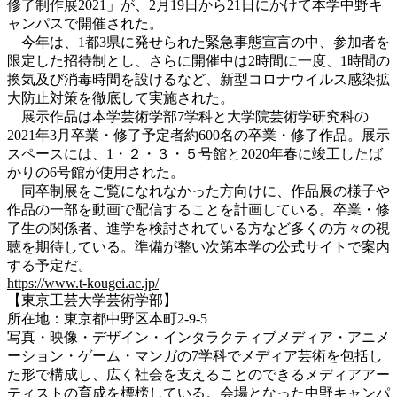
修了制作展2021」が、2月19日から21日にかけて本学中野キ
ャンパスで開催された。
今年は、1都3県に発せられた緊急事態宣言の中、参加者を
限定した招待制とし、さらに開催中は2時間に一度、1時間の
換気及び消毒時間を設けるなど、新型コロナウイルス感染拡
大防止対策を徹底して実施された。
展示作品は本学芸術学部7学科と大学院芸術学研究科の
2021年3月卒業・修了予定者約600名の卒業・修了作品。展示
スペースには、1・２・３・５号館と2020年春に竣工したば
かりの6号館が使用された。
同卒制展をご覧になれなかった方向けに、作品展の様子や
作品の一部を動画で配信することを計画している。卒業・修
了生の関係者、進学を検討されている方など多くの方々の視
聴を期待している。準備が整い次第本学の公式サイトで案内
する予定だ。
https://www.t-kougei.ac.jp/
【東京工芸大学芸術学部】
所在地：東京都中野区本町2-9-5
写真・映像・デザイン・インタラクティブメディア・アニメ
ーション・ゲーム・マンガの7学科でメディア芸術を包括し
た形で構成し、広く社会を支えることのできるメディアアー
ティストの育成を標榜している。会場となった中野キャンパ