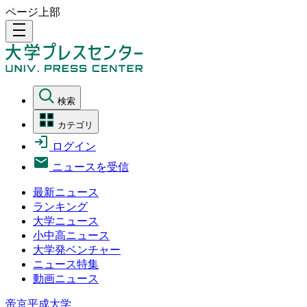
ページ上部
density_medium
検索
カテゴリ
ログイン
ニュースを受信
最新ニュース
ランキング
大学ニュース
小中高ニュース
大学発ベンチャー
ニュース特集
動画ニュース
帝京平成大学