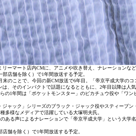
ミリーマート店内CMに、アニメや吹き替え、ナレーションな
（一部店舗を除く）で1年間放送する予定。
2月末のことで、今回の新CM放送で6年目。「帝京平成大学のコ
ンは、そのインパクトで話題になるとともに、2年目以降は人
月からの1年間は「ポケットモンスター」のピカチュウ役や「ワ
ック」シリーズのブラック・ジャック役やスティーブン・セガール
多種多様なメディアで活躍している大塚明夫氏。
えのある声によるナレーションで「帝京平成大学」という大学
部店舗を除く）で1年間放送する予定。