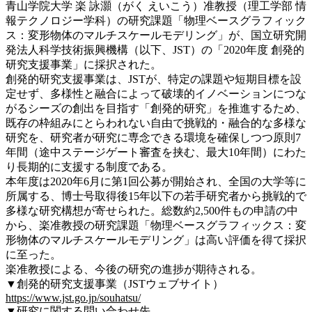
青山学院大学 楽 詠灝（がく えいこう）准教授（理工学部 情
報テクノロジー学科）の研究課題「物理ベースグラフィック
ス：変形物体のマルチスケールモデリング」が、国立研究開
発法人科学技術振興機構（以下、JST）の「2020年度 創発的
研究支援事業」に採択された。
創発的研究支援事業は、JSTが、特定の課題や短期目標を設
定せず、多様性と融合によって破壊的イノベーションにつな
がるシーズの創出を目指す「創発的研究」を推進するため、
既存の枠組みにとらわれない自由で挑戦的・融合的な多様な
研究を、研究者が研究に専念できる環境を確保しつつ原則7
年間（途中ステージゲート審査を挟む、最大10年間）にわた
り長期的に支援する制度である。
本年度は2020年6月に第1回公募が開始され、全国の大学等に
所属する、博士号取得後15年以下の若手研究者から挑戦的で
多様な研究構想が寄せられた。総数約2,500件もの申請の中
から、楽准教授の研究課題「物理ベースグラフィックス：変
形物体のマルチスケールモデリング」は高い評価を得て採択
に至った。
楽准教授による、今後の研究の進捗が期待される。
▼創発的研究支援事業（JSTウェブサイト）
https://www.jst.go.jp/souhatsu/
▼研究に関する問い合わせ先