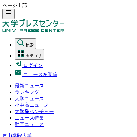
ページ上部
density_medium
検索
カテゴリ
ログイン
ニュースを受信
最新ニュース
ランキング
大学ニュース
小中高ニュース
大学発ベンチャー
ニュース特集
動画ニュース
青山学院大学