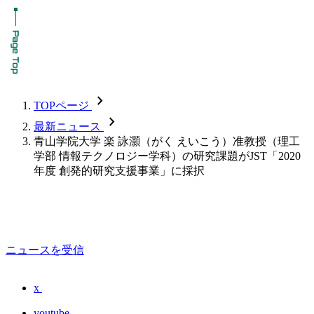
chevron_forward
TOPページ
chevron_forward
最新ニュース
青山学院大学 楽 詠灝（がく えいこう）准教授（理工
学部 情報テクノロジー学科）の研究課題がJST「2020
年度 創発的研究支援事業」に採択
ニュースを受信
x
youtube