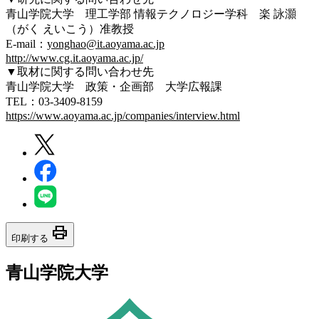
青山学院大学 理工学部 情報テクノロジー学科 楽 詠灝
（がく えいこう）准教授
E-mail：
yonghao@it.aoyama.ac.jp
http://www.cg.it.aoyama.ac.jp/
▼取材に関する問い合わせ先
青山学院大学 政策・企画部 大学広報課
TEL：03-3409-8159
https://www.aoyama.ac.jp/companies/interview.html
print
印刷する
青山学院大学