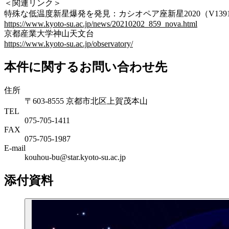
＜関連リンク＞
特殊な低温度新星爆発を発見：カシオペア座新星2020（V13
https://www.kyoto-su.ac.jp/news/20210202_859_nova.html
京都産業大学神山天文台
https://www.kyoto-su.ac.jp/observatory/
本件に関するお問い合わせ先
住所
〒603-8555 京都市北区上賀茂本山
TEL
075-705-1411
FAX
075-705-1987
E-mail
kouhou-bu@star.kyoto-su.ac.jp
添付資料