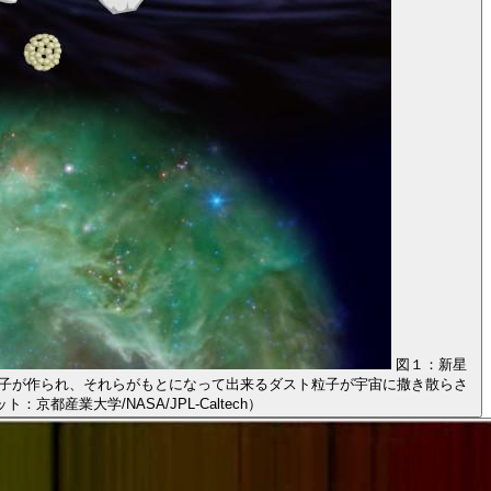
図１：新星
子が作られ、それらがもとになって出来るダスト粒子が宇宙に撒き散らさ
業大学/NASA/JPL-Caltech）