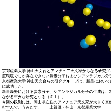
京都産業大学 神山天文台とアマチュア天文家からなる研究グル
度環境でしか存在できない炭素分子およびシアンラジカル分
京都産業大学 神山天文台らの研究グループは、新星におい
に成功した。
新星爆発における炭素分子、シアンラジカル分子の生成は、本
ながる重要な研究となる（図１）。
今回の観測には、岡山県在住のアマチュア天文家が大きく貢
むすんで、うみだす。 上賀茂・神山 京都産業大学