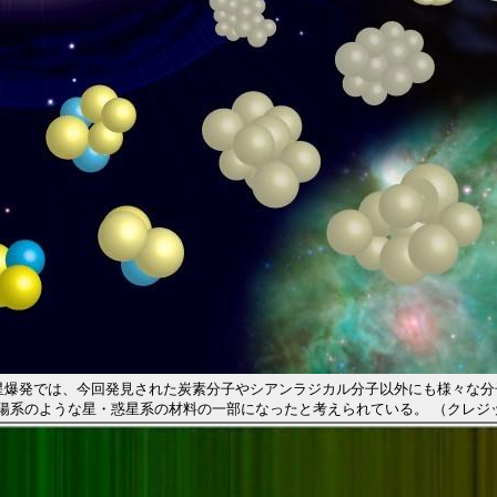
星爆発では、今回発見された炭素分子やシアンラジカル分子以外にも様々な分
のような星・惑星系の材料の一部になったと考えられている。 （クレジット：京都産