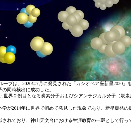
ープは、2020年7月に発見された「カシオペア座新星2020
子の同時検出に成功した。
ては世界２例目となる炭素分子およびシアンラジカル分子（炭素
学が2014年に世界で初めて発見した現象であり、新星爆発
献されており、神山天文台における生涯教育の一環として行っ