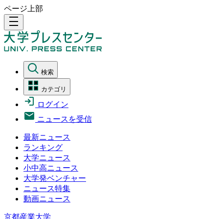
ページ上部
density_medium
検索
カテゴリ
ログイン
ニュースを受信
最新ニュース
ランキング
大学ニュース
小中高ニュース
大学発ベンチャー
ニュース特集
動画ニュース
京都産業大学