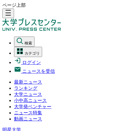
ページ上部
density_medium
検索
カテゴリ
ログイン
ニュースを受信
最新ニュース
ランキング
大学ニュース
小中高ニュース
大学発ベンチャー
ニュース特集
動画ニュース
明星大学