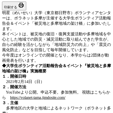
print
印刷する
明星（めいせい）大学（東京都日野市）ボランティアセンタ
ーは、ボラネット多摩が主催する大学生ボランティア活動報
告会＆イベント「被災地と多摩地域の架け橋」に参加いたし
ます。
本イベントは、被災地の復旧・復興支援活動や多摩地域を中
心とした地域での防災・減災活動に取り組んできた学生が、
自らの経験を活かしながら「地域防災力の向上」や「震災の
風化防止」などを目指して毎年開催しています。
今年度はオンラインでの開催となり、本学からは2団体が動
画発表を行います。
◆大学生ボランティア活動報告会＆イベント『被災地と多摩
地域の架け橋』実施概要
１．開催日時
2021年2月14日（日）
２．開催方法
YouTubeより公開。申込不要。参加無料。 視聴はこちらか
ら
https://volanet-tama.jimdosite.com/
３．主催
多摩地区の大学と地域によるネットワーク（ボラネット多