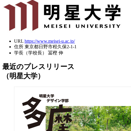
URL
https://www.meisei-u.ac.jp/
住所
東京都日野市程久保2-1-1
学長（学校長）
冨樫 伸
最近のプレスリリース
（明星大学）