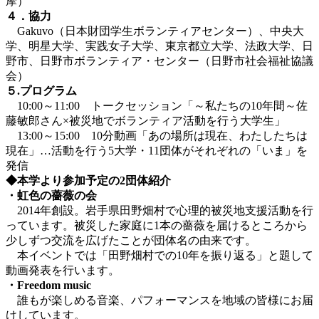
摩）
４．協力
Gakuvo（日本財団学生ボランティアセンター）、中央大
学、明星大学、実践女子大学、東京都立大学、法政大学、日
野市、日野市ボランティア・センター（日野市社会福祉協議
会）
５.プログラム
10:00～11:00 トークセッション「～私たちの10年間～佐
藤敏郎さん×被災地でボランティア活動を行う大学生」
13:00～15:00 10分動画「あの場所は現在、わたしたちは
現在」…活動を行う5大学・11団体がそれぞれの「いま」を
発信
◆本学より参加予定の2団体紹介
・虹色の薔薇の会
2014年創設。岩手県田野畑村で心理的被災地支援活動を行
っています。被災した家庭に1本の薔薇を届けるところから
少しずつ交流を広げたことが団体名の由来です。
本イベントでは「田野畑村での10年を振り返る」と題して
動画発表を行います。
・Freedom music
誰もが楽しめる音楽、パフォーマンスを地域の皆様にお届
けしています。