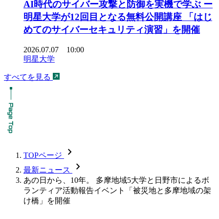
AI時代のサイバー攻撃と防御を実機で学ぶ ー
明星大学が12回目となる無料公開講座 「はじ
めてのサイバーセキュリティ演習」を開催
2026.07.07 10:00
明星大学
すべてを見る
chevron_forward
TOPページ
chevron_forward
最新ニュース
あの日から、10年。 多摩地域5大学と日野市によるボ
ランティア活動報告イベント「被災地と多摩地域の架
け橋」を開催