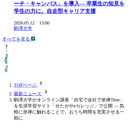
ーチ・キャンパス」を導入― 卒業生の知見を
学生の力に。自走型キャリア支援
2026.05.12 15:00
駒澤大学
すべてを見る
chevron_forward
TOPページ
chevron_forward
最新ニュース
駒澤大学がオンライン講座「自宅で会社で坐禅Time」
を生涯学習サイト「せたがやeカレッジ」で公開 — 気
軽に坐禅に触れることで、おうち時間を充実させる一
助に