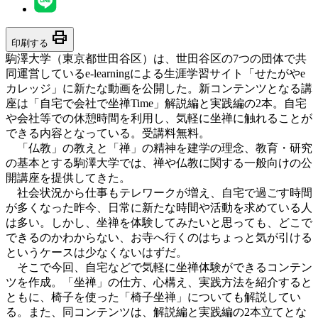
print
印刷する
駒澤大学（東京都世田谷区）は、世田谷区の7つの団体で共
同運営しているe-learningによる生涯学習サイト「せたがやe
カレッジ」に新たな動画を公開した。新コンテンツとなる講
座は「自宅で会社で坐禅Time」解説編と実践編の2本。自宅
や会社等での休憩時間を利用し、気軽に坐禅に触れることが
できる内容となっている。受講料無料。
「仏教」の教えと「禅」の精神を建学の理念、教育・研究
の基本とする駒澤大学では、禅や仏教に関する一般向けの公
開講座を提供してきた。
社会状況から仕事もテレワークが増え、自宅で過ごす時間
が多くなった昨今、日常に新たな時間や活動を求めている人
は多い。しかし、坐禅を体験してみたいと思っても、どこで
できるのかわからない、お寺へ行くのはちょっと気が引ける
というケースは少なくないはずだ。
そこで今回、自宅などで気軽に坐禅体験ができるコンテン
ツを作成。「坐禅」の仕方、心構え、実践方法を紹介すると
ともに、椅子を使った「椅子坐禅」についても解説してい
る。また、同コンテンツは、解説編と実践編の2本立てとな