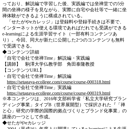
っており、解説編で学習した後、実践編では坐禅堂での5分
間の坐禅の様子を見ながら、実際に自宅や会社等で一緒に坐
禅体験ができるように構成されている。
「せたがやeカレッジ」は登録料や登録手続きは不要で、
インターネットが使える環境であればだれでも受講ができる
e-learningによる生涯学習サイト（一部有料コンテンツあ
り）。今回、同大が新たに公開した2つのコンテンツも無料
で受講できる。
◆コンテンツ詳細
「自宅で会社で坐禅Time」解説編・実践編
【講師】 駒澤大学仏教学部 角田泰隆教授
【コンテンツURL】
・自宅で会社で坐禅Time」解説編
https://setagaya-ecollege.com/course/course-000318.html
・自宅で会社で坐禅Time」実践編
https://setagaya-ecollege.com/course/course-000319.html
※本コンテンツは、2016年文部科学省「私立大学研究ブラン
ディング事業」タイプB（世界展開型）で採択された『「禅
と心」研究の学際的国際的拠点づくりとブランド化事業」の
講座の一つとして作成。
◆せたがやeカレッジ
2004（平成16）年度より開講しているe-learningによる生涯