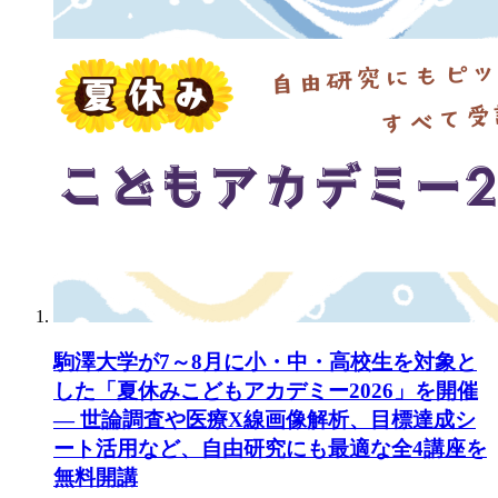
駒澤大学が7～8月に小・中・高校生を対象と
した「夏休みこどもアカデミー2026」を開催
— 世論調査や医療X線画像解析、目標達成シ
ート活用など、自由研究にも最適な全4講座を
無料開講