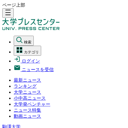
ページ上部
density_medium
検索
カテゴリ
ログイン
ニュースを受信
最新ニュース
ランキング
大学ニュース
小中高ニュース
大学発ベンチャー
ニュース特集
動画ニュース
駒澤大学