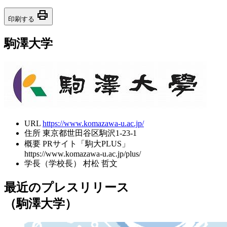
print
印刷する
駒澤大学
URL
https://www.komazawa-u.ac.jp/
住所
東京都世田谷区駒沢1-23-1
概要
PRサイト「駒大PLUS」
https://www.komazawa-u.ac.jp/plus/
学長（学校長）
村松 哲文
最近のプレスリリース
（駒澤大学）