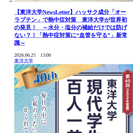
【東洋大学NewsLetter】ハッサク成分「オー
ラプテン」で熱中症対策 東洋大学が世界初
の発見！ ～水分・塩分の補給だけでは防げ
ない？！「熱中症対策に“血管を守る”」新常
識～
2026.06.25 13:00
東洋大学