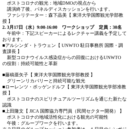
ポストコロナの観光：地域DMOの視点から
講演終了後、パネルディスカッションを行います。
ファシリテーター：森下晶美【 東洋大学国際観光学部教
授 】
2. 3月17日（水）9:00-16:00 ワークショップ 定員：30名
午前中：下記スピーカーによるレクチャー講義を予定して
おります。
■アルシンダ・トラウェン【 UNWTO 駐日事務所 国際・調
査課長 】
新型コロナウイルス感染症からの回復におけるUNWTO
の役割：持続可能性と革新
■藤稿亜矢子【 東洋大学国際観光学部教授 】
グリーンリカバリーと持続可能な観光
■ローレンツ・ポッゲンドルフ【 東洋大学国際観光学部准教
授 】
ポストコロナのスピリチュアルツーリズムを通じた新たな
認識
■上田隆文【 JICA 国際協力専門員（民間セクター開発） 】
ポストコロナの地域活性化における観光の可能性
午後：グループワークを行います。