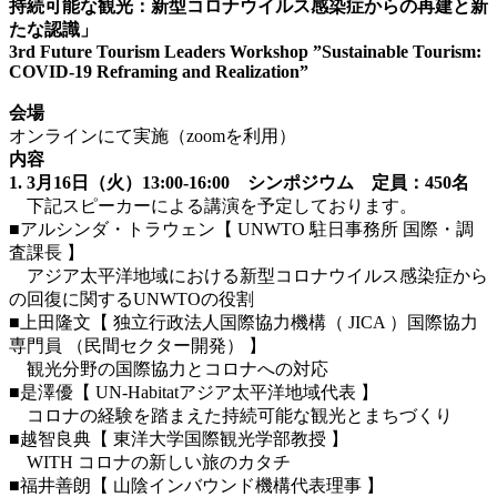
持続可能な観光：新型コロナウイルス感染症からの再建と新
たな認識」
3rd Future Tourism Leaders Workshop ”Sustainable Tourism:
COVID-19 Reframing and Realization”
会場
オンラインにて実施（zoomを利用）
内容
1. 3月16日（火）13:00-16:00 シンポジウム 定員：450名
下記スピーカーによる講演を予定しております。
■アルシンダ・トラウェン【 UNWTO 駐日事務所 国際・調
査課長 】
アジア太平洋地域における新型コロナウイルス感染症から
の回復に関するUNWTOの役割
■上田隆文【 独立行政法人国際協力機構（ JICA ）国際協力
専門員 （民間セクター開発） 】
観光分野の国際協力とコロナへの対応
■是澤優【 UN-Habitatアジア太平洋地域代表 】
コロナの経験を踏まえた持続可能な観光とまちづくり
■越智良典【 東洋大学国際観光学部教授 】
WITH コロナの新しい旅のカタチ
■福井善朗【 山陰インバウンド機構代表理事 】