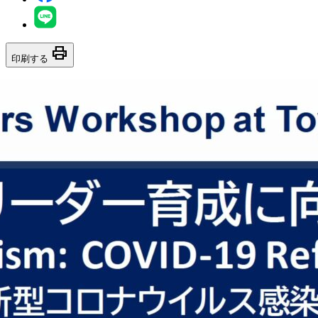
print
印刷する