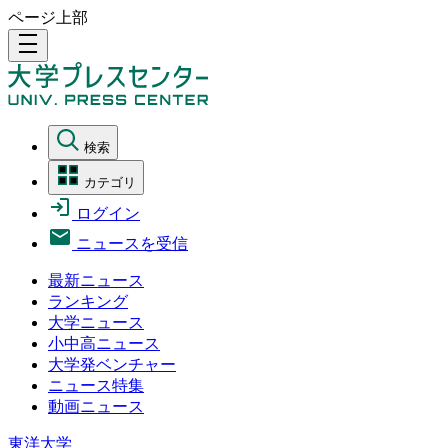
ページ上部
density_medium
検索
カテゴリ
ログイン
ニュースを受信
最新ニュース
ランキング
大学ニュース
小中高ニュース
大学発ベンチャー
ニュース特集
動画ニュース
東洋大学