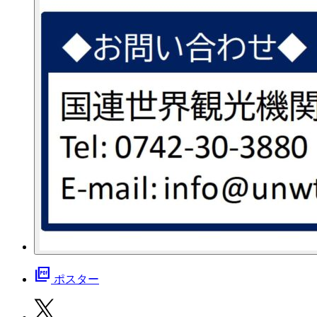
picture_as_pdf
ポスター