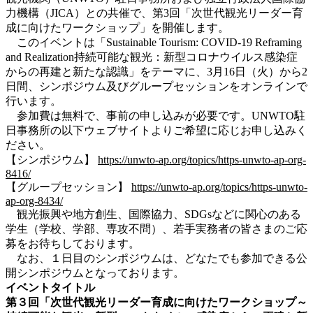
力機構（JICA）との共催で、第3回「次世代観光リーダー育
成に向けたワークショップ」を開催します。
このイベントは「Sustainable Tourism: COVID-19 Reframing
and Realization持続可能な観光：新型コロナウイルス感染症
からの再建と新たな認識」をテーマに、3月16日（火）から2
日間、シンポジウム及びグループセッションをオンラインで
行います。
参加費は無料で、事前の申し込みが必要です。UNWTO駐
日事務所の以下ウェブサイトよりご希望に応じお申し込みく
ださい。
【シンポジウム】
https://unwto-ap.org/topics/https-unwto-ap-org-
8416/
【グループセッション】
https://unwto-ap.org/topics/https-unwto-
ap-org-8434/
観光振興や地方創生、国際協力、SDGsなどに関心のある
学生（学校、学部、専攻不問）、若手実務者の皆さまのご応
募をお待ちしております。
なお、１日目のシンポジウムは、どなたでも参加できる公
開シンポジウムとなっております。
イベントタイトル
第３回「次世代観光リーダー育成に向けたワークショップ～