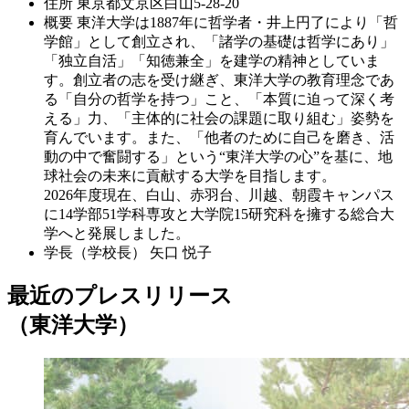
住所
東京都文京区白山5-28-20
概要
東洋大学は1887年に哲学者・井上円了により「哲
学館」として創立され、「諸学の基礎は哲学にあり」
「独立自活」「知徳兼全」を建学の精神としていま
す。創立者の志を受け継ぎ、東洋大学の教育理念であ
る「自分の哲学を持つ」こと、「本質に迫って深く考
える」力、「主体的に社会の課題に取り組む」姿勢を
育んでいます。また、「他者のために自己を磨き、活
動の中で奮闘する」という“東洋大学の心”を基に、地
球社会の未来に貢献する大学を目指します。
2026年度現在、白山、赤羽台、川越、朝霞キャンパス
に14学部51学科専攻と大学院15研究科を擁する総合大
学へと発展しました。
学長（学校長）
矢口 悦子
最近のプレスリリース
（東洋大学）