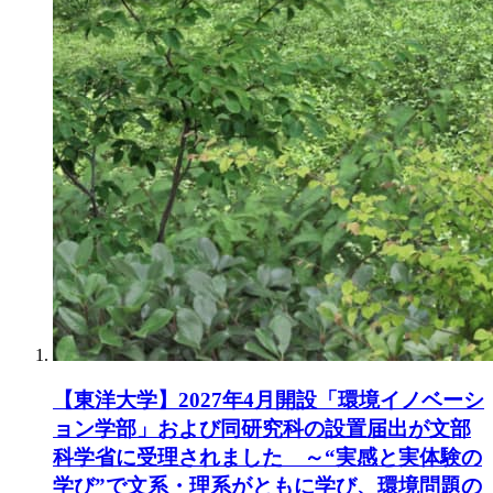
【東洋大学】2027年4月開設「環境イノベーシ
ョン学部」および同研究科の設置届出が文部
科学省に受理されました ～“実感と実体験の
学び”で文系・理系がともに学び、環境問題の