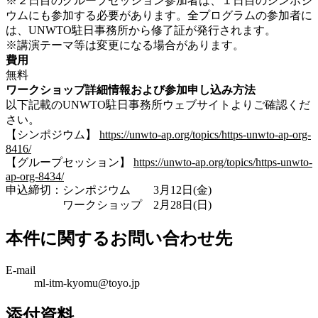
※２日目のグループセッション参加者は、１日目のシンポジ
ウムにも参加する必要があります。全プログラムの参加者に
は、UNWTO駐日事務所から修了証が発行されます。
※講演テーマ等は変更になる場合があります。
費用
無料
ワークショップ詳細情報および参加申し込み方法
以下記載のUNWTO駐日事務所ウェブサイトよりご確認くだ
さい。
【シンポジウム】
https://unwto-ap.org/topics/https-unwto-ap-org-
8416/
【グループセッション】
https://unwto-ap.org/topics/https-unwto-
ap-org-8434/
申込締切：シンポジウム 3月12日(金)
ワークショップ 2月28日(日)
本件に関するお問い合わせ先
E-mail
ml-itm-kyomu@toyo.jp
添付資料