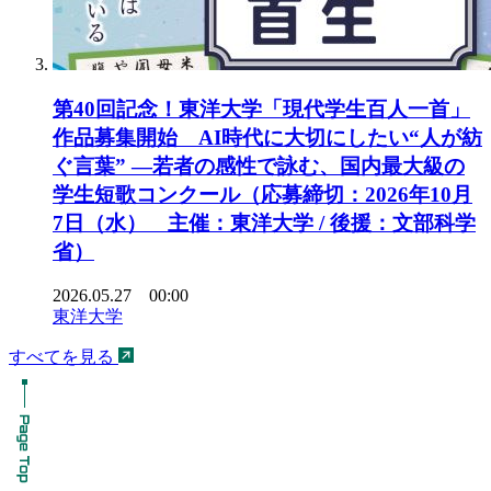
第40回記念！東洋大学「現代学生百人一首」
作品募集開始 AI時代に大切にしたい“人が紡
ぐ言葉” ―若者の感性で詠む、国内最大級の
学生短歌コンクール（応募締切：2026年10月
7日（水） 主催：東洋大学 / 後援：文部科学
省）
2026.05.27 00:00
東洋大学
すべてを見る